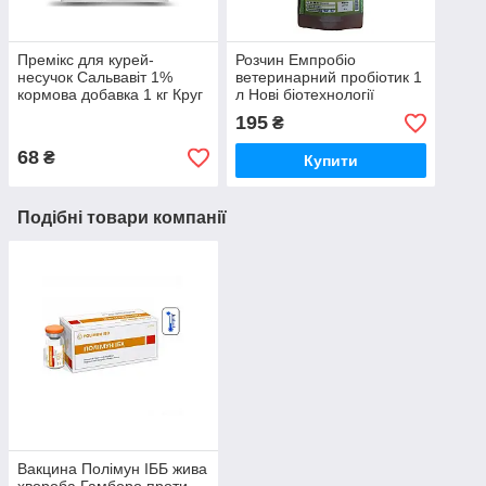
Премікс для курей-
Розчин Емпробіо
несучок Сальвавіт 1%
ветеринарний пробіотик 1
кормова добавка 1 кг Круг
л Нові біотехнології
195
₴
68
₴
Купити
Подібні товари компанії
Вакцина Полімун ІББ жива
хвороба Гамборо проти