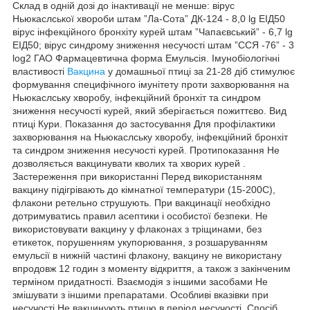
Склад в одній дозі до інактивації не менше: вірус
Ньюкаслської хвороби штам ”Ла-Сота” ДК-124 - 8,0 lg ЕIД50
вірус інфекційного бронхіту курей штам ”Чапаєвський” - 6,7 lg
ЕIД50; вірус синдрому зниження несучості штам ”ССЯ -76” - 3
lоg2 ГАО Фармацевтична форма Емульсія. Імунобіологічні
властивості
Вакцина
у домашньої птиці за 21-28 діб стимулює
формування специфічного імунітету проти захворювання на
Ньюкаслську хворобу, інфекційний бронхіт та синдром
зниження несучості курей, який зберігається пожиттєво. Вид
птиці Кури. Показання до застосування Для профілактики
захворювання на Ньюкаслську хворобу, інфекційний бронхіт
та синдром зниження несучості курей. Протипоказання Не
дозволяється вакцинувати кволих та хворих курей .
Застереження при використанні Перед використанням
вакцину підігрівають до кімнатної температури (15-200С),
флакони ретельно струшують. При вакцинації необхідно
дотримуватись правил асептики і особистої безпеки. Не
використовувати вакцину у флаконах з тріщинами, без
етикеток, порушенням укупорювання, з розшаруванням
емульсії в нижній частині флакону, вакцину не використану
впродовж 12 годин з моменту відкриття, а також з закінченим
терміном придатності. Взаємодія з іншими засобами Не
змішувати з іншими препаратами. Особливі вказівки при
несучості Не вакцинують птицю в період несучості. Спосіб