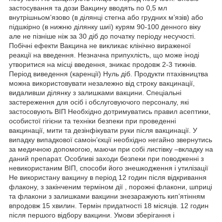
застосування та дози Вакцину вводять по 0,5 мл
внутрішньом’язово (в ділянці стегна або грудних м’язів) або
підшкірно (в нижню ділянку шиї) курям 90-100 денного віку
але не пізніше ніж за 30 діб до початку періоду несучості.
Побічні ефекти Вакцина не викликає клінічно вираженої
реакції на введення. Незначна припухлість, що може іноді
утворитися на місці введення, зникає продовж 2-3 тижнів.
Період виведення (каренції) Нуль діб. Продукти птахівництва
можна використовувати незалежно від строку вакцинації,
видаливши ділянку з залишками вакцини. Спеціальні
застереження для осіб і обслуговуючого персоналу, які
застосовують ВІП Необхідно дотримуватись правил асептики,
особистої гігієни та техніки безпеки при проведенні
вакцинації, мити та дезінфікувати руки після вакцинації. У
випадку випадкової самоін’єкції необхідно негайно звернутись
за медичною допомогою, маючи при собі листівку –вкладку на
даний препарат. Особливі заходи безпеки при поводженні з
невикористаним ВІП, способи його знешкодження і утилізації
Не використану вакцину в період 12 годин після відкривання
флакону, з закінченим терміном дії , порожні флакони, шприці
та флакони з залишками вакцини знезаражують кип’ятінням
впродовж 15 хвилин. Термін придатності 18 місяців. 12 годин
після першого відбору вакцини. Умови зберігання і