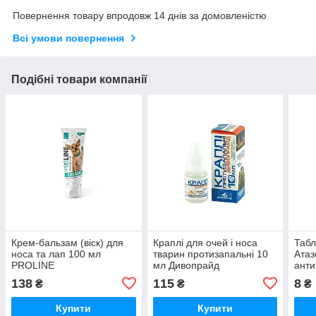
Повернення товару впродовж 14 днів за домовленістю
Всі умови повернення
Подібні товари компанії
Крем-бальзам (віск) для
Краплі для очей і носа
Табл
носа та лап 100 мл
тварин протизапальні 10
Атаз
PROLINE
мл Дивопрайд
анти
зі с
138
115
8
₴
₴
₴
табл
Купити
Купити