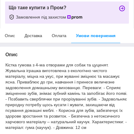
Що таке купити з Пром?
Замовлення під захистом
Опис
Доставка
Оплата
Умови повернення
Опис
Кістка гумова з 4-ма отворами для собак та цуценят.
Жувальна іграшка виготовлена з екологічно чистого
матеріалу, міцна на укус, при жуванні зміцнює та масажує
ясна. Приваблює до гри, навчання і принесе величезне
задоволення домашньому вихованцю. Переваги: - Сприяє
зміцненню зубів, знімає зубний камінь та запобігає його появі.
- Позбавить сверблячки при прорізуванні зубів. - Задовольняє
природну потребу щось кусати і жувати, захищаючи від
псування домашні меблі. - Корисна для зубів, забезпечує їх
здорове зростання та розвиток. - Безпечна з нетоксичного
харчового матеріалу – натуральний каучук. Характеристики: -
матеріал: гума (каучук). - Довжина: 12 см