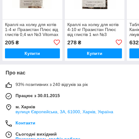
Краплі на холку для котів
Краплі на холку для котів
Табл
1-4 кг Празистан Плюс від
4-10 кг Празистан Плюс
Кані
глистів 0,4 мл №3 Vitomax
від глистів 1 мл №3
ліку
Vitomax
гель
205
278
632
₴
₴
Pha
Купити
Купити
Про нас
93% позитивних з 240 відгуків за рік
Працює з 30.01.2015
м. Харків
вулиця Європейська, 3А, 61000, Харків, Україна
Контакти
Сьогодні вихідний
Показати весь графік роботи