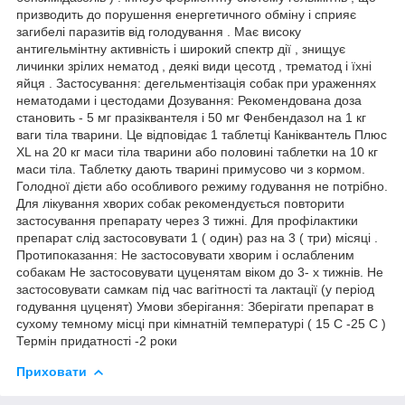
призводить до порушення енергетичного обміну і сприяє
загибелі паразитів від голодування . Має високу
антигельмінтну активність і широкий спектр дії , знищує
личинки зрілих нематод , деякі види цесотд , трематод і їхні
яйця . Застосування: дегельментізація собак при ураженнях
нематодами і цестодами Дозування: Рекомендована доза
становить - 5 мг празіквантеля і 50 мг Фенбендазол на 1 кг
ваги тіла тварини. Це відповідає 1 таблетці Каніквантель Плюс
XL на 20 кг маси тіла тварини або половині таблетки на 10 кг
маси тіла. Таблетку дають тварині примусово чи з кормом.
Голодної дієти або особливого режиму годування не потрібно.
Для лікування хворих собак рекомендується повторити
застосування препарату через 3 тижні. Для профілактики
препарат слід застосовувати 1 ( один) раз на 3 ( три) місяці .
Протипоказання: Не застосовувати хворим і ослабленим
собакам Не застосовувати цуценятам віком до 3- х тижнів. Не
застосовувати самкам під час вагітності та лактації (у період
годування цуценят) Умови зберігання: Зберігати препарат в
сухому темному місці при кімнатній температурі ( 15 С -25 С )
Термін придатності -2 роки
Приховати