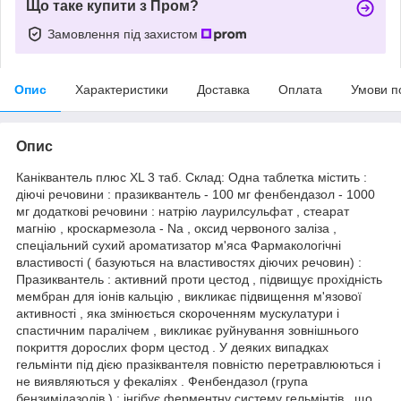
Що таке купити з Пром?
Замовлення під захистом
Опис
Характеристики
Доставка
Оплата
Умови п
Опис
Каніквантель плюс XL 3 таб. Склад: Одна таблетка містить :
діючі речовини : празиквантель - 100 мг фенбендазол - 1000
мг додаткові речовини : натрію лаурилсульфат , стеарат
магнію , кроскармезола - Na , оксид червоного заліза ,
спеціальний сухий ароматизатор м'яса Фармакологічні
властивості ( базуються на властивостях діючих речовин) :
Празиквантель : активний проти цестод , підвищує прохідність
мембран для іонів кальцію , викликає підвищення м'язової
активності , яка змінюється скороченням мускулатури і
спастичним паралічем , викликає руйнування зовнішнього
покриття дорослих форм цестод . У деяких випадках
гельмінти під дією празіквантеля повністю перетравлюються і
не виявляються у фекаліях . Фенбендазол (група
бензимідазолів ) : інгібує ферментну систему гельмінтів , що