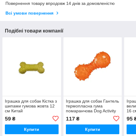
Повернення товару впродовж 14 днів за домовленістю
Всі умови повернення
Подібні товари компанії
Іграшка для собак Кістка з
Іграшка для собак Гантель
Ігра
шипами гумова жовта 12
термопласна гума
вели
см Китай
помаранчова Dog Activity
16 с
12 см Trixie
59
117
95
₴
₴
Купити
Купити