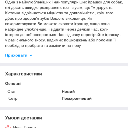
Одна з найулюбленіших і найпопулярніших іграшок для собак,
які досить швидко розправляються з усім, що їм дарують.
Кісточка відрізняється міцністю та довговічністю, крім того,
дбає про здоров'я зубів Вашого вихованця. Як
використовувати Ви можете сховати іграшку, якщо вона
набридне улюбленцю, і віддати через деякий час, коли
інтерес до неї повернеться Час від часу перевіряйте іграшку -
у разі сильного зносу, видимих ​​пошкоджень або поломки її
необхідно прибрати та замінити на нову
Приховати
Характеристики
Основні
Стан
Новий
Колір
Помаранчевий
Умови доставки
Нова Пошта