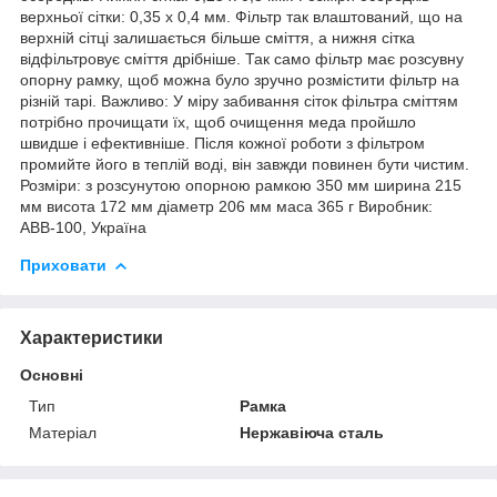
верхньої сітки: 0,35 х 0,4 мм. Фільтр так влаштований, що на
верхній сітці залишається більше сміття, а нижня сітка
відфільтровує сміття дрібніше. Так само фільтр має розсувну
опорну рамку, щоб можна було зручно розмістити фільтр на
різній тарі. Важливо: У міру забивання сіток фільтра сміттям
потрібно прочищати їх, щоб очищення меда пройшло
швидше і ефективніше. Після кожної роботи з фільтром
промийте його в теплій воді, він завжди повинен бути чистим.
Розміри: з розсунутою опорною рамкою 350 мм ширина 215
мм висота 172 мм діаметр 206 мм маса 365 г Виробник:
АВВ-100, Україна
Приховати
Характеристики
Основні
Тип
Рамка
Матеріал
Нержавіюча сталь