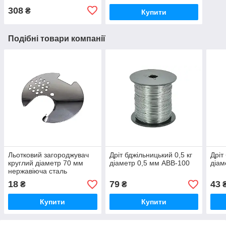
308
₴
Купити
Подібні товари компанії
Льотковий загороджувач
Дріт бджільницький 0,5 кг
Дріт
круглий діаметр 70 мм
діаметр 0,5 мм АВВ-100
діам
нержавіюча сталь
АВВ-100
18
79
43
₴
₴
Купити
Купити