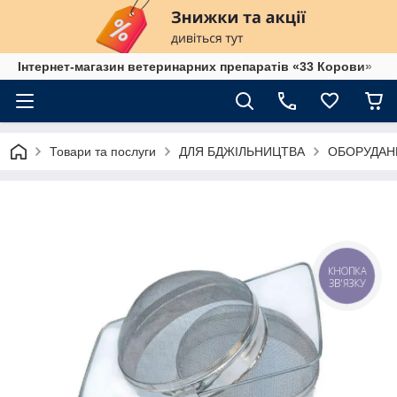
Інтернет-магазин ветеринарних препаратів «33 Корови»
Товари та послуги
ДЛЯ БДЖІЛЬНИЦТВА
ОБОРУДАН
КНОПКА
ЗВ'ЯЗКУ