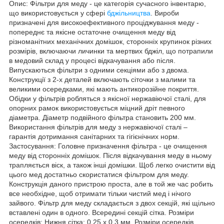
Опис: Фільтри для меду - це категорія сучасного інвентарю,
що використовується у сфері
бджільництва
. Вироби
призначені для високоефективного проціджування меду -
попереднє та якісне остаточне очищення меду від
різноманітних механічних домішок, сторонніх крупинок різних
розмірів, включаючи личинки та мертвих бджіл, що потрапили
в медовий склад у процесі відкачування або після.
Випускаються фільтри з одними секціями або з двома.
Конструкції з 2-х деталей включають сіточки з малими та
великими осередками, які мають антикорозійне покриття.
Обідки у фільтрів робляться з якісної нержавіючої сталі, для
опорних рамок використовується міцний дріт певного
діаметра. Діаметр подвійного фільтра становить 200 мм.
Використання фільтрів для меду з нержавіючої сталі –
гарантія дотримання санітарних та гігієнічних норм.
Застосування: Головне призначення фільтра - це очищення
меду від сторонніх домішок. Після відкачування меду в ньому
трапляється віск, а також інші домішки. Щоб легко очистити від
цього мед достатньо скористатися фільтром для меду.
Конструкція даного пристрою проста, але в той же час робить
все необхідне, щоб отримати тільки чистий мед і нічого
зайвого. Фільтр для меду складається з двох секцій, які щільно
вставлені один в одного. Всередині секцій сітка. Розміри
осередків: Нижня сітка: 0,25 х 0,3 мм. Розміри осередків