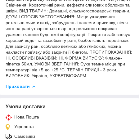
Свідчення: Кровоточиві рани, дефекти слизових оболонок та
шкіри. ВИД ТВАРИН: Домашні, сільськогосподарські тварини.
ДОЗИ І СПОСІБ ЗАСТОСУВАННЯ: Місце ушкодження
ретельно очистити від забруднень і нанести присипку, після
чого на рані утворюється шар, що рельєфно покриває
уражені тканини будь-якої конфігурації. Покриття забезпечує
хороший водо- та газообмін у рані, безболісність перев'язок.
Для захисту ран, особливо великих або глибоких, можна
накласти пов'язку або закрити її бинтом. ПРОТИПОКАЗАННЯ:
Ні. ОСОБЛИВІ ВКАЗІВКИ: Ні. ФОРМА ВИПУСКУ: Флакон-
піпетка 50мл. УМОВИ ЗБЕРІГАННЯ: Сухе темне місце при
температурі від +5 до +25 °С. ТЕРМІН ПРИДІЇ - 3 роки.
ВИРОБНИК: Україна, УКРВЕТБІОФАРМ.
Приховати
Умови доставки
Нова Пошта
Укрпошта
Самовивіз