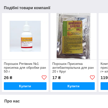
Подібні товари компанії
Порошок Рятівник №1
Порошок Присипка
Комп
присипка для обробки ран
антибактеріальна для ран
прис
50 г
20 г Круг
г+ к
обро
26
17
119
₴
₴
Купити
Купити
Про нас