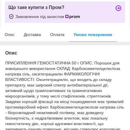
Що таке купити з Пром?
Замовлення під захистом
Опис
Доставка
Оплата
Умови повернення
Опис
ПРИСИПЛЕННЯ ГЕМОСТАТИЧНА 50 г ОПИС: Порошок для
зовнішнього використання СКЛАД: Карбоксиметилцелюлоза
натрієва сіль, окситетрациклін ФАРМАКОЛОГІЧНІ
ВЛАСТИВОСТІ: Окситетрациклін, що входить до складу
препарату, має широкий спектр антибактеріальної дії,
активний щодо грампозитивних та грамнегативних
мікроорганізмів, у тому числі стафілококів, стрептококів.
Завдяки хорошій фіксації на місці пошкодження має тривалий
протимікробний ефект. Карбоксиметилцелюлози натрієва сіль
- біорозкладний неактивний полімер, має доведену
біоінертність, є недратівливим агентом, має локальну
гемостатичну дію, хороші адгезивні властивості, що
закривають ранову поверхню, місцево стимулює коагуляцію.