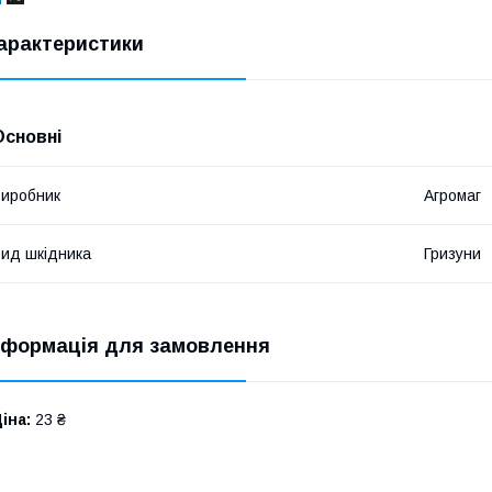
арактеристики
Основні
иробник
Агромаг
ид шкідника
Гризуни
нформація для замовлення
іна:
23 ₴