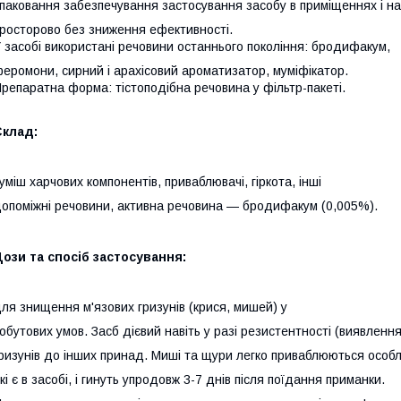
 паковання забезпечування застосування засобу в приміщеннях і на
росторово без зниження ефективності.
 засобі використані речовини останнього покоління: бродифакум,
еромони, сирний і арахісовий ароматизатор, муміфікатор.
репаратна форма: тістоподібна речовина у фільтр-пакеті.
Склад:
уміш харчових компонентів, приваблювачі, гіркота, інші
опоміжні речовини, активна речовина — бродифакум (0,005%).
ози та спосіб застосування:
ля знищення м'язових гризунів (крися, мишей) у
обутових умов. Засб дієвий навіть у разі резистентності (виявлення
ризунів до інших принад. Миші та щури легко приваблюються особ
кі є в засобі, і гинуть упродовж 3-7 днів після поїдання приманки.