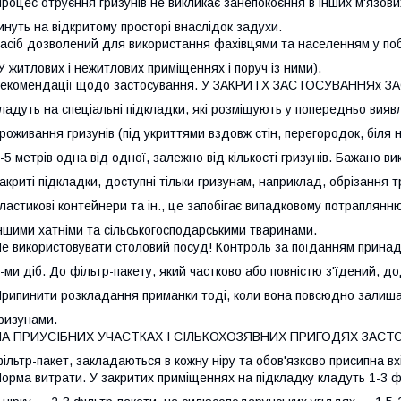
роцес отруєння гризунів не викликає занепокоєння в інших м'язови
инуть на відкритому просторі внаслідок задухи.
асіб дозволений для використання фахівцями та населенням у поб
У житлових і нежитлових приміщеннях і поруч із ними).
екомендації щодо застосування. У ЗАКРИТХ ЗАСТОСУВАННЯх ЗА
ладуть на спеціальні підкладки, які розміщують у попередньо вияв
роживання гризунів (під укриттями вздовж стін, перегородок, біля н
-5 метрів одна від одної, залежно від кількості гризунів. Бажано в
акриті підкладки, доступні тільки гризунам, наприклад, обрізання т
ластикові контейнери та ін., це запобігає випадковому потраплянню
ншими хатніми та сільськогосподарськими тваринами.
е використовувати столовий посуд! Контроль за поїданням прина
-ми діб. До фільтр-пакету, який частково або повністю з'їдений, д
рипинити розкладання приманки тоді, коли вона повсюдно залиш
ризунами.
НА ПРИУСІБНИХ УЧАСТКАХ І СІЛЬКОХОЗЯВНИХ ПРИГОДЯХ ЗАСТО
ільтр-пакет, закладаються в кожну ніру та обов'язково присипна вх
орма витрати. У закритих приміщеннях на підкладку кладуть 1-3 ф