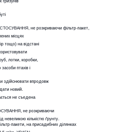
х гризунів
уті
СТОСУВАННЯ, не розкриваючи фільтр-пакет,
лених місцях
ір тощо) на відстані
икористовувати
руб, лотки, коробки,
 засоби птахів і
ди здійснювати впродовж
одати новий.
ається не съедена
СУВАННЯ, не розкриваючи
ід невеликою кількістю ґрунту.
ільтр-пакети, на присадибних ділянках