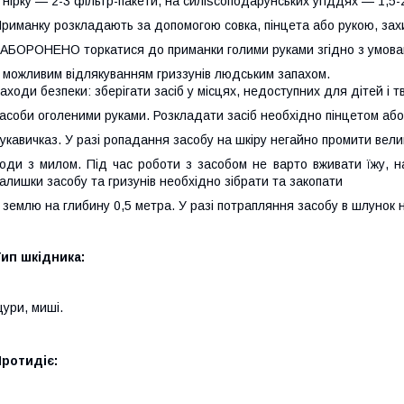
 нірку — 2-3 фільтр-пакети, на силіscоподарунських угіддях — 1,5-2
риманку розкладають за допомогою совка, пінцета або рукою, зах
АБОРОНЕНО торкатися до приманки голими руками згідно з умовами
 можливим відлякуванням гриззунів людським запахом.
аходи безпеки: зберігати засіб у місцях, недоступних для дітей і 
асоби оголеними руками. Розкладати засіб необхідно пінцетом або
укавичказ. У разі ропадання засобу на шкіру негайно промити вели
оди з милом. Під час роботи з засобом не варто вживати їжу, на
алишки засобу та гризунів необхідно зібрати та закопати
 землю на глибину 0,5 метра. У разі потрапляння засобу в шлунок 
ип шкідника:
ури, миші.
ротидіє: