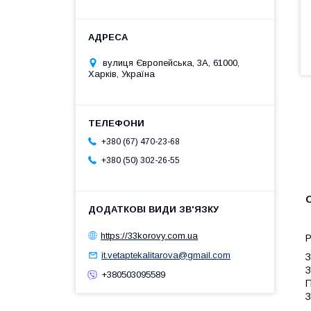
вулиця Європейська, 3А, 61000,
Харків, Україна
+380 (67) 470-23-68
+380 (50) 302-26-55
https://33korovy.com.ua
it.vetaptekalitarova@gmail.com
З
+380503095589
П
З