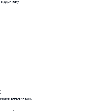
 відкритому
)
ливими речовинами,