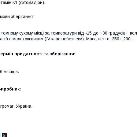
ітамін К1 (фтомадіон).
мови зберігання:
 темному сухому місці за температури від -15 до +30 градусів і вол
асіб є малотоксичним (IV клас небезпеки). Маса нетто: 250 г;200г..
ермін придатності та зберігання:
6 місяців.
Виробник:
громаг, Україна.