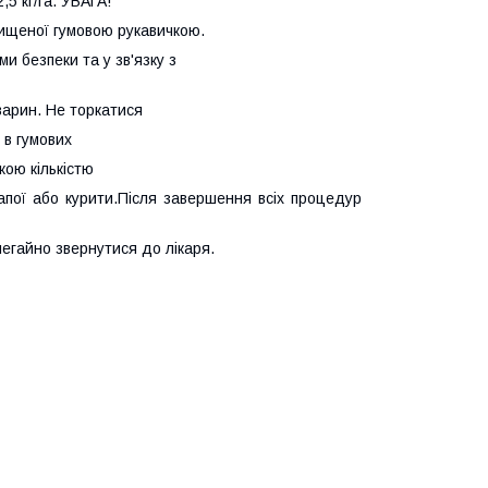
,5 кг/га. УВАГА!
ищеної гумовою рукавичкою.
 безпеки та у зв'язку з
тварин. Не торкатися
 в гумових
кою кількістю
пої або курити.
Після завершення всіх процедур
негайно звернутися до лікаря.