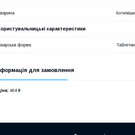
варина
Коти/кіш
Користувальницькі характеристики
ікарська форма
Таблетки
нформація для замовлення
іна:
404 ₴