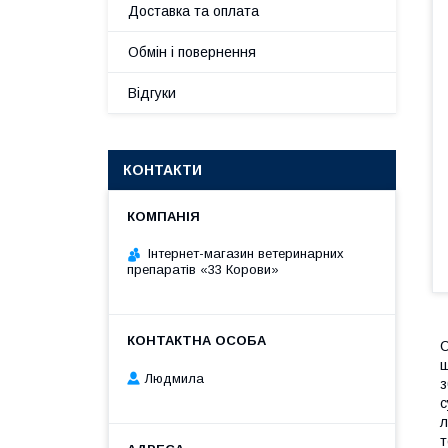
Доставка та оплата
Обмін і повернення
Відгуки
КОНТАКТИ
Інтернет-магазин ветеринарних
препаратів «33 Корови»
О
щ
Людмила
з
с
л
т