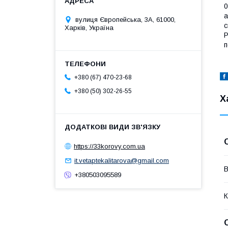
0
а
вулиця Європейська, 3А, 61000,
с
Харків, Україна
Р
п
+380 (67) 470-23-68
+380 (50) 302-26-55
Х
https://33korovy.com.ua
it.vetaptekalitarova@gmail.com
В
+380503095589
К