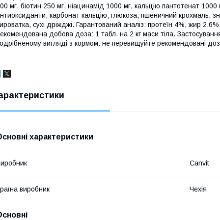
00 мг, біотин 250 мг, ніацинамід 1000 мг, кальцію пантотенат 1000 
нтиоксиданти, карбонат кальцію, глюкоза, пшеничний крохмаль, зн
ироватка, сухі дріжджі. Гарантований аналіз: протеїн 4%, жир 2.6
екомендована добова доза: 1 табл. на 2 кг маси тіла. Застосуванн
одрібненому вигляді з кормом. не перевищуйте рекомендовані дози
арактеристики
Основні характеристики
иробник
Canvit
раїна виробник
Чехія
Основні