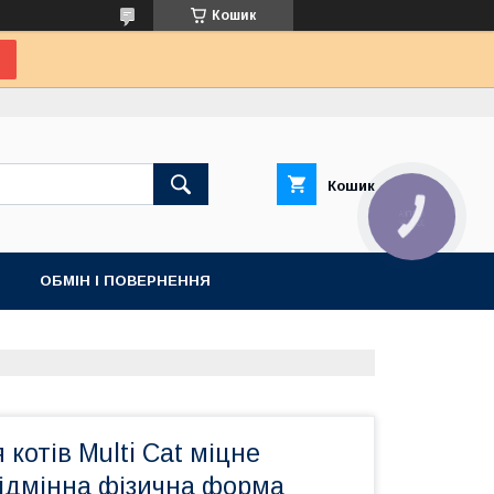
Кошик
Кошик
КНОПКА
ЗВ'ЯЗКУ
ОБМІН І ПОВЕРНЕННЯ
 котів Multi Cat міцне
відмінна фізична форма