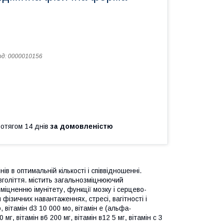
од:
0000010156
ротягом 14 днів
за домовленістю
ів в оптимальній кількості і співвідношенні.
вголіття. містить загальнозміцнюючий
міцненню імунітету, функції мозку і серцево-
фізичних навантаженнях, стресі, вагітності і
, вітамін d3 10 000 мо, вітамін е (альфа-
 мг, вітамін в6 200 мг, вітамін в12 5 мг, вітамін с 3