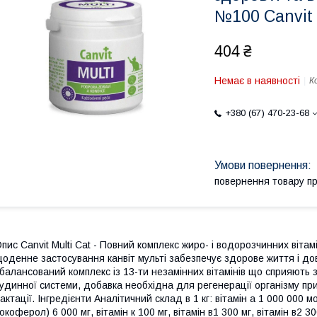
№100 Canvit
404 ₴
Немає в наявності
К
+380 (67) 470-23-68
повернення товару п
пис Canvit Multi Cat - Повний комплекс жиро- і водорозчинних вітамін
оденне застосування канвіт мульті забезпечує здорове життя і до
балансований комплекс із 13-ти незамінних вітамінів що сприяють з
удинної системи, добавка необхідна для регенерації організму при 
актації. Інгредієнти Аналітичний склад в 1 кг: вітамін а 1 000 000 мо
окоферол) 6 000 мг, вітамін к 100 мг, вітамін в1 300 мг, вітамін в2 300