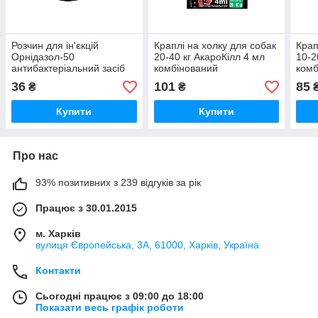
Розчин для ін'єкцій
Краплі на холку для собак
Крап
Орнідазол-50
20-40 кг АкароКілл 4 мл
10-2
антибактеріальний засіб
комбінований
комб
для собак 10 мл УЗВПП
інсектоакарицидний
інсе
36
101
85
₴
₴
препарат №1 УЗВПП
пре
Купити
Купити
Про нас
93% позитивних з 239 відгуків за рік
Працює з 30.01.2015
м. Харків
вулиця Європейська, 3А, 61000, Харків, Україна
Контакти
Сьогодні працює з 09:00 до 18:00
Показати весь графік роботи