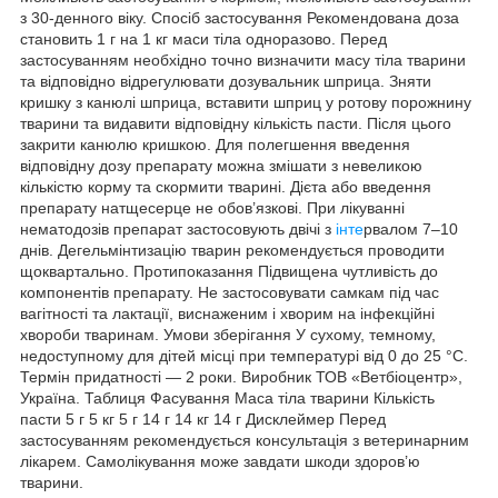
з 30-денного віку. Спосіб застосування Рекомендована доза
становить 1 г на 1 кг маси тіла одноразово. Перед
застосуванням необхідно точно визначити масу тіла тварини
та відповідно відрегулювати дозувальник шприца. Зняти
кришку з канюлі шприца, вставити шприц у ротову порожнину
тварини та видавити відповідну кількість пасти. Після цього
закрити канюлю кришкою. Для полегшення введення
відповідну дозу препарату можна змішати з невеликою
кількістю корму та скормити тварині. Дієта або введення
препарату натщесерце не обов’язкові. При лікуванні
нематодозів препарат застосовують двічі з
інте
рвалом 7–10
днів. Дегельмінтизацію тварин рекомендується проводити
щоквартально. Протипоказання Підвищена чутливість до
компонентів препарату. Не застосовувати самкам під час
вагітності та лактації, виснаженим і хворим на інфекційні
хвороби тваринам. Умови зберігання У сухому, темному,
недоступному для дітей місці при температурі від 0 до 25 °С.
Термін придатності — 2 роки. Виробник ТОВ «Ветбіоцентр»,
Україна. Таблиця Фасування Маса тіла тварини Кількість
пасти 5 г 5 кг 5 г 14 г 14 кг 14 г Дисклеймер Перед
застосуванням рекомендується консультація з ветеринарним
лікарем. Самолікування може завдати шкоди здоров’ю
тварини.