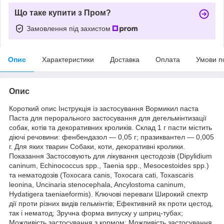
Що таке купити з Пром?
Замовлення під захистом
Опис
Характеристики
Доставка
Оплата
Умови п
Опис
Короткий опис Інструкція із застосування Вормикил паста
Паста для перорального застосування для дегельмінтизації
собак, котів та декоративних кроликів. Склад 1 г пасти містить
діючі речовини: фенбендазол — 0,05 г; празиквантел — 0,005
г. Для яких тварин Собаки, коти, декоративні кролики.
Показання Застосовують для лікування цестодозів (Dipylidium
caninum, Echinococcus spp., Taenia spp., Mesocestoides spp.)
та нематодозів (Toxocara canis, Toxocara cati, Toxascaris
leonina, Uncinaria stenocephala, Ancylostoma caninum,
Hydatigera taeniaeformis). Ключові переваги Широкий спектр
дії проти різних видів гельмінтів; Ефективний як проти цестод,
так і нематод; Зручна форма випуску у шприц-тубах;
Можливість застосування з кормом; Можливість застосування