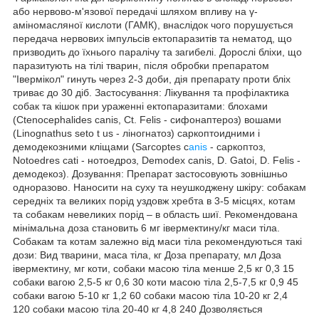
або нервово-м'язової передачі шляхом впливу на γ-
аміномасляної кислоти (ГАМК), внаслідок чого порушується
передача нервових імпульсів ектопаразитів та нематод, що
призводить до їхнього паралічу та загибелі. Дорослі бліхи, що
паразитують на тілі тварин, після обробки препаратом
"Івермікол" гинуть через 2-3 доби, дія препарату проти бліх
триває до 30 діб. Застосування: Лікування та профілактика
собак та кішок при ураженні ектопаразитами: блохами
(Ctenocephalides canis, Ct. Felis - сифонаптероз) вошами
(Linognathus seto t us - ліногнатоз) саркоптоидними і
демодекозними кліщами (Sarcoptes c
anis
- саркоптоз,
Notoedres cati - нотоедроз, Demodex canis, D. Gatoi, D. Felis -
демодекоз). Дозування: Препарат застосовують зовнішньо
одноразово. Наносити на суху та неушкоджену шкіру: собакам
середніх та великих порід уздовж хребта в 3-5 місцях, котам
та собакам невеликих порід – в область шиї. Рекомендована
мінімальна доза становить 6 мг івермектину/кг маси тіла.
Собакам та котам залежно від маси тіла рекомендуються такі
дози: Вид тварини, маса тіла, кг Доза препарату, мл Доза
івермектину, мг коти, собаки масою тіла менше 2,5 кг 0,3 15
собаки вагою 2,5-5 кг 0,6 30 коти масою тіла 2,5-7,5 кг 0,9 45
собаки вагою 5-10 кг 1,2 60 собаки масою тіла 10-20 кг 2,4
120 собаки масою тіла 20-40 кг 4,8 240 Дозволяється