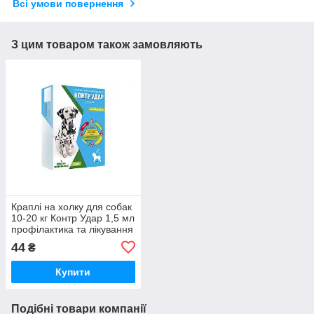
Всі умови повернення
З цим товаром також замовляють
Краплі на холку для собак
10-20 кг Контр Удар 1,5 мл
профілактика та лікування
в разі ураження
44
₴
ектопаразитами №3 Круг
Купити
Подібні товари компанії