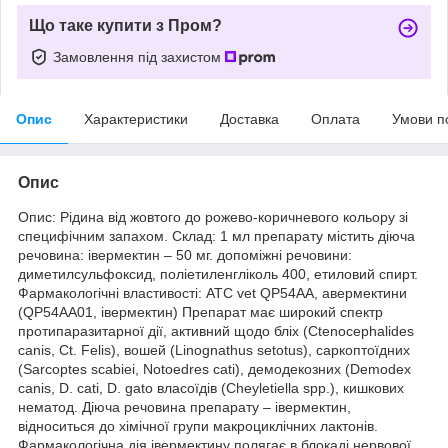
Що таке купити з Пром?
Замовлення під захистом
Опис
Характеристики
Доставка
Оплата
Умови п
Опис
Опис: Рідина від жовтого до рожево-коричневого кольору зі
специфічним запахом. Склад: 1 мл препарату містить діюча
речовина: івермектин – 50 мг. допоміжні речовини:
диметилсульфоксид, поліетиленгліколь 400, етиловий спирт.
Фармакологічні властивості: АТС vet QP54AA, авермектини
(QP54AA01, івермектин) Препарат має широкий спектр
протипаразитарної дії, активний щодо бліх (Ctenocephalides
canis, Ct. Felis), вошей (Linognathus setotus), саркоптоїдних
(Sarcoptes scabiei, Notoedres cati), демодекозних (Demodex
canis, D. cati, D. gato власоїдів (Cheyletiella spp.), кишкових
нематод. Діюча речовина препарату – івермектин,
відноситься до хімічної групи макроциклічних лактонів.
Фармакологічна дія івермектину полягає в блокаді нервової