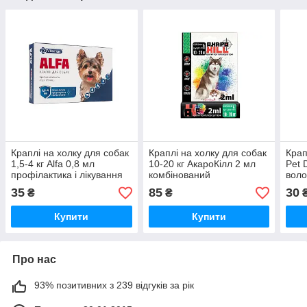
Краплі на холку для собак
Краплі на холку для собак
Крап
1,5-4 кг Alfa 0,8 мл
10-20 кг АкароКілл 2 мл
Pet D
профілактика і лікування
комбінований
воло
при ураженні
інсектоакарицидний
мл К
35
85
30
₴
₴
₴
ектопаразитами №1
препарат №1 УЗВПП
Vitomax
Купити
Купити
Про нас
93% позитивних з 239 відгуків за рік