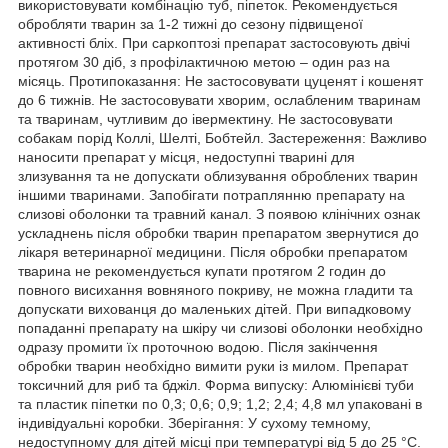
використовувати комбінацію туб, піпеток. Рекомендується
обробляти тварин за 1-2 тижні до сезону підвищеної
активності бліх. При саркоптозі препарат застосовують двічі
протягом 30 діб, з профілактичною метою – один раз на
місяць. Протипоказання: Не застосовувати цуценят і кошенят
до 6 тижнів. Не застосовувати хворим, ослабленим тваринам
та тваринам, чутливим до івермектину. Не застосовувати
собакам порід Коллі, Шелті, Бобтейл. Застереження: Важливо
наносити препарат у місця, недоступні тварині для
злизування та не допускати облизування оброблених тварин
іншими тваринами. Запобігати потраплянню препарату на
слизові оболонки та травний канал. З появою клінічних ознак
ускладнень після обробки тварин препаратом звернутися до
лікаря ветеринарної медицини. Після обробки препаратом
тварина не рекомендується купати протягом 2 годин до
повного висихання вовняного покриву, не можна гладити та
допускати вихованця до маленьких дітей. При випадковому
попаданні препарату на шкіру чи слизові оболонки необхідно
одразу промити їх проточною водою. Після закінчення
обробки тварин необхідно вимити руки із милом. Препарат
токсичний для риб та бджіл. Форма випуску: Алюмінієві туби
та пластик піпетки по 0,3; 0,6; 0,9; 1,2; 2,4; 4,8 мл упаковані в
індивідуальні коробки. Зберігання: У сухому темному,
недоступному для дітей місці при температурі від 5 до 25 °С.