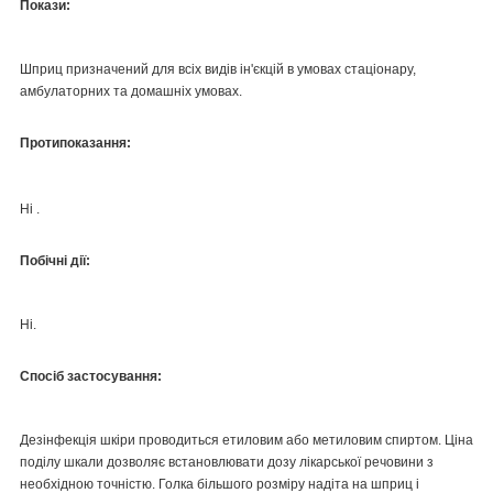
Покази:
Шприц призначений для всіх видів ін'єкцій в умовах стаціонару,
амбулаторних та домашніх умовах.
Протипоказання:
Ні .
Побічні дії:
Ні.
Спосіб застосування:
Дезінфекція шкіри проводиться етиловим або метиловим спиртом. Ціна
поділу шкали дозволяє встановлювати дозу лікарської речовини з
необхідною точністю. Голка більшого розміру надіта на шприц і