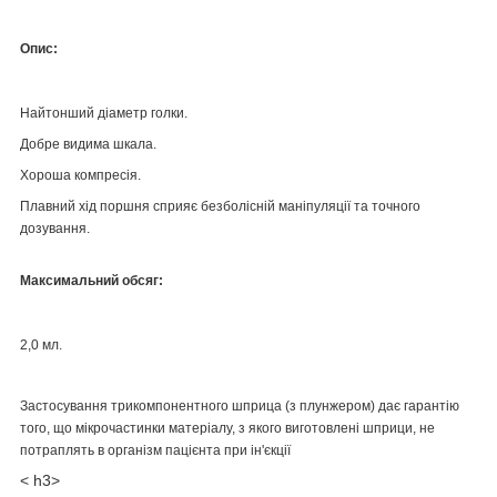
Опис:
Найтонший діаметр голки.
Добре видима шкала.
Хороша компресія.
Плавний хід поршня сприяє безболісній маніпуляції та точного
дозування.
Максимальний обсяг:
2,0 мл.
Застосування трикомпонентного шприца (з плунжером) дає гарантію
того, що мікрочастинки матеріалу, з якого виготовлені шприци, не
потраплять в організм пацієнта при ін'єкції
< h3>