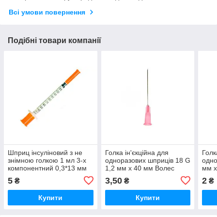
Всі умови повернення
Подібні товари компанії
Шприц інсуліновий з не
Голка ін'єкційна для
Голк
знімною голкою 1 мл 3-х
одноразових шприців 18 G
одно
компонентний 0,3*13 мм
1,2 мм х 40 мм Волес
мм х
G30 G29
5
3,50
2
₴
₴
₴
Купити
Купити