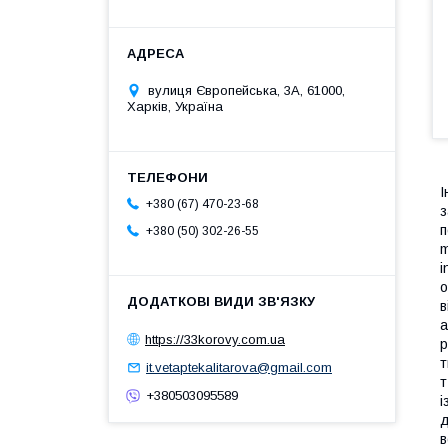
вулиця Європейська, 3А, 61000,
Харків, Україна
І
+380 (67) 470-23-68
з
п
+380 (50) 302-26-55
m
i
о
в
а
https://33korovy.com.ua
р
т
it.vetaptekalitarova@gmail.com
т
+380503095589
і
д
в