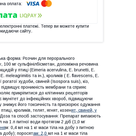
 електронні платежі. Тепер ви можете купити
окидаючи сайту.
ська форма: Розчин для перорального
у, 100 мг сульфінілбісметан, допоміжна речовина
дій у птиці (Eimeria acervulina, Е. brunetti, Е.
Е. meleagrimitis та ін.), кроликів ( E. flavescens, E.
ної рогатої худоби, свиней (Isospora suis), кіз,
а підвищує проникність мембрани та сприяє
воляє прикріпитися до клітинних рецепторів
є імунітет до інфекційних хвороб, підвищуючи
у знижує його токсичність та прискорює одужання
птиці, кроликів, телят, ягнят, козен
ят, свиней, у
 Доза та спосіб застосування: Препарат випаюють
 на 1 л питної води протягом 2 діб (1,0 мг
еня
м: 0,4 мл на 1 кг маси тіла на добу з питною
а добу); поросят
ам: 2,0
мл на 1 кг маси тіла