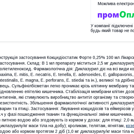
У компанії підключені
будь-який товар не п
нструкція застосування Кокцидіостатик Форте 0,25% 100 мл Лікар
астосування. Склад: В 1 мл препарату міститься 2,5 мг диклазурил
оліетиленоксид. Фармакологічна дія: Диклазурил діє на всі види кокци
axima, Е. mitis, Е. necatris, Е. tenella, E. adenoeides, Е. gallopavonis, 
ntestinalis, E. magna, E. perforans, E. stiedai та ін.), великої та дріб
вець. Сульфінілбісметан легко проникає крізь клітинну мембрану т
ідновленню епітелію кишечника. Стабілізація мембрани клітин доз
нтигенів, які стимулюють виробництво антитіл організму та створю
езистентність. Збільшення фармакологічної активності диклазурил
варин та птиці. Застосування: Лікування кокцидіозів та еймеріозів у 
.ч у фазі пошкодження тканин та функціональної зміни кишечника.
з питною водою або згодовують із кормом у дозах: для птиці: 2,0 мл
иклазурилу/кг маси тіла на добу); кроликам, телятам, ягнятам,
коз
одою або кормом протягом 2 діб (1,0 мг диклазурилу/кг маси тіла н