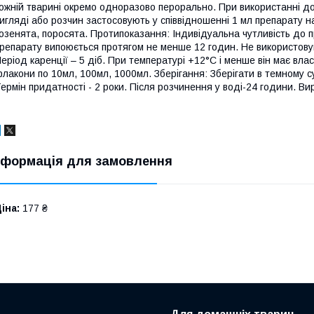
ожній тварині окремо одноразово перорально. При використанні д
игляді або розчин застосовують у співвідношенні 1 мл препарату на
озенята, поросята. Протипоказання: Індивідуальна чутливість до п
репарату випоюється протягом не менше 12 годин. Не використовува
еріод каренції – 5 діб. При температурі +12°С і менше він має влас
лакони по 10мл, 100мл, 1000мл. Зберігання: Зберігати в темному с
ермін придатності - 2 роки. Після розчинення у воді-24 години. Ви
нформація для замовлення
іна:
177 ₴