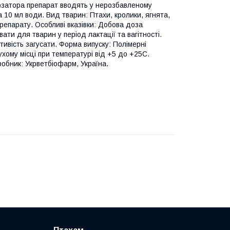
озатора препарат вводять у нерозбавленому
 10 мл води. Вид тварин: Птахи, кролики, ягнята,
репарату. Особливі вказівки: Добова доза
ти для тварин у період лактації та вагітності.
тивість загусати. Форма випуску: Полімерні
ухому місці при температурі від +5 до +25С.
робник: Укрветбіофарм, Україна.