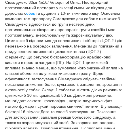
Сімалджекс 30мг №16/ Vetoquinol Опис: Нестероїдний
протизапальний препарат у вигляді смачних пігулок для
дорослих с
обак
та цуценят з 10-ти тижневого віку. Основним
компонентом препарату Сімалджекс для собак є цимікоксиб.
Сімалджекс відноситься до групи нестероїдних
протизапальних лікарських препаратів групи коксібів і має
протизапальну, знеболювальну та жарознижувальну дію.
Цимикоксиб відноситься до селективних інгібіторів ЦОГ-2 і діє
переважно на осередок запалення. Механізм дії пов'язаний з
придушенням активності циклооксигенази (ЦОГ-2) -
ферменту, що регулює біотрансформацію арахідонової
кислоти в простагландини (ПГ). На ЦОГ-1 цимикоксиб
впливає значно менше, що зумовлює його знижений вплив на
слизові оболонки шлунково-кишкового тракту. Щодо
ефективності застосування Сімалджексу свідчать стабільні
показники зниження болю, кульгавості, запалення, зростання
активності у собак. Склад: 1 таблетка містить діюча речовина:
цимікоксиб 30 мг; цимікоксиб 80 мг. Допоміжні речовини:
моногідрат лактози, кросповідон, натрію лаурилсульфат,
натрію фумарат, сухий порошок свинячої печінки. В упаковці-
блістері 16 пігулок Доза та спосіб застосування: Показання
для застосування: запальні реакції больового синдрому, а
також як жарознижувальний засіб. Захворювання опорно-
рухового апарату. Хірургічні втручання. Післяопераційний