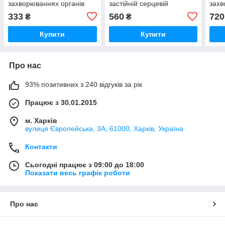
захворюваннях органів
застійній серцевій
захв
дихання та сечостатевої
недостатності №10
диха
333
560
720
₴
₴
системи №10 KRKA
Vetoquinol (під
сис
замовлення 3 робочих
Купити
Купити
дні)
Про нас
93% позитивних з 240 відгуків за рік
Працює з 30.01.2015
м. Харків
вулиця Європейська, 3А, 61000, Харків, Україна
Контакти
Сьогодні працює з 09:00 до 18:00
Показати весь графік роботи
Про нас