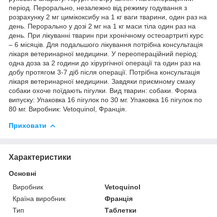
період. Перорально, незалежно від режиму годування з
розрахунку 2 мг цимікоксибу на 1 кг ваги тварини, один раз на
день. Перорально у дозі 2 мг на 1 кг маси тіла один раз на
день. При лікуванні тварин при хронічному остеоартриті курс
– 6 місяців. Для подальшого лікування потрібна консультація
лікаря ветеринарної медицини. У переопераційний період:
одна доза за 2 години до хірургічної операції та один раз на
добу протягом 3-7 діб після операції. Потрібна консультація
лікаря ветеринарної медицини. Завдяки приємному смаку
собаки охоче поїдають пігулки. Вид тварин: собаки. Форма
випуску: Упаковка 16 пігулок по 30 мг. Упаковка 16 пігулок по
80 мг. Виробник: Vetoquinol, Франція.
Приховати
Характеристики
Основні
Виробник
Vetoquinol
Країна виробник
Франція
Тип
Таблетки