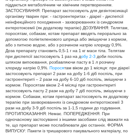
піддається метаболічним чи хімічним перетворенням.
ЗАСТОСУВАННЯ: Препарат застосовують для дезінтоксикації
організму тварин при: - гастроентеритах - діареї - диспепсії
неінфекційного походження - захворюваннях із синдромом
ентеротоксемії (як додаткову терапію) ДОЗУВАННЯ: Телятам,
поросятам, собакам, котам препарат вводять перорально за
допомогою поліетиленового шприца або змішуючи з кормом,
або з питною водою, або з розчином натрію хлориду 0,9%.
Доза препарату становить 0,5-1 г на 1 кг маси тіла. Телятам
при диспепсії застосовують 1 раз на д
обу 2-3
доби поспіль
шляхом випоювання, розбавляючи пасту в 1 л розчину
хлориду натрію 0,9%.
Порося
там віком до 1 місяця: при діареї
застосовують препарат 2 рази на добу 1-6 діб поспіль, при
гастроентериті – 2 рази на добу 6-10 діб поспіль, змішуючи з
кормом. Поросятам віком 2-4 місяці при гастроентериті
застосовують пасту 2 рази на добу 7 діб поспіль, змішуючи з
кормом. Собакам, котам препарат застосовують як додаткову
терапію при захворюваннях із синдромом ентеротоксемії 3
рази на добу 3-9 діб поспіль за 1-1,5 години до годування.
ПРОТИПОКАЗАННЯ: Немає. ПОПЕРЕДЖЕННЯ: При
одночасному застосуванні з іншими засобами слід зважати на
те, що препарат може послаблювати дію останніх. ФОРМА
ВИПУСКУ: Пакети із тришарового пакувального матеріалу, по