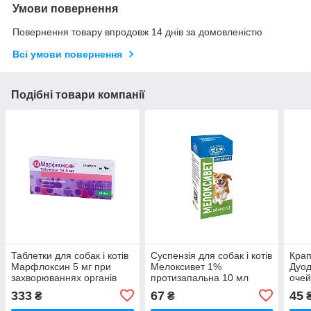
Умови повернення
Повернення товару впродовж 14 днів за домовленістю
Всі умови повернення
Подібні товари компанії
Таблетки для собак і котів
Суспензія для собак і котів
Крап
Марфлоксин 5 мг при
Мелоксивет 1%
Дуод
захворюваннях органів
протизапальна 10 мл
очей
дихання та сечостатевої
ЗооХелс
333
67
45
₴
₴
системи №10 KRKA