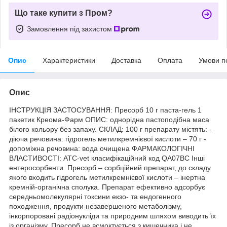
Що таке купити з Пром?
Замовлення під захистом
Опис
Характеристики
Доставка
Оплата
Умови п
Опис
ІНСТРУКЦІЯ ЗАСТОСУВАННЯ: Пресорб 10 г паста-гель 1
пакетик Креома-Фарм ОПИС: однорідна пастоподібна маса
білого кольору без запаху. СКЛАД: 100 г препарату містять: -
діюча речовина: гідрогель метилкремнієвої кислоти – 70 г -
допоміжна речовина: вода очищена ФАРМАКОЛОГІЧНІ
ВЛАСТИВОСТІ: ATC-vet класифікаційний код QA07ВС Інші
ентеросорбенти. Пресорб – сорбційний препарат, до складу
якого входить гідрогель метилкремнієвої кислоти – інертна
кремній-органічна сполука. Препарат ефективно адсорбує
середньомолекулярні токсини екзо- та ендогенного
походження, продукти незавершеного метаболізму,
інкорпоровані радіонукліди та природним шляхом виводить їх
із організму. Пресорб не всмоктується з кишечника і не