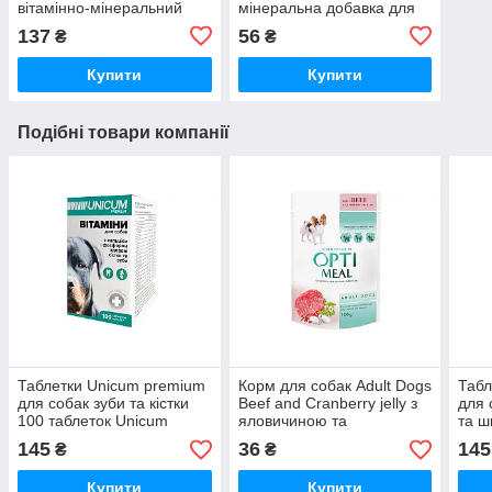
вітамінно-мінеральний
мінеральна добавка для
комплекс 100 мл
тварин 10 мл
137
56
₴
₴
Бровафарма
Бровафарма
Купити
Купити
Подібні товари компанії
Таблетки Unicum premium
Корм для собак Adult Dogs
Табл
для собак зуби та кістки
Beef and Cranberry jelly з
для 
100 таблеток Unicum
яловичиною та
та ш
журавлиною в желе 100 г
Uni
145
36
145
₴
₴
Optimeal
Купити
Купити