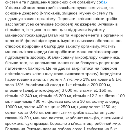
системи та підвищення захисних сил організму со
бак.
Унікальний комплекс грибів saccharomyces cerevisiae, як
основне джерело β-глюканів, зміцнює імунну систему та
підвищує захист організму. Переваги: клітинні стінки грибів
saccharomyces cerevisiae (фібосел) як джерело β-глюканів
вітаміни a, b +цинк та селен для підтримки імунітету
мананоолігосахариди Вітаміни та мікроелементи в органічній
хелатовій формі підвищують імунітет слизових оболонок, що
створює природний бар'єр для захисту організму. Містить
мананоолігосахариди (як пробіотики мананоолігосахариди
підтримують здорову, збалансовану мікрофлору кишечника,
більше того, за допомогою маноз вони блокують рецептори
патогенних бактерій. Це не дає їм закріпитися на поверхні
епітеліальних клітин шлунково-кишкового тракту) Інгредієнти
Гарантований аналіз: протеїн 7.7%, жир 1%, клітковина 5.1%,
зола 18%. Аналітичний склад в 1кг: вітамін а 200 000 м,
вітамін е (альфа-токоферол) 3 000 мг, вітамін в1 160 мг,
вітамін в2 240 мг, вітамін в6 200 мг, вітамін в12 2 мг, біотин 100
мг, ніацинамід 480 мг, фолієва кислота 30 мг, холіну хлорид
19000 мг, залізо 400 мг, цинк 2500 мг, цинку хелат 1250 мг,
селен хелат 0.46 мг, клітинні стінки грибів saccharemyces-
глюканів) 20 г, манано лактоза, карбонат кальцію, пшеничний
крохмаль, сухі дріжджі, борошно з м'яса птиці, риб'ячий жир.
Годування Рекомендована добова доза: 1 таблетка на 5 кг