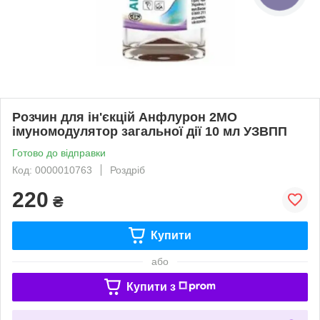
Розчин для ін'єкцій Анфлурон 2МО
імуномодулятор загальної дії 10 мл УЗВПП
Готово до відправки
Код: 0000010763
Роздріб
220
₴
Купити
або
Купити з