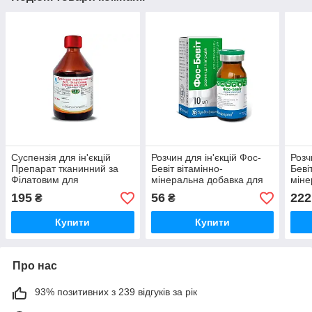
Суспензія для ін'єкцій
Розчин для ін'єкцій Фос-
Розч
Препарат тканинний за
Бевіт вітамінно-
Беві
Філатовим для
мінеральна добавка для
міне
підвищення захисних сил
тварин 10 мл
твар
195
56
222
₴
₴
організму 100 мл УЗВПП
Бровафарма
Бро
Купити
Купити
Про нас
93% позитивних з 239 відгуків за рік