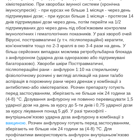
хіміотерапією. При хворобах імунної системи (хронічна
імуносупресія): - при курсах не більше 1 місяця - через день
підтримувані дози; - при курсах більше 1 місяця - протягом 14
днів підтримувані дози через день, потім перейти на 1/2
підтримуваних доз через день під обов'язковим контролем
імунологічних і гематологічних показників. У разі хвороб очей
Вірусні, посттравматичні (у т.ч. післяопераційні) кератити,
кон'юнктивіти тощо по 2-3 краплі в око 3-4 рази на день. У
більш серйозних випадках можлива ретробульбарна блокада
з анфлуроном (ударна доза одноразово або підтримувані
багаторазово). Хвороби шкіри Посттравматичні,
післяопераційні рани - анфлурон 1:10 на стерильному
фізіологічному розчині у вигляді аплікацій на рани та/або
аспірація в порожнину рани через дренаж у комбінації з
антибіотико-або хіміотерапією. Розчин препарату готують
перед застосуванням, зберігають не більше ніж 24 години за
(4-8) °С. Дозування анфлурону не повинно перевищувати 1,5
ударної дози на день за курсу до 5-ти днів і 0,75 ударної дози
за курсу лікування понад 5 діб. У разі трихофітії -
внутрішньом'язово ударна доза анфлурону в комбінації з
вакциною
. Розчин анфлурону готують перед застосуванням,
зберігають не більше ніж 24 години за (4-8) ?С. Для
профілактики використовують анфлурон внутрішньом'язово