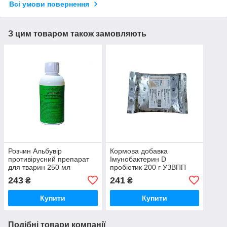
Всі умови повернення
З цим товаром також замовляють
Розчин Альбувір
Кормова добавка
противірусний препарат
Імунобактерин D
для тварин 250 мл
пробіотик 200 г УЗВПП
АгроВет
243
241
₴
₴
Купити
Купити
Подібні товари компанії