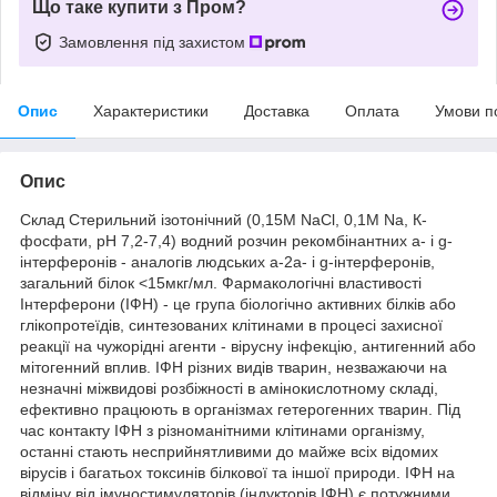
Що таке купити з Пром?
Замовлення під захистом
Опис
Характеристики
Доставка
Оплата
Умови п
Опис
Склад Стерильний ізотонічний (0,15М NaCl, 0,1М Na, К-
фосфати, рН 7,2-7,4) водний розчин рекомбінантних a- і g-
інтерферонів - аналогів людських a-2а- і g-інтерферонів,
загальний білок <15мкг/мл. Фармакологічні властивості
Інтерферони (ІФН) - це група біологічно активних білків або
глікопротеїдів, синтезованих клітинами в процесі захисної
реакції на чужорідні агенти - вірусну інфекцію, антигенний або
мітогенний вплив. ІФН різних видів тварин, незважаючи на
незначні міжвидові розбіжності в амінокислотному складі,
ефективно працюють в організмах гетерогенних тварин. Під
час контакту ІФН з різноманітними клітинами організму,
останні стають несприйнятливими до майже всіх відомих
вірусів і багатьох токсинів білкової та іншої природи. ІФН на
відміну від імуностимуляторів (індукторів ІФН) є потужними