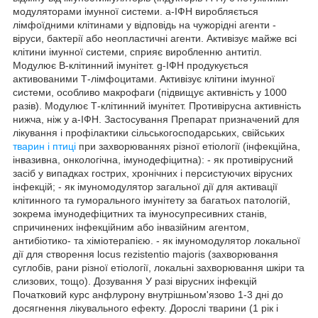
модуляторами імунної системи. a-ІФН виробляється
лімфоїдними клітинами у відповідь на чужорідні агенти -
віруси, бактерії або неопластичні агенти. Активізує майже всі
клітини імунної системи, сприяє виробленню антитіл.
Модулює В-клітинний імунітет. g-ІФН продукується
активованими Т-лімфоцитами. Активізує клітини імунної
системи, особливо макрофаги (підвищує активність у 1000
разів). Модулює Т-клітинний імунітет. Противірусна активність
нижча, ніж у a-ІФН. Застосування Препарат призначений для
лікування і профілактики сільськогосподарських, свійських
тварин і птиці
при захворюваннях різної етіології (інфекційна,
інвазивна, онкологічна, імунодефіцитна): - як противірусний
засіб у випадках гострих, хронічних і персистуючих вірусних
інфекцій; - як імуномодулятор загальної дії для активації
клітинного та гуморального імунітету за багатьох патологій,
зокрема імунодефіцитних та імуносупресивних станів,
спричинених інфекційним або інвазійним агентом,
антибіотико- та хіміотерапією. - як імуномодулятор локальної
дії для створення locus rezіstentіo majorіs (захворювання
суглобів, рани різної етіології, локальні захворювання шкіри та
слизових, тощо). Дозування У разі вірусних інфекцій
Початковий курс анфлурону внутрішньом'язово 1-3 дні до
досягнення лікувального ефекту. Дорослі тварини (1 рік і