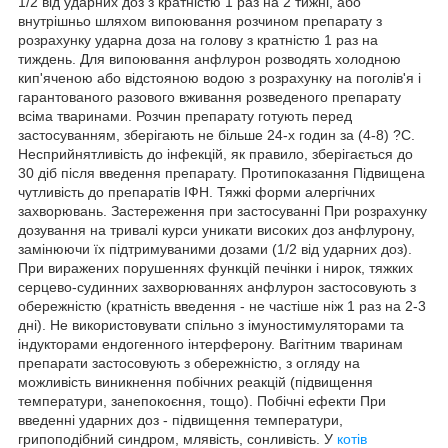
1/2 від ударних доз з кратністю 1 раз на 2 тижні, або
внутрішньо шляхом випоювання розчином препарату з
розрахунку ударна доза на голову з кратністю 1 раз на
тиждень. Для випоювання анфлурон розводять холодною
кип'яченою або відстояною водою з розрахунку на поголів'я і
гарантованого разового вживання розведеного препарату
всіма тваринами. Розчин препарату готують перед
застосуванням, зберігають не більше 24-х годин за (4-8) ?С.
Несприйнятливість до інфекцій, як правило, зберігається до
30 діб після введення препарату. Протипоказання Підвищена
чутливість до препаратів ІФН. Тяжкі форми алергічних
захворювань. Застереження при застосуванні При розрахунку
дозування на тривалі курси уникати високих доз анфлурону,
замінюючи їх підтримуваними дозами (1/2 від ударних доз).
При виражених порушеннях функцій печінки і нирок, тяжких
серцево-судинних захворюваннях анфлурон застосовують з
обережністю (кратність введення - не частіше ніж 1 раз на 2-3
дні). Не використовувати спільно з імуностимуляторами та
індукторами ендогенного інтерферону. Вагітним тваринам
препарати застосовують з обережністю, з огляду на
можливість виникнення побічних реакцій (підвищення
температури, занепокоєння, тощо). Побічні ефекти При
введенні ударних доз - підвищення температури,
грипоподібний синдром, млявість, сонливість. У
котів