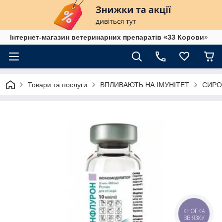
Інтернет-магазин ветеринарних препаратів «33 Корови»
Товари та послуги
ВПЛИВАЮТЬ НА ІМУНІТЕТ
СИРО
КНОПКА
ЗВ'ЯЗКУ