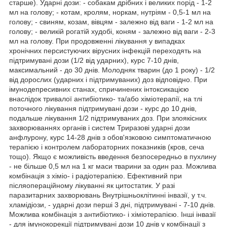
старше). Ударні дози: - собакам дрібних і великих порід - 1-2
мл на голову; - котам, кролям, норкам, нутріям - 0,5-1 мл на
голову; - свиням, козам, вівцям - залежно від ваги - 1-2 мл на
голову; - великій рогатій худобі, коням - залежно від ваги - 2-3
мл на голову. При продовженні лікування у випадках
хронічних персистуючих вірусних інфекцій переходять на
підтримувані дози (1/2 від ударних), курс 7-10 днів,
максимальний - до 30 днів. Молодняк тварин (до 1 року) - 1/2
від дорослих (ударних і підтримуваних) доз відповідно. При
імунодепресивних станах, спричинених інтоксикацією
внаслідок тривалої антибіотико- та/або хіміотерапії, на тлі
поточного лікування підтримувані дози - курс до 10 днів,
подальше лікування 1/2 підтримуваних доз. При злоякісних
захворюваннях органів і систем Триразові ударні дози
анфлурону, курс 14-28 днів з обов'язковою симптоматичною
терапією і контролем лабораторних показників (кров, сеча
тощо). Якщо є можливість введення безпосередньо в пухлину
- не більше 0,5 мл на 1 кг маси тварини за один раз. Можлива
комбінація з хіміо- і радіотерапією. Ефективний при
післяопераційному лікуванні як цитостатик. У разі
паразитарних захворювань Внутрішньоклітинні інвазії, у т.ч.
хламідіози, - ударні дози перші 3 дні, підтримувані - 7-10 днів.
Можлива комбінація з антибіотико- і хіміотерапією. Інші інвазії
- для імунокорекції підтримувані дози 10 днів у комбінації з