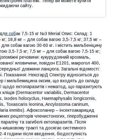
 електронні платежі. Тепер ви можете купити
окидаючи сайту.
 дл
я соб
ак 7,5-15 кг №3 Merial Опис: Склад: 1
г; 18,8 мг – для собак вагою 3,5-7,5 кг; 37,5 мг –
– для собак вагою 30-60 кг. І містить мильбеніцину
ою 3,5-7,5 кг; 7,5 мг – для собак вагою 7,5-15 кг;
 Допоміжні речовини: кукурудзяний крохмаль,
кованої яловичини, повідон Е1201, макрогол 400,
 середньої довжини ланцюга. Загальні відомості:
і. Показання: НексгарД Спектру відноситься до
ер і мильбемицина оксим, що входять до складу
ії щодо ектопаразитів і нематод, що паразитують
х кліщів (Dermacentor variabilis, Dermacentor
us, Ixodes holocyclus, Haemaphysalis longicornis,
, Toxascaris leonina, Ancylostoma caninum,
filaria immitis). Афоксоланер – інсектоакарицид
лежних рецепторів членистоногих, гіперзбудженні
паралічу та загибелі ектопаразитів. Після
-кишковому тракті та досягає системного
2-4 години після введення, біодоступність