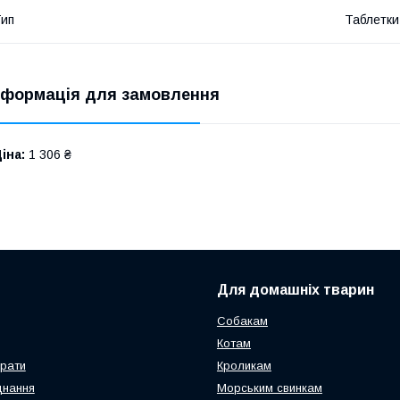
ип
Таблетки
нформація для замовлення
іна:
1 306 ₴
Для домашніх тварин
Собакам
Котам
арати
Кроликам
днання
Морським свинкам