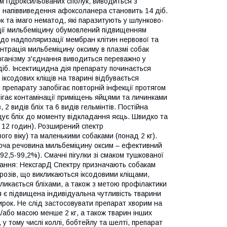
м гідроксильованих сполук, виводиться з
д напіввиведення афоксоланера становить 14 діб.
к та імаго нематод, які паразитують у шлунково-
зм дії мильбеміцину обумовлений підвищенням
 до надполяризації мембран клітин нервової та
ентрація мильбеміцину оксиму в плазмі собак
організму з'єднання виводиться переважно у
діб. Інсектицидна дія препарату починається
 іксодових кліщів на тварині відбувається
препарату запобігає повторній інфекції протягом
бігає контамінації приміщень яйцями та личинками
2 видів бліх та 6 видів гельмінтів. Постійна
ищує бліх до моменту відкладання яєць. Швидко та
а 12 годин). Розширений спектр
го віку) та маленькими собаками (понад 2 кг).
іюча речовина мильбеміцину оксим – ефективний
2,5-99,2%). Смачні пігулки зі смаком тушкованої
ування: НексгарД Спектру призначають собакам
розів, що викликаються іксодовими кліщами,
кликається бліхами, а також з метою профілактики
 є підвищена індивідуальна чутливість тварини
ирок. Не слід застосовувати препарат хворим на
та/або масою менше 2 кг, а також тварин інших
 у тому числі коллі, бобтейлу та шелті, препарат