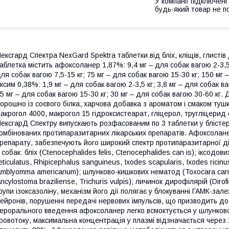
У компанії підключені
будь-який товар не п
ексгард Спектра NexGard Spektra таблетки від бліх, кліщів, глистів
аблетка містить афоксоланер 1,87%: 9,4 мг – для собак вагою 2-3,5 к
ля собак вагою 7,5-15 кг; 75 мг – для собак вагою 15-30 кг; 150 мг 
ксим 0,38%: 1,9 мг – для собак вагою 2-3,5 кг; 3,8 мг – для собак ваг
5 мг – для собак вагою 15-30 кг; 30 мг – для собак вагою 30-60 кг.
орошно із соєвого білка, харчова добавка з ароматом і смаком туш
акрогол 4000, макрогол 15 гідроксистеарат, гліцерол, тругліцерид
ексгарД Спектру випускають розфасованим по 3 таблетки у блістер
омбінованих протипаразитарних лікарських препаратів. Афоксолан
репарату, забезпечують його широкий спектр протипаразитарної д
 собак: бліх (Ctenocephalides felis, Ctenocephalides can is); іксодови
eticulatus, Rhipicephalus sanguineus, Ixodes scapularis, Ixodes ricin
mblyomma americanum); шлунково-кишкових нематод (Toxocara canis
ncylostoma braziliense, Trichuris vulpis); личинок дирофілярій (Diro
рупи ізоксазоліну, механізм його дії полягає у блокуванні ГАМК-за
ейронів, порушенні передачі нервових імпульсів, що призводить до 
ерорального введення афоксоланер легко всмоктується у шлунково
ровотоку, максимальна концентрація у плазмі відзначається через 