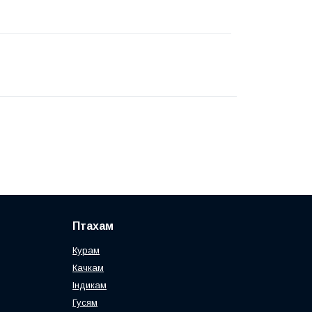
Птахам
Курам
Качкам
Індикам
Гусям