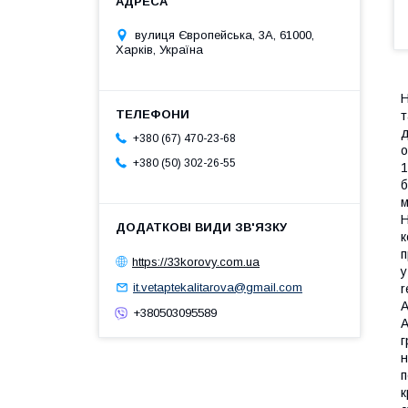
вулиця Європейська, 3А, 61000,
Харків, Україна
Н
т
д
+380 (67) 470-23-68
о
+380 (50) 302-26-55
1
б
м
Н
к
п
https://33korovy.com.ua
у
it.vetaptekalitarova@gmail.com
r
A
+380503095589
A
г
н
п
к