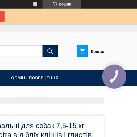
Кошик
Кошик
ОБМІН І ПОВЕРНЕННЯ
альні для собак 7,5-15 кг
ra від бліх кліщів і глистів