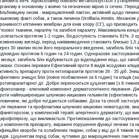
тановить 88%. Афоксоланер повільно метаболізується з утворення
рганізму в основному з жовчю та незначною мірою із сечею. Періо
ільбеміцину оксим - макроциклічний лактон, активний щодо личино
ишковому факті собак, а також личинок Dirofilaria immitis. Механі
роникності клітинних мембран для іонів хлору (СГ), що призводить
'язової тканини, паралічу та загибелі паразиту. Максимальна конц
осягається протягом 1-2 годин, біодоступність становить 81%. З 
езміненому вигляді, період напіввиведення становить близько 1,5 
ерез 30 хвилин після його перорального введення, загибель бліх та
ідповідно протягом 6 годин та 24 годин. Одноразове застосування 
 місяця; загибель бліх відбувається до відкладання яєць, що запо
омахи. Основні переваги Ефективний проти 8 видів іксодових кліщів, 
ктивність препарату проти ектопаразитів протягом 28 - 35 діб. Зн
фективно знищує бліх (повне позбавлення за 6 годин) та кліщів (з
ротипаразитарної дії. Добре переноситься цуценятами (з 8-тижнево
фоксоланер - ключовий компонент дерматологічного лікування. Д
роти найпоширеніших шлунково-кишкових гельмінтів (ефективність 9
ловичини, які добре поїдаються собаками. Доза та спосіб застос
ля лікування та профілактики шлунково-кишкових нематодозів, ака
фаніптерозом, у комплексній терапії алергічного дерматиту, що ви
ирофіляріозу, що викликається. Протипоказанням до застосування
о компонентів препарату, виражені порушення функції печінки та н
нфекційні хвороби та ослаблених тварин, собак у віці до 8 тижнів 
идів. Цуценятам порід собак, чутливих до макроциклічних лактонів,