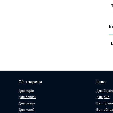
Т
І
Ц
С/г тварини
Інше
Для корів
Для бджіл
Для свиней
Для риб
Для овець
Вет. преп
Для коней
Вет. обла