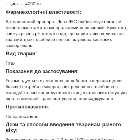
- Цинк — 4000 мг
Фармакологічні властивості:
Ветеринарний препарат Ловіт ФОС забезпечує організм
мікроелементами та мінеральними речовинами. Крім того,
знижує рівень pH питної води, що сприятливо впливає на
травний тракт, особливо під час шлунково-кишкових
захворювань.
Вид тварин:
Птах.
Показання до застосування:
Рекомендується як мінеральна добавка в періоди щораз
більшої потреби в мінеральних речовинах, особливо в
молодої та високопродуктивної птиці в стресових ситуаціях,
як-от вакцинації, транспортування, пересаджування.
Протипоказання:
Не встановлені.
Дози та способи введення тваринам різного
віку:
Застосовується орально 1-2 л на 1000 л питної води