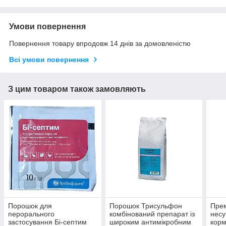
Умови повернення
Повернення товару впродовж 14 днів за домовленістю
Всі умови повернення
З цим товаром також замовляють
Порошок для
Порошок Трисульфон
Прем
перорального
комбінований препарат із
несу
застосування Бі-септим
широким антимікробним
корм