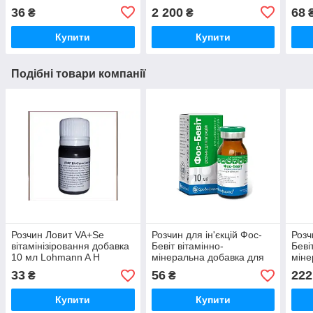
антибіотик групи
спектром дії 1 кг KRKA
36
2 200
68
₴
₴
макролідів 10 г
Бровафарма
Купити
Купити
Подібні товари компанії
Розчин Ловит VA+Se
Розчин для ін'єкцій Фос-
Розч
вітамінізіровання добавка
Бевіт вітамінно-
Беві
10 мл Lohmann A H
мінеральна добавка для
міне
тварин 10 мл
твар
33
56
222
₴
₴
Бровафарма
Бро
Купити
Купити