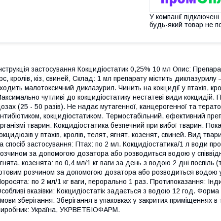
У компанії підключені
будь-який товар не п
нструкція застосування Кокцидіостатик 0,25% 10 мл Опис: Препарат
рс, кролів, кіз, свиней, Склад: 1 мл препарату містить диклазурилу 
ходить малотоксичний диклазурил. Чинить на кокцидії у птахів, крол
аксимально чутливі до кокцидіостатику нестатеві види кокцидій. 
озах (25 - 50 разів). Не надає мутагенної, канцерогенної та терат
нтибіотиком, кокцидіостатиком. Термостабільний, ефективний преп
рганізмі тварин. Кокцидіостатика безпечний при вибої тварин. Пок
окцидіозів у птахів, кролів, телят, ягнят, козенят, свиней. Вид твари
а спосіб застосування: Птах: по 2 мл. Кокцидіостатика/1 л води про
озчином за допомогою дозатора або розводиться водою у співвідно
гнята, козенята: по 0,4 мл/1 кг ваги за день з водою 2 дні поспіль (
отовим розчином за допомогою дозатора або розводиться водою у 
оросята: по 2 мл/1 кг ваги, перорально 1 раз. Протипоказання: Інд
собливі вказівки: Кокцидіостатік задається з водою 12 год. Форма 
мови зберігання: Зберігання в упаковках у закритих приміщеннях в те
иробник: Україна, УКРВЕТБІОФАРМ.