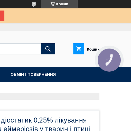
Кошик
Кошик
КНОПКА
ЗВ'ЯЗКУ
ОБМІН І ПОВЕРНЕННЯ
діостатик 0,25% лікування
 еймеріозів у тварин і птиці