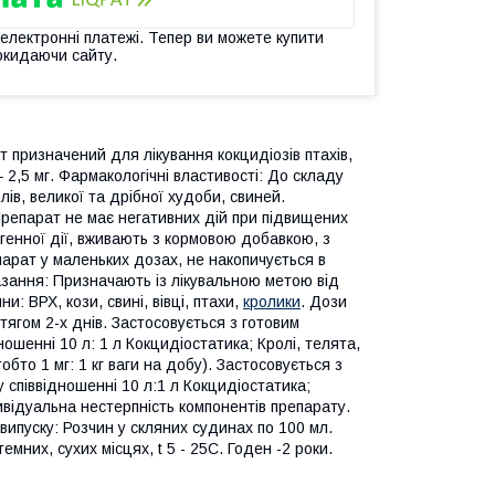
 електронні платежі. Тепер ви можете купити
окидаючи сайту.
 призначений для лікування кокцидіозів птахів,
– 2,5 мг. Фармакологічні властивості: До складу
ів, великої та дрібної худоби, свиней.
Препарат не має негативних дій при підвищених
огенної дії, вживають з кормовою добавкою, з
арат у маленьких дозах, не накопичується в
азання: Призначають із лікувальною метою від
ни: ВРХ, кози, свині, вівці, птахи,
кролики
. Дози
тягом 2-х днів. Застосовується з готовим
шенні 10 л: 1 л Кокцидіостатика; Кролі, телята,
тобто 1 мг: 1 кг ваги на добу). Застосовується з
співвідношенні 10 л:1 л Кокцидіостатика;
ивідуальна нестерпність компонентів препарату.
випуску: Розчин у скляних судинах по 100 мл.
мних, сухих місцях, t 5 - 25С. Годен -2 роки.