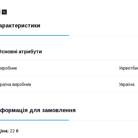
арактеристики
Основні атрибути
иробник
Укрветб
раїна виробник
Україна
нформація для замовлення
іна:
22 ₴