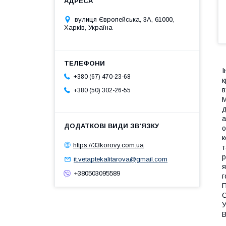
вулиця Європейська, 3А, 61000,
Харків, Україна
І
+380 (67) 470-23-68
к
в
+380 (50) 302-26-55
М
д
а
о
к
https://33korovy.com.ua
т
р
it.vetaptekalitarova@gmail.com
я
+380503095589
г
П
О
У
В