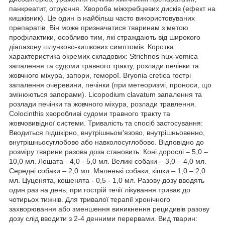
панкреатит, отруєння. Хвороба міжхребцевих дисків (ефект на
кишківник). Це один із найбільш часто використовуваних
препаратів. Він може призначатися тваринам з метою
профілактики, особливо тим, які страждають від широкого
діапазону шлунково-кишкових симптомів. Коротка
характеристика окремих складових: Strichnos nux-vomica
запалення та судоми травного тракту, розлади печінки та
жовчного міхура, запори, геморої. Bryonia cretica гострі
запалення очеревини, печінки (при метеоризмі, проноси, що
змінюються запорами). Licopodium clavatum запалення та
розлади печінки та жовчного міхура, розлади травлення.
Colocinthis хворобливі судоми травного тракту та
жовчовивідної системи. Тривалість та спосіб застосування:
Вводиться підшкірно, внутрішньом'язово, внутрішньовенно,
внутрішньосуглобово або навколосуглобово. Відповідно до
розміру тварини разова доза становить: Коні дорослі – 5,0 –
10,0 мл. Лошата - 4,0 - 5,0 мл. Великі собаки – 3,0 – 4,0 мл.
Середні собаки – 2,0 мл. Маленькі собаки, кішки – 1,0 – 2,0
мл. Цуценята, кошенята - 0,5 - 1,0 мл. Разову дозу вводять
один раз на день; при гострій течії лікування триває до
чотирьох тижнів. Для тривалої терапії хронічного
захворювання або зменшення виникнення рецидивів разову
дозу слід вводити з 2-4 денними перервами. Вид тварин: