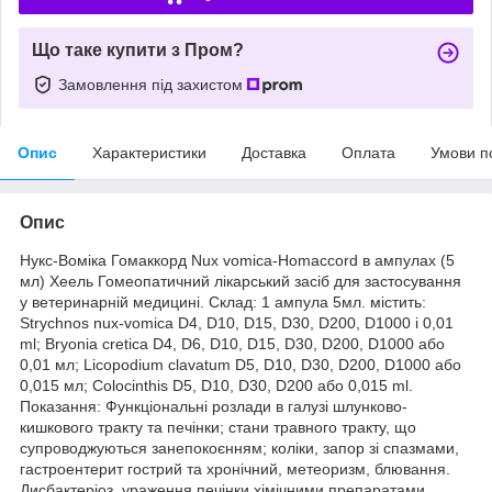
Що таке купити з Пром?
Замовлення під захистом
Опис
Характеристики
Доставка
Оплата
Умови п
Опис
Нукс-Воміка Гомаккорд Nux vomica-Homaccord в ампулах (5
мл) Хеель Гомеопатичний лікарський засіб для застосування
у ветеринарній медицині. Склад: 1 ампула 5мл. містить:
Strychnos nux-vomica D4, D10, D15, D30, D200, D1000 і 0,01
ml; Bryonia cretica D4, D6, D10, D15, D30, D200, D1000 або
0,01 мл; Licopodium clavatum D5, D10, D30, D200, D1000 або
0,015 мл; Colocinthis D5, D10, D30, D200 або 0,015 ml.
Показання: Функціональні розлади в галузі шлунково-
кишкового тракту та печінки; стани травного тракту, що
супроводжуються занепокоєнням; коліки, запор зі спазмами,
гастроентерит гострий та хронічний, метеоризм, блювання.
Дисбактеріоз, ураження печінки хімічними препаратами,