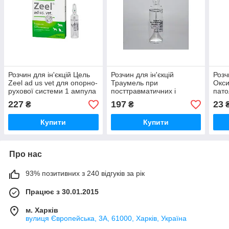
Розчин для ін'єкцій Цель
Розчин для ін'єкцій
Розч
Zeel ad us vet для опорно-
Траумель при
Окси
рухової системи 1 ампула
посттравматичних і
пато
5 мл Heel Vet
постопераційних
стан
227
197
23
₴
₴
ускладненнях 1 ампула 5
Бро
мл Heel Vet
Купити
Купити
Про нас
93% позитивних з 240 відгуків за рік
Працює з 30.01.2015
м. Харків
вулиця Європейська, 3А, 61000, Харків, Україна