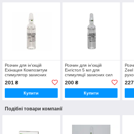
Розчин для ін'єкцій
Розчин для ін'єкцій
Розч
Ехінацея Композитум
Енгістол 5 мл для
Zeel
стимулятор захисних
стимуляції захисних сил
рухо
функцій організму тварин
організму тварин 1
5 мл
201
200
227
₴
₴
1 ампула 5 мл Heel Vet
ампула Heel Vet
Купити
Купити
Подібні товари компанії