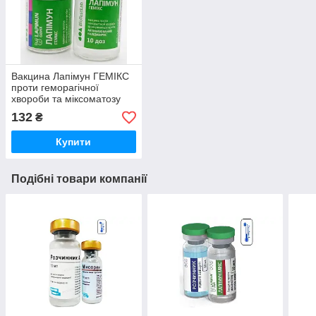
Вакцина Лапімун ГЕМІКС
проти геморагічної
хвороби та міксоматозу
кролів 1 флакон 10 доз
132
₴
BioTestLab
Купити
Подібні товари компанії