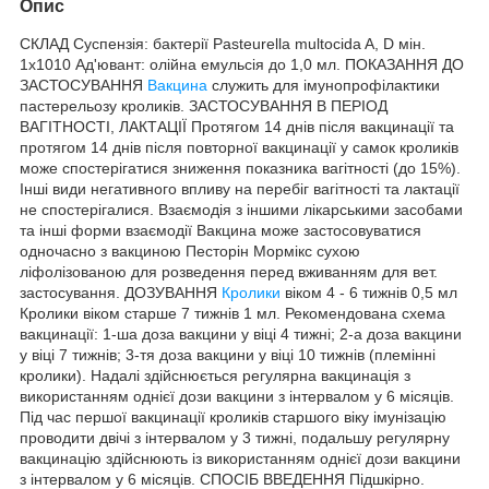
Опис
СКЛАД Суспензія: бактерії Pasteurella multocida A, D мін.
1х1010 Ад'ювант: олійна емульсія до 1,0 мл. ПОКАЗАННЯ ДО
ЗАСТОСУВАННЯ
Вакцина
служить для імунопрофілактики
пастерельозу кроликів. ЗАСТОСУВАННЯ В ПЕРІОД
ВАГІТНОСТІ, ЛАКТАЦІЇ Протягом 14 днів після вакцинації та
протягом 14 днів після повторної вакцинації у самок кроликів
може спостерігатися зниження показника вагітності (до 15%).
Інші види негативного впливу на перебіг вагітності та лактації
не спостерігалися. Взаємодія з іншими лікарськими засобами
та інші форми взаємодії Вакцина може застосовуватися
одночасно з вакциною Песторін Мормікс сухою
ліфолізованою для розведення перед вживанням для вет.
застосування. ДОЗУВАННЯ
Кролики
віком 4 - 6 тижнів 0,5 мл
Кролики віком старше 7 тижнів 1 мл. Рекомендована схема
вакцинації: 1-ша доза вакцини у віці 4 тижні; 2-а доза вакцини
у віці 7 тижнів; 3-тя доза вакцини у віці 10 тижнів (племінні
кролики). Надалі здійснюється регулярна вакцинація з
використанням однієї дози вакцини з інтервалом у 6 місяців.
Під час першої вакцинації кроликів старшого віку імунізацію
проводити двічі з інтервалом у 3 тижні, подальшу регулярну
вакцинацію здійснюють із використанням однієї дози вакцини
з інтервалом у 6 місяців. СПОСІБ ВВЕДЕННЯ Підшкірно.