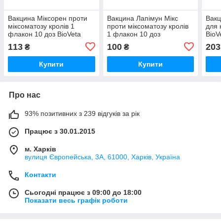
Вакцина Міксорен проти
Вакцина Лапімун Мікс
Вак
міксоматозу кролів 1
проти міксоматозу кролів
для 
флакон 10 доз BioVeta
1 флакон 10 доз
BioV
BioTestLab
113
100
203
₴
₴
Купити
Купити
Про нас
93% позитивних з 239 відгуків за рік
Працює з 30.01.2015
м. Харків
вулиця Європейська, 3А, 61000, Харків, Україна
Контакти
Сьогодні працює з 09:00 до 18:00
Показати весь графік роботи