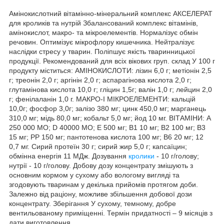
Амінокислотний вітамінно-мінеральний комплекс АКСЕЛЕРАТ
для кроликів та нутрій Збалансований комплекс вітамінів,
амінокислот, макро- та мікроелементів. Нормалізує обмін
речовин. Оптимізує мікрофлору кишечника. Нейтралізує
наслідки стресу у тварин. Поліпшує якість тваринницької
продукції. Рекомендований для всіх вікових груп. склад У 100 г
продукту міститься: АМІНОКИСЛОТИ: лізин 6,0 г; метіонін 2,5
г; треонін 2,0 г; аргінін 2,0 г; аспарагінова кислота 2,0 г;
глутамінова кислота 10,0 г; гліцин 1,5г; валін 1,0 г; лейцин 2,0
г; фенілаланін 1,0 г. МАКРО-І МІКРОЕЛЕМЕНТИ: кальцій
10,0г; фосфор 3,0г; залізо 380 мг; цинк 450,0 мг; марганець
310,0 мг; мідь 80,0 мг; кобальт 5,0 мг; йод 10 мг. ВІТАМІНИ: А
250 000 МО; D 40000 МО; Е 500 мг; В1 10 мг; В2 100 мг; В3
15 мг; РР 150 мг; пантотенова кислота 100 мг; В6 20 мг; 12
0,7 мг. Сирий протеїн 30 г; сирий жир 5,0 г; капсаїцин;
обмінна енергія 11 МДж. Дозування
кролики
- 10 г/голову;
нутрії - 10 г/голову. Добову дозу концентрату змішують з
основним кормом у сухому або вологому вигляді та
згодовують тваринам у декілька прийомів протягом доби.
Залежно від раціону, можливе збільшення добової дози
концентрату. Зберігання У сухому, темному, добре
вентильованому приміщенні. Термін придатності – 9 місяців з
дати виготовлення.