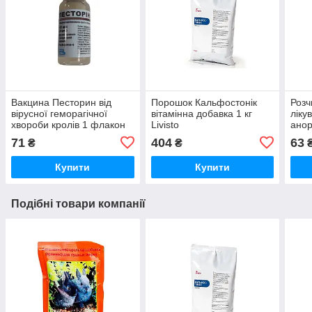
Вакцина Песторин від
Порошок Кальфостонік
Розч
вірусної геморагічної
вітамінна добавка 1 кг
ліку
хвороби кролів 1 флакон
Livisto
анор
10 доз BioVeta
нест
71
404
63
₴
₴
Inve
Купити
Купити
Подібні товари компанії