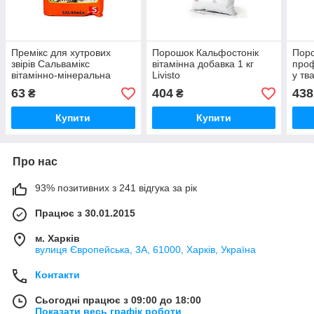
Премікс для хутрових
Порошок Кальфостонік
Поро
звірів Сальвамікс
вітамінна добавка 1 кг
проф
вітамінно-мінеральна
Livisto
у тв
добавка 400 г Salvana
63
404
438
₴
₴
Купити
Купити
Про нас
93% позитивних з 241 відгука за рік
Працює з 30.01.2015
м. Харків
вулиця Європейська, 3А, 61000, Харків, Україна
Контакти
Сьогодні працює з 09:00 до 18:00
Показати весь графік роботи