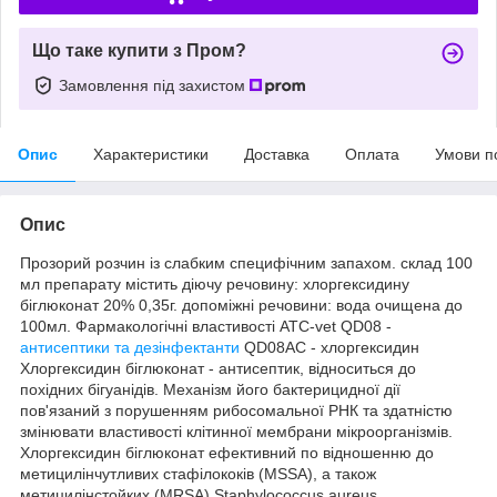
Що таке купити з Пром?
Замовлення під захистом
Опис
Характеристики
Доставка
Оплата
Умови п
Опис
Прозорий розчин із слабким специфічним запахом. склад 100
мл препарату містить діючу речовину: хлоргексидину
біглюконат 20% 0,35г. допоміжні речовини: вода очищена до
100мл. Фармакологічні властивості АТС-vet QD08 -
антисептики та дезінфектанти
QD08АС - хлоргексидин
Хлоргексидин біглюконат - антисептик, відноситься до
похідних бігуанідів. Механізм його бактерицидної дії
пов'язаний з порушенням рибосомальної РНК та здатністю
змінювати властивості клітинної мембрани мікроорганізмів.
Хлоргексидин біглюконат ефективний по відношенню до
метицилінчутливих стафілококів (MSSA), а також
метицилінстойких (MRSA) Staphylococcus aureus,