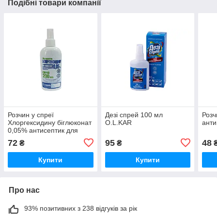
Подібні товари компанії
Розчин у спреї
Дезі спрей 100 мл
Розч
Хлоргексидину біглюконат
O.L.KAR
анти
0,05% антисептик для
зовнішнього застосування
72
95
48
₴
₴
200 мл O.L.KAR
Купити
Купити
Про нас
93% позитивних з 238 відгуків за рік