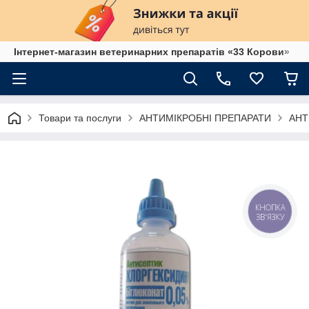
Інтернет-магазин ветеринарних препаратів «33 Корови»
Товари та послуги
АНТИМІКРОБНІ ПРЕПАРАТИ
АНТ
КНОПКА
ЗВ'ЯЗКУ