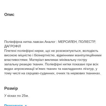
Опис
Поліефірна нитка лавсан.Аналог : МЕРСИЛЕН, ПОЛІЕСТР,
ДАГРОФІЛ
Плетені поліефірні нирки, що не розсмоктуються, володіють
високою міцністю і біоінертністю, відмінними маніпуляційними
властивостями. Матеріал викликає мінімальну гостру
запальну реакцію тканин. Поліефірні нитки показані при всіх
видах апроксимації м'яких тканин та накладаннях лігатур, у
тому числі на серцево-судинних, очних та нервових тканинах.
Розмір
У кісках по 25м.
Приховати