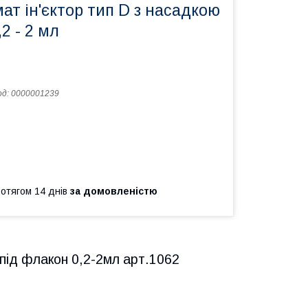
т ін'єктор тип D з насадкою
2 - 2 мл
од:
0000001239
ротягом 14 днів
за домовленістю
 під флакон 0,2-2мл арт.1062