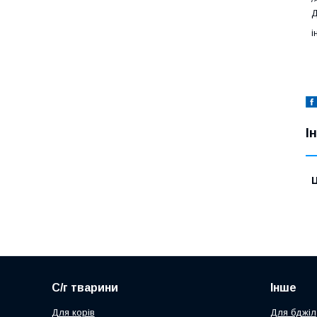
Д
і
І
Ц
С/г тварини
Інше
Для корів
Для бджіл