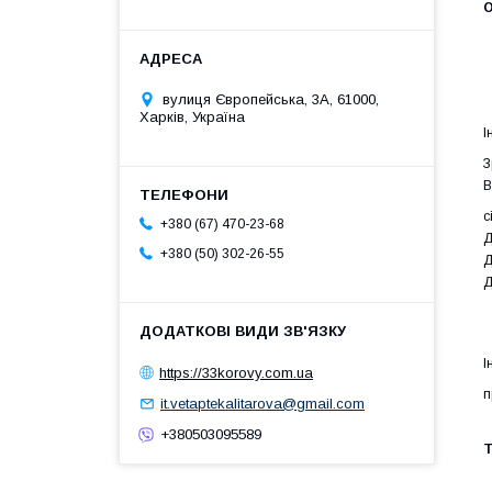
О
вулиця Європейська, 3А, 61000,
Харків, Україна
І
З
В
с
+380 (67) 470-23-68
Д
+380 (50) 302-26-55
Д
Д
І
https://33korovy.com.ua
п
it.vetaptekalitarova@gmail.com
+380503095589
Т