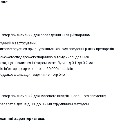
пис:
н'єктор призначений для проведення ін'єкцій тваринам.
ручний у застосуванні.
икористовується при внутрішньошкірному введенні рідких препаратів
ільськогосподарською твариною, у тому числі для ВРХ.
оза, що вводиться ін'єктром може бути від 0,1 до 0,2 мл.
ія ін'ектора розраховано на 20 000 пострілів.
одаткова фіксація тварини не потрібно.
н'єктор призначений для масового внутрішньовенного введення
репаратів дозі від 0,1 до 0,2 мл струминним методом.
ехнічні характеристики: