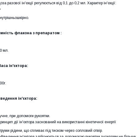
оза разової ін'єкції регулюється від 0,1 до 0,2 мл.
Характер ін'єкції:
>
нутрішньошкірно.
мність флакона з препаратом :
0 мл.
аса ін'єктора:
00г.
ведення ін'єктора:
учне, при допомоги рукоятки.
ринцип дії ін'єктора заснований на використанні кінетичної енергії
труми рідини, що спливає під тиском через сопловий отвір.
>Введення ін'єктора здійснюється за допомогою рукоятки зусиллям не більше 1