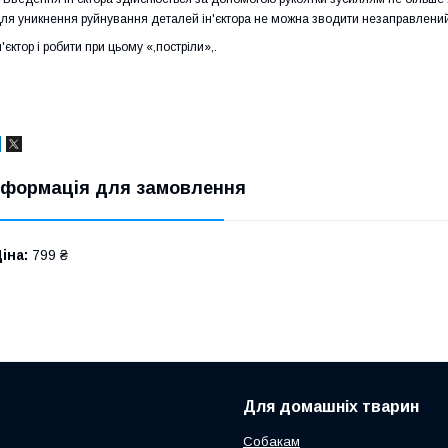
ля уникнення руйнування деталей ін'єктора не можна зводити незаправлени
н'єктор і робити при цьому «,постріли»,.
нформація для замовлення
іна:
799 ₴
Для домашніх тварин
Собакам