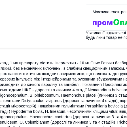
У компанії підключені
будь-який товар не п
клад 1 мл препарату містить: івермектин - 10 мг Опис Розчин безба
'язкий, без механічних включень, із слабким специфічним запахом. 
вох напівсинтетичних похідних авермектинів, що належать до груп
ервових імпульсів між інтернейронами та руховими збуджуючими н
ризводить до їхнього паралічу та загибелі. Показання Профілактик
ематодами ШКТ - дорослі та личинки 4 стадії Nematodirus helvetianu
rigonocephalum, B. phlebotomum, Haemonchus placei (личинки 3 стадії
ельмінтами Dictyocaulus viviparus (дорослі та личинки 4 стадії); по
стадії мікросетарій); нашкірними гельмінтами Paraphilaria bovicola 
тадії) Hypoderma bovis, H. lineatum, чесоточними кліщами vituli; 
rigonocephalum, Haemonchus contortus (дорослі та личинки 3 та 4 с
enulosum, O. Сolumbianum (дорослі та личинки 3 та 4 стадій) Tricho