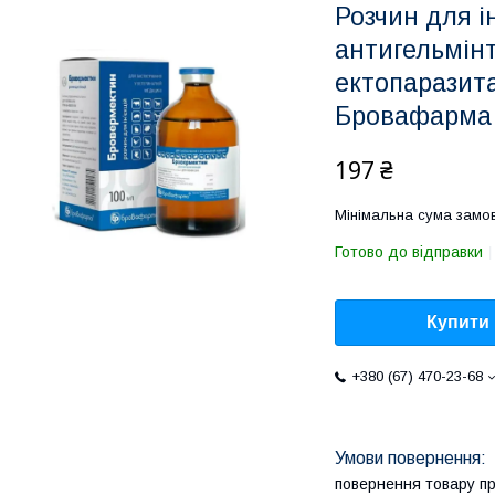
Розчин для і
антигельмінт
ектопаразита
Бровафарма
197 ₴
Мінімальна сума замов
Готово до відправки
Купити
+380 (67) 470-23-68
повернення товару п