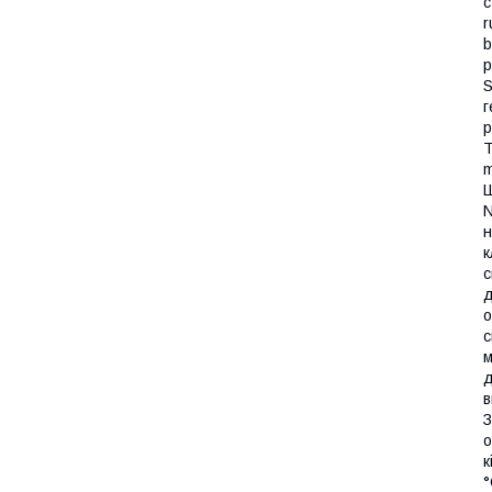
с
r
b
p
S
г
p
T
m
Ш
N
н
к
с
д
о
с
м
д
в
З
о
к
°