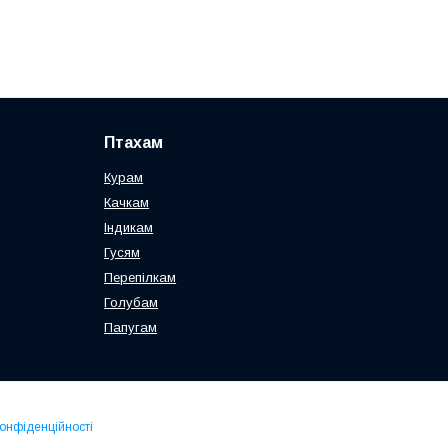
Птахам
Курам
Качкам
Індикам
Гусям
Перепілкам
Голубам
Папугам
конфіденційності