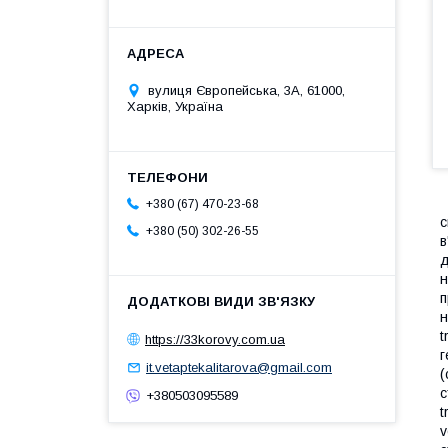
вулиця Європейська, 3А, 61000,
Харків, Україна
+380 (67) 470-23-68
с
+380 (50) 302-26-55
в
д
н
п
н
t
https://33korovy.com.ua
г
it.vetaptekalitarova@gmail.com
(
с
+380503095589
t
v