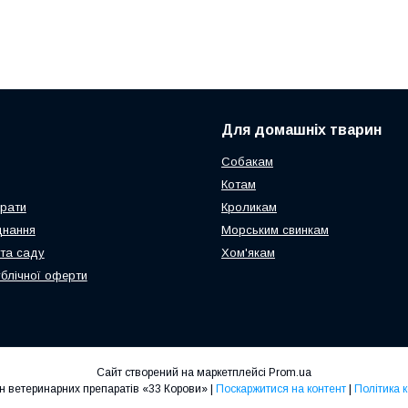
Для домашніх тварин
Собакам
Котам
арати
Кроликам
днання
Морським свинкам
та саду
Хом'якам
ублічної оферти
Сайт створений на маркетплейсі
Prom.ua
Інтернет-магазин ветеринарних препаратів «33 Корови» |
Поскаржитися на контент
|
Політика 