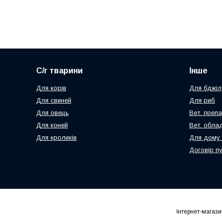
С/г тварини
Інше
Для корів
Для бджіл
Для свиней
Для риб
Для овець
Вет. преп
Для коней
Вет. обла
Для кроликів
Для дому 
Договір п