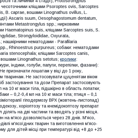
орослі та личинки 4 стадії), Protostrongylus
; чесоточними кліщами Psoroptes ovis, Sarcoptes
s, B. caprae, вошами Linognathus ovillus, L.
тадії) Ascaris suum, Oesophagostomum dentatum,
ьмінтами Metastrongylus spp.; нирковими
ми Haematopinus suis, кліщами Sarcoptes suis, S.
gylidae, Strongyloididae, Oxyurata,
.; нашкірними нематодами - Parafilaria
 spp., Rhinoestrus purpureus; собаки: нематодами
naria stenocephala; кліщами Sarcoptes canis,
s, вошами Linognathus setotus;
кролики
:
ури, індики, голуби, папуги, перепілки, фазани):
 Не призначати лошатам у віці до 1 року,
им тваринам. Не застосовувати цуценятам віком
посіб застосування та дози Препарат застосовують
л на 10 кг маси тіла, підшкірно в область лопатки;
баки – 0,2-0,4 мл на 10 кг маси тіла; птиця – 0,1
хіміотерапії гіподермозу ВРХ (жовтень-листопад)
одекозу, хоріоптозу та кнемідокоптозу препарат
 ділять на дві частини та вводять у різні місця.
н на м'ясо дозволяється через 28 днів. М'ясо,
дівлі м'ясоїдних тварин та виготовлення м'ясо-
му для дітей місці при температурі від +8 до +25