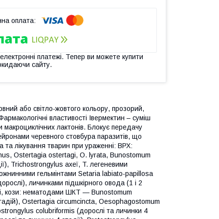
 електронні платежі. Тепер ви можете купити
окидаючи сайту.
рвний або світло-жовтого кольору, прозорий,
Фармакологічні властивості Івермектин – суміш
и макроциклічних лактонів. Блокує передачу
ейронами черевного стовбура паразитів, що
а та лікування тварин при ураженні: ВРХ:
s, Ostertagia ostertagi, О. lyrata, Bunostomum
), Trichostrongylus ахеї, T. легеневими
рожнинними гельмінтами Setaria labiato-papillosa
(дорослі), личинками підшкірного овода (1 і 2
вівці, кози: нематодами ШКТ — Bunostomum
тадій), Ostertagia circumcincta, Oesophagostomum
strongylus colubriformis (дорослі та личинки 4