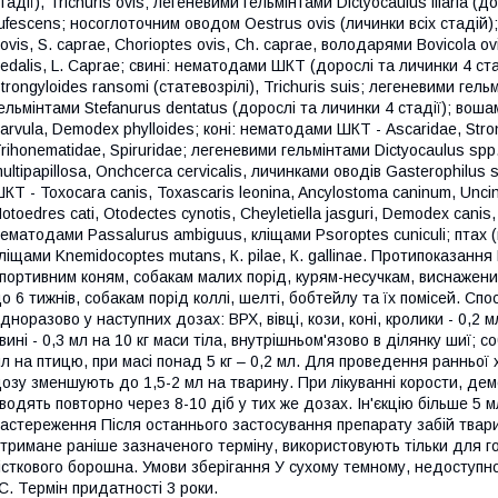
тадії), Trichuris ovis; легеневими гельмінтами Dictyocaulus filariа (д
ufescens; носоглоточним оводом Oestrus ovis (личинки всіх стадій)
ovis, S. caprae, Chorioptes ovis, Ch. caprae, володарями Bovicola ovi
edalis, L. Caprae; свині: нематодами ШКТ (дорослі та личинки 4 с
trongyloides ransomi (статевозрілі), Trichuris suis; легеневими гел
ельмінтами Stefanurus dentatus (дорослі та личинки 4 стадії); воша
arvula, Demodex phylloides; коні: нематодами ШКТ - Ascaridae, Stron
rihonematidae, Spiruridae; легеневими гельмінтами Dictyocaulus spp
ultipapillosa, Onchcerca cervicalis, личинками оводів Gasterophilus
КТ - Toxocara canis, Toxascaris leonina, Ancylostoma caninum, Unci
otoedres cati, Otodectes cynotis, Cheyletiella jasguri, Demodex cani
ематодами Passalurus ambiguus, кліщами Psoroptes cuniculi; птах (к
ліщами Knemidocoptes mutаns, К. pilae, К. gallinae. Протипоказання
портивним коням, собакам малих порід, курям-несучкам, виснажен
о 6 тижнів, собакам порід коллі, шелті, бобтейлу та їх помісей. С
дноразово у наступних дозах: ВРХ, вівці, кози, коні, кролики - 0,2 м
вині - 0,3 мл на 10 кг маси тіла, внутрішньом'язово в ділянку шиї; со
л на птицю, при масі понад 5 кг – 0,2 мл. Для проведення ранньої 
озу зменшують до 1,5-2 мл на тварину. При лікуванні корости, дем
водять повторно через 8-10 діб у тих же дозах. Ін'єкцію більше 5 мл
астереження Після останнього застосування препарату забій твари
тримане раніше зазначеного терміну, використовують тільки для го
істкового борошна. Умови зберігання У сухому темному, недоступно
С. Термін придатності 3 роки.