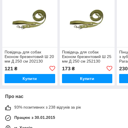
Повідець для собак
Повідець для собак
Пінц
Економ брезентовий Ш 20
Економ брезентовий Ш 25
з зу
мм Д 250 см 202130
мм Д 250 см 252130
Para
зелений Franty
зелений Franty
121
173
230
₴
₴
Купити
Купити
Про нас
93% позитивних з 238 відгуків за рік
Працює з 30.01.2015
м. Харків