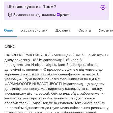
Що таке купити з Пром?
Замовлення під захистом
Опис
Характеристики
Доставка
Оплата
Умови п
Опис
СКЛАД І ФОРМА ВИПУСКУ Інсектицидний засіб, що містить як
діючу речовину 10% імідаклоприд: 1-(6-хлор-3-
пиредилметил)-N-нітро-імідазолідин-2 (або деніамін) та
допоміжні компоненти. Є прозорою рідиною від жовтого до
коричневого кольору зі слабким специфічним запахом. В
упаковці 4 штуки поліетиленових тюбик-піпетки по 0,4 мл.
ФАРМАКОЛОГІЧНІ ВЛАСТИВОСТІ Імідаклорид, що входить
до складу препарату, має виражену системну та контактну
інсектицидну дію на вошей, бліх та власоїдів, забезпечуючи
загибель комах протягом 4-х тижнів після одноразової
обробки тварин. Адвантейдж за ступенем токсичного впливу
на організм відноситься до групи малонебезпечних речовин, у
рекомендованих дозах не чинить шкірноподразнюючої,