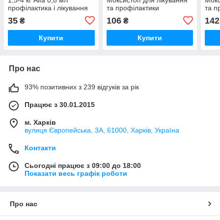
профілактика і лікування
та профілактики
та п
при ураженні
гельмінтозів 0,4 мл №1
гель
35
106
142
₴
₴
ектопаразитами №1
ProVET
Pro
Vitomax
Купити
Купити
Про нас
93% позитивних з 239 відгуків за рік
Працює з 30.01.2015
м. Харків
вулиця Європейська, 3А, 61000, Харків, Україна
Контакти
Сьогодні працює з 09:00 до 18:00
Показати весь графік роботи
Про нас