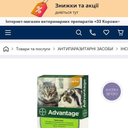
Інтернет-магазин ветеринарних препаратів «33 Корови»
Товари та послуги
АНТИПАРАЗИТАРНІ ЗАСОБИ
ІН
КНОПКА
ЗВ'ЯЗКУ