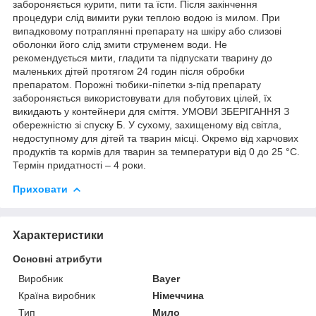
забороняється курити, пити та їсти. Після закінчення
процедури слід вимити руки теплою водою із милом. При
випадковому потраплянні препарату на шкіру або слизові
оболонки його слід змити струменем води. Не
рекомендується мити, гладити та підпускати тварину до
маленьких дітей протягом 24 годин після обробки
препаратом. Порожні тюбики-піпетки з-під препарату
забороняється використовувати для побутових цілей, їх
викидають у контейнери для сміття. УМОВИ ЗБЕРІГАННЯ З
обережністю зі спуску Б. У сухому, захищеному від світла,
недоступному для дітей та тварин місці. Окремо від харчових
продуктів та кормів для тварин за температури від 0 до 25 °С.
Термін придатності – 4 роки.
Приховати
Характеристики
Основні атрибути
Виробник
Bayer
Країна виробник
Німеччина
Тип
Мило