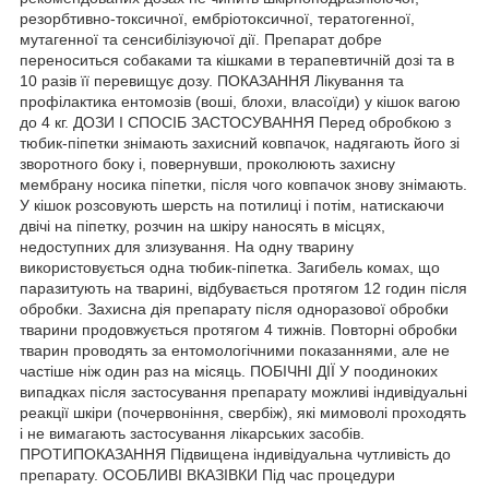
резорбтивно-токсичної, ембріотоксичної, тератогенної,
мутагенної та сенсибілізуючої дії. Препарат добре
переноситься собаками та кішками в терапевтичній дозі та в
10 разів її перевищує дозу. ПОКАЗАННЯ Лікування та
профілактика ентомозів (воші, блохи, власоїди) у кішок вагою
до 4 кг. ДОЗИ І СПОСІБ ЗАСТОСУВАННЯ Перед обробкою з
тюбик-піпетки знімають захисний ковпачок, надягають його зі
зворотного боку і, повернувши, проколюють захисну
мембрану носика піпетки, після чого ковпачок знову знімають.
У кішок розсовують шерсть на потилиці і потім, натискаючи
двічі на піпетку, розчин на шкіру наносять в місцях,
недоступних для злизування. На одну тварину
використовується одна тюбик-піпетка. Загибель комах, що
паразитують на тварині, відбувається протягом 12 годин після
обробки. Захисна дія препарату після одноразової обробки
тварини продовжується протягом 4 тижнів. Повторні обробки
тварин проводять за ентомологічними показаннями, але не
частіше ніж один раз на місяць. ПОБІЧНІ ДІЇ У поодиноких
випадках після застосування препарату можливі індивідуальні
реакції шкіри (почервоніння, свербіж), які мимоволі проходять
і не вимагають застосування лікарських засобів.
ПРОТИПОКАЗАННЯ Підвищена індивідуальна чутливість до
препарату. ОСОБЛИВІ ВКАЗІВКИ Під час процедури