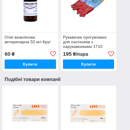
Олія вазелінова
Рукавички прогумовані
ветеринарна 50 мл Круг
для пасічників з
нарукавниками 1710
АВВ-100
60
195
₴
₴/пара
Купити
Купити
Подібні товари компанії