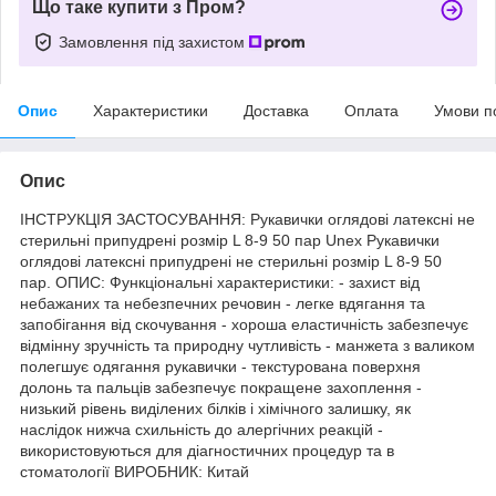
Що таке купити з Пром?
Замовлення під захистом
Опис
Характеристики
Доставка
Оплата
Умови п
Опис
ІНСТРУКЦІЯ ЗАСТОСУВАННЯ: Рукавички оглядові латексні не
стерильні припудрені розмір L 8-9 50 пар Unex Рукавички
оглядові латексні припудрені не стерильні розмір L 8-9 50
пар. ОПИС: Функціональні характеристики: - захист від
небажаних та небезпечних речовин - легке вдягання та
запобігання від скочування - хороша еластичність забезпечує
відмінну зручність та природну чутливість - манжета з валиком
полегшує одягання рукавички - текстурована поверхня
долонь та пальців забезпечує покращене захоплення -
низький рівень виділених білків і хімічного залишку, як
наслідок нижча схильність до алергічних реакцій -
використовуються для діагностичних процедур та в
стоматології ВИРОБНИК: Китай