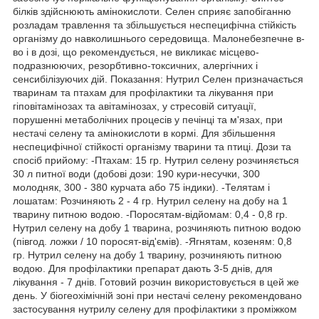
білків здійснюють амінокислоти. Селен сприяє запобіганню
розладам травлення та збільшується неспецифічна стійкість
організму до навколишнього середовища. Малонебезпечне в-
во і в дозі, що рекомендується, не викликає місцево-
подразнюючих, резорбтивно-токсичних, алергічних і
сенсибілізуючих дій. Показання: Нутрил Селен призначається
тваринам та птахам для профілактики та лікування при
гіповітамінозах та авітамінозах, у стресовій ситуації,
порушенні метаболічних процесів у печінці та м'язах, при
нестачі селену та амінокислоти в кормі. Для збільшення
неспецифічної стійкості організму тварини та птиці. Дози та
спосіб прийому: -Птахам: 15 гр. Нутрил селену розчиняється
30 л питної води (добові дози: 190 кури-несучки, 300
молодняк, 300 - 380 курчата або 75 індики). -Телятам і
лошатам: Розчиняють 2 - 4 гр. Нутрил селену на добу на 1
тварину питною водою. -Поросятам-відйомам: 0,4 - 0,8 гр.
Нутрил селену на добу 1 тварина, розчиняють питною водою
(півгод. ложки / 10 поросят-від'ємів). -Ягнятам, козеням: 0,8
гр. Нутрил селену на добу 1 тварину, розчиняють питною
водою. Для профілактики препарат дають 3-5 днів, для
лікування - 7 днів. Готовий розчин використовується в цей же
день. У біогеохімічній зоні при нестачі селену рекомендовано
застосування нутрилу селену для профілактики з проміжком