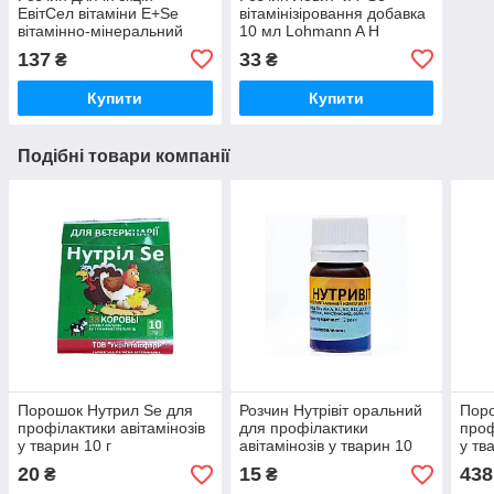
ЕвітСел вітаміни Е+Se
вітамінізіровання добавка
вітамінно-мінеральний
10 мл Lohmann A H
комплекс 100 мл
137
33
₴
₴
Бровафарма
Купити
Купити
Подібні товари компанії
Порошок Нутрил Se для
Розчин Нутрівіт оральний
Поро
профілактики авітамінозів
для профілактики
проф
у тварин 10 г
авітамінозів у тварин 10
у тв
мл
20
15
438
₴
₴