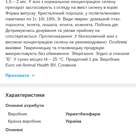
1,5 – 2 міс. У зоні з нормальною концентрацією селену
препарат застосовують з огляду на вміст селену в кормі.
Форма випуску: Кристалічний порошок, у поліетиленових
пакетиках по 1г, 10г, 100г, 3г. Види тварин: домашній птах,
поросята, телята, лошата, ягнята, козенята. Побічна дія:
Дотримуючись дозування та умови прийому не
спостерігається. Протипоказання: У біогеохімічній зоні з
високою концентрацією селену не рекомендовано. Особливі
вказівки: Тваринницьку та птахівницьку продукцію
використовують без обмеження. Зберігання: Згідно зі списком
"Б". У сухих місцях t4 – 25 °С. Придатний 1 рік. Виробник:
Euro vet Animal Health BV, Словенія.
Приховати
Характеристики
Основні атрибути
Виробник
Укрветбиофарм
Країна виробник
Україна
Основні