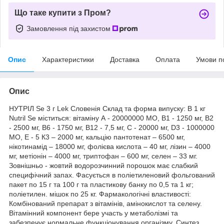
Що таке купити з Пром?
Замовлення під захистом
Опис
Характеристики
Доставка
Оплата
Умови п
Опис
НУТРІЛ Se 3 г Lek Словенія Склад та форма випуску: В 1 кг
Nutril Se міститься: вітаміну А - 20000000 МО, В1 - 1250 мг, В2
- 2500 мг, В6 - 1750 мг, В12 - 7,5 мг, C - 20000 мг, D3 - 1000000
МО, Е - 5 К3 – 2000 мг, кальцію пантотенат – 6500 мг,
нікотинамід – 18000 мг, фолієва кислота – 40 мг, лізин – 4000
мг, метіонін – 4000 мг, триптофан – 600 мг, селен – 33 мг.
Зовнішньо - жовтий водорозчинний порошок має слабкий
специфічний запах. Фасується в поліетиленовий фольгований
пакет по 15 г та 100 г та пластикову банку по 0,5 та 1 кг;
поліетилен. мішок по 25 кг. Фармакологічні властивості:
Комбінований препарат з вітамінів, амінокислот та селену.
Вітамінний компонент бере участь у метаболізмі та
забезпечує нормальне функціонування організму. Синтез