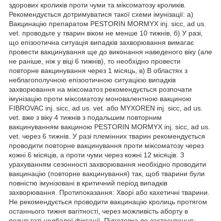
здорових кроликів проти чуми та міксоматозу кроликів.
Рекомендується дотримуватися такої схеми імунізації: а)
Вакцинацію препаратом PESTORIN MORMYX inj. sicс, ad us.
vet. проводьте у тварин віком не менше 10 тижнів, б) У разі,
що епізоотична ситуація випадків захворювання вимагає
провести вакцинування ще до виконання наведеного віку (але
не раніше, ніж у віці 6 тижнів), то необхідно провести
повторне вакцинування через 1 місяць, в) В областях з
неблагополучною епізоотичною ситуацією випадків
захворювання на міксоматоз рекомендується розпочати
імунізацію проти міксоматозу моновалентною вакциною
FIBROVAC inj. sicс, ad us. vet. або MYXOREN inj. sicс, ad us.
vet. вже з віку 4 тижнів з подальшим повторним
вакцинуванням вакциною PESTORIN MORMYX inj. sісс, ad us.
vet. через 6 тижнів. У разі племінних тварин рекомендується
проводити повторне вакцинування проти міксоматозу через
кожні 6 місяців, а проти чуми через кожні 12 місяців. З
урахуванням сезонності захворювання необхідно проводити
вакцинацію (повторне вакцинування) так, щоб тварини були
повністю імунізовані в критичний період випадків
захворювання. Протипоказання: Хворі або кахетичні тварини.
Не рекомендується проводити вакцинацію кролиць протягом
останнього тижня вагітності, через можливість аборту в
результаті недбалої фіксації. Підготовка до застосування: