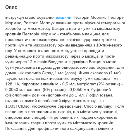
Опис
інструкція із застосування
вакцини
Песторін Мормікс Песторін
Мормікс, Pestorin Mormyx вакцина проти вірусної геморагічної
хвороби та міксоматозу Вакцина проти чуми та міксоматозу
кроликів Песторін Мормікс - комбінована вакцина для
профілактичного вакцинування клінічно здорових кроликів
проти чуми та міксоматозу одним введенням з 10-тижневого
віку. У домашніх тварин рекомендується проводити
ревакцинацію проти міксоматозу через 6 місяців, а проти
чуми через 12 місяців Введення: підшкірно Вакцина може
бути упакована і в дозах для одноразового застосування, для
домашніх кроликів Склад 1 мл (доза): Жива складова (1 мл)
-суспензія органів інактивованого вірусу чуми кроликів - мін.
128 НА, гідроокис алюмінію - 0,5 мл, метріолат (2% розчин) -
0,0050 мл, сапонін (5% розчин) - 0,0050 мл, буферний
фізіологічний розчин -доповнити до 1 мл. Ліофілізована
складова: живий ослаблений вірус міксоматозу - хв.
1O33TCIDso, ліофілізуюче середовище. Спосіб впливу: Після
введення в тіло тварини антигенів, що містяться у вакцині,
створюються специфічні речовини, які надалі охороняють
імунізованих тварин проти чуми та міксоматозу кроликів.
Показання: Для профілактичного вакцинування клінічно