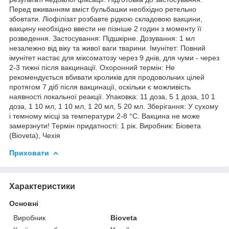
Перед вживанням вміст бульбашки необхідно ретельно
збовтати. Ліофілізат розбавте рідкою складовою вакцини,
вакцину необхідно ввести не пізніше 2 годин з моменту її
розведення. Застосування: Підшкірне. Дозування: 1 мл
незалежно від віку та живої ваги тварини. Імунітет: Повний
імунітет настає для міксоматозу через 9 днів, для чуми - через
2-3 тижні після вакцинації. Охоронний термін: Не
рекомендується вбивати кроликів для продовольчих цілей
протягом 7 діб після вакцинації, оскільки є можливість
наявності локальної реакції. Упаковка: 11 доза, 5 1 доза, 10 1
доза, 1 10 мл, 1 10 мл, 1 20 мл, 5 20 мл. Зберігання: У сухому
і темному місці за температури 2-8 °С. Вакцина не може
замерзнути! Термін придатності: 1 рік. Виробник: Біовета
(Bioveta), Чехія
Приховати
Характеристики
Основні
Виробник
Bioveta