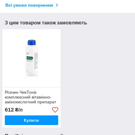
Всі умови повернення
З цим товаром також замовляють
Розчин ЧикТонік
комплексний вітамінно-
амінокислотний препарат
для тварин 1 л Livisto
612
₴/л
Купити