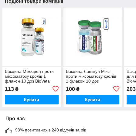
Подібні товари компанії
Вакцина Міксорен проти
Вакцина Лапімун Мікс
Вак
міксоматозу кролів 1
проти міксоматозу кролів
для 
флакон 10 доз BioVeta
1 флакон 10 доз
BioV
BioTestLab
113
100
203
₴
₴
Купити
Купити
Про нас
93% позитивних з 240 відгуків за рік