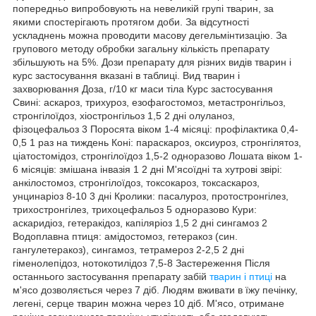
попередньо випробовують на невеликій групі тварин, за
якими спостерігають протягом доби. За відсутності
ускладнень можна проводити масову дегельмінтизацію. За
групового методу обробки загальну кількість препарату
збільшують на 5%. Дози препарату для різних видів тварин і
курс застосування вказані в таблиці. Вид тварин і
захворювання Доза, г/10 кг маси тіла Курс застосування
Свині: аскароз, трихуроз, езофагостомоз, метастронгільоз,
стронгілоїдоз, хіостронгільоз 1,5 2 дні олуланоз,
фізоцефальоз 3 Поросята віком 1-4 місяці: профілактика 0,4-
0,5 1 раз на тиждень Коні: параскароз, оксиуроз, стронгілятоз,
ціатостомідоз, стронгілоїдоз 1,5-2 одноразово Лошата віком 1-
6 місяців: змішана інвазія 1 2 дні М'ясоїдні та хутрові звірі:
анкілостомоз, стронгілоїдоз, токсокароз, токсаскароз,
унцинаріоз 8-10 3 дні Кролики: пасалуроз, протостронгілез,
трихостронгілез, трихоцефальоз 5 одноразово Кури:
аскаридіоз, гетеракідоз, капіляріоз 1,5 2 дні сингамоз 2
Водоплавна птиця: амідостомоз, гетеракоз (син.
гангулетеракоз), сингамоз, тетрамероз 2-2,5 2 дні
гіменолепідоз, нотокотилідоз 7,5-8 Застереження Після
останнього застосування препарату забій
тварин і птиці
на
м'ясо дозволяється через 7 діб. Людям вживати в їжу печінку,
легені, серце тварин можна через 10 діб. М'ясо, отримане