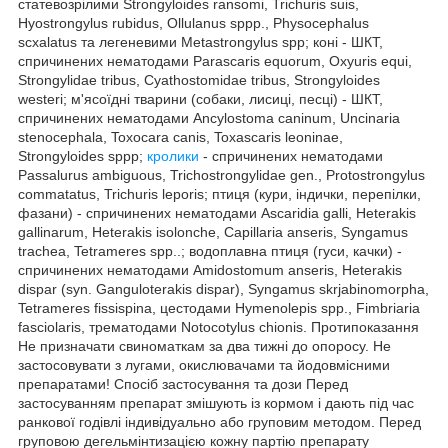
статевозрілими Strongyloides ransomi, Trichuris suis,
Hyostrongylus rubidus, Ollulanus spрр., Physocephalus
scxalatus та легеневими Metastrongylus spp; коні - ШКТ,
спричинених нематодами Parascaris equorum, Oxyuris equi,
Strongylidae tribus, Cyathostomidae tribus, Strongyloides
westeri; м'ясоїдні тварини (собаки, лисиці, песці) - ШКТ,
спричинених нематодами Ancylostoma caninum, Uncinaria
stenocephala, Toxocara canis, Toxascaris leoninae,
Strongyloides spрр;
кролики
- спричинених нематодами
Passalurus ambiguous, Trichostrongylidae gen., Protostrongylus
commatatus, Trichuris leporis; птиця (кури, індички, перепілки,
фазани) - спричинених нематодами Ascaridia galli, Heterakis
gallinarum, Heterakis isolonche, Capillaria anseris, Syngamus
trachea, Tetrameres spp..; водоплавна птиця (гуси, качки) -
спричинених нематодами Amidostomum anseris, Heterakis
dispar (syn. Ganguloterakis dispar), Syngamus skrjabinomorpha,
Tetrameres fissispina, цестодами Hymenolepis spp., Fimbriaria
fasciolaris, трематодами Notocotylus chionis. Протипоказання
Не призначати свиноматкам за два тижні до опоросу. Не
застосовувати з лугами, окислювачами та йодовмісними
препаратами! Спосіб застосування та дози Перед
застосуванням препарат змішують із кормом і дають під час
ранкової годівлі індивідуально або груповим методом. Перед
груповою дегельмінтизацією кожну партію препарату