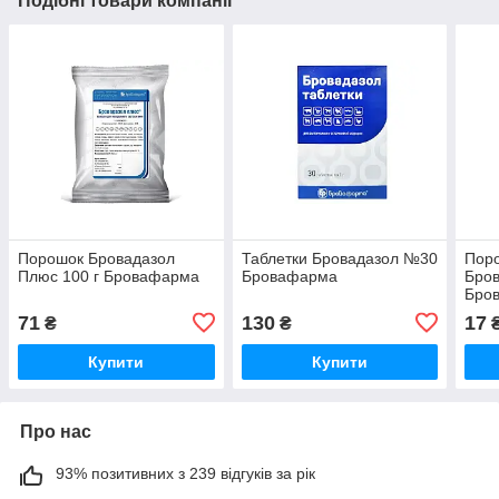
Подібні товари компанії
Порошок Бровадазол
Таблетки Бровадазол №30
Поро
Плюс 100 г Бровафарма
Бровафарма
Бров
Бро
71
130
17
₴
₴
Купити
Купити
Про нас
93% позитивних з 239 відгуків за рік