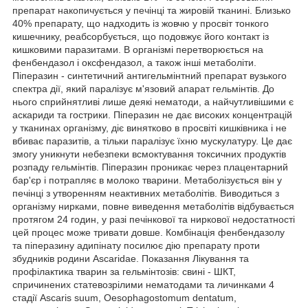
препарат накопичується у печінці та жировій тканині. Близько
40% препарату, що надходить із жовчю у просвіт тонкого
кишечнику, реабсорбується, що подовжує його контакт із
кишковими паразитами. В організмі перетворюється на
фенбендазол і оксфендазол, а також інші метаболіти.
Піперазин - синтетичний антигельмінтний препарат вузького
спектра дії, який паралізує м'язовий апарат гельмінтів. До
нього сприйнятливі лише деякі нематоди, а найчутливішими є
аскариди та гострики. Піперазин не дає високих концентрацій
у тканинах організму, діє винятково в просвіті кишківника і не
вбиває паразитів, а тільки паралізує їхню мускулатуру. Це дає
змогу уникнути небезпеки всмоктування токсичних продуктів
розпаду гельмінтів. Піперазин проникає через плацентарний
бар'єр і потрапляє в молоко тварини. Метаболізується він у
печінці з утворенням неактивних метаболітів. Виводиться з
організму нирками, повне виведення метаболітів відбувається
протягом 24 годин, у разі печінкової та ниркової недостатності
цей процес може тривати довше. Комбінація фенбендазолу
та піперазину адипінату посилює дію препарату проти
збудників родини Ascaridae. Показання Лікування та
профілактика тварин за гельмінтозів: свині - ШКТ,
спричинених статевозрілими нематодами та личинками 4
стадії Ascaris suum, Oesophagostomum dentatum,