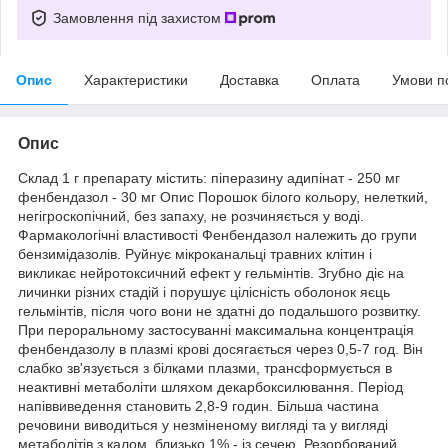
Замовлення під захистом
Опис
Характеристики
Доставка
Оплата
Умови п
Опис
Склад 1 г препарату містить: піперазину адипінат - 250 мг
фенбендазол - 30 мг Опис Порошок білого кольору, нелеткий,
негігроскопічний, без запаху, не розчиняється у воді.
Фармакологічні властивості Фенбендазол належить до групи
бензимідазолів. Руйнує мікроканальці травних клітин і
викликає нейротоксичний ефект у гельмінтів. Згубно діє на
личинки різних стадій і порушує цілісність оболонок яєць
гельмінтів, після чого вони не здатні до подальшого розвитку.
При пероральному застосуванні максимальна концентрація
фенбендазолу в плазмі крові досягається через 0,5-7 год. Він
слабко зв'язується з білками плазми, трансформується в
неактивні метаболіти шляхом декарбоксилювання. Період
напіввиведення становить 2,8-9 годин. Більша частина
речовини виводиться у незміненому вигляді та у вигляді
метаболітів з калом, близько 1% - із сечею. Резорбований