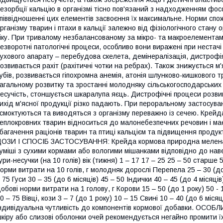
езорбції кальцію в організмі тісно пов'язаний з надходженням фос
піввідношенні цих елементів засвоєння їх максимальне. Норми спо
рганізму тварин і птахи в кальції залежно від фізіологічного стану о
іку. При тривалому незбалансованому за мікро- та макроелементами
езворотні патологічні процеси, особливо вони виражені при нестачі 
ухового апарату – перебудова скелета, демінералізація, дистрофі
озвивається рахіт (рахітичні чотки на ребрах). Також знижується м
убів, розвивається гіпохромна анемія, атонія шлунково-кишкового 
агальному розвитку та зростанні молодняку сільськогосподарських 
есучість, стоншується шкаралупа яєць. Дистрофічні процеси розвив
ихід м'ясної продукції різко падають. При пероральному застосув
смоктуються та виводяться з організму переважно із сечею. Крейд
еплокровних тварин відноситься до малонебезпечних речовин і ма
багачення раціонів тварин та птиці кальцієм та підвищення продук
ОЗИ І СПОСІБ ЗАСТОСУВАННЯ: Крейда кормова природна мелен
уміші з сухими кормами або вологими мішанками відповідно до нав
ури-несучки (на 10 голів) вік (тижня) 1 – 17 17 – 25 25 – 50 старше
орми витрати на 10 голів, г молодняк дорослі Перепела 25 – 30 (до 
 75 Гуси 30 – 35 (до 6 місяців) 45 – 50 Індички 40 – 45 (до 4 місяців
обові норми витрати на 1 голову, г Корови 15 – 50 (до 1 року) 50 - 10
0 – 75 Вівці, кози 3 – 7 (до 1 року) 10 – 15 Свині 10 – 40 (до 6 
ндивідуальна чутливість до компонентів кормової добавки. ОСОБЛ
кіру або слизові оболонки очей рекомендується негайно промити їх