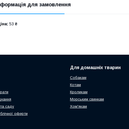
нформація для замовлення
іна:
53 ₴
Для домашніх тварин
Собакам
Котам
арати
Кроликам
днання
Морським свинкам
та саду
Хом'якам
ублічної оферти