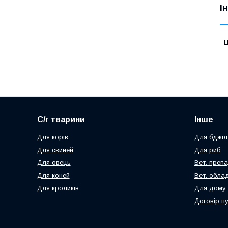
І
Ц
С/г тварини
Інше
Для корів
Для бджіл
Для свиней
Для риб
Для овець
Вет. преп
Для коней
Вет. обла
Для кроликів
Для дому 
Договір п