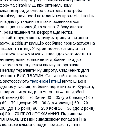
фору та вітаміну Д, при оптимальному
живання крейди суворо орієнтовані потреба
рганізму, наявності патологічних процесів, і навіть
 годівлі у тварин та птахів розвиваються
кальцію, вітаміну Д та заліза. З боку опорно-
я, розм'якшення та деформація кістки,
'язовий тонус, у молодняку затримується зміна
тракту. Дефіцит кальцію особливо позначається на
тварин та птиці. У курей-несучок знижується
аються також у м'язах, внаслідок чого якість та
анні мінеральні компоненти добавки швидко
а кормова за ступенем впливу на організм
є велику терапевтичну широту. Свідчення: Для
тивності. ВИД ТВАРИН: С/г та свійські тварини.
а застосовують
тваринам і птиці
внутрішньо в
едених у таблиці добових норм витрати: Курчата,
 50 норма витрати, р 30 50 80 90 – 100 добові
6 тижнів) 60 – 70 Качки 30 – 35 (до 6 місяців) 65
) 60 – 70 Цісарки 25 – 30 (до 4 місяців) 60 – 70
0 (до 1,5 років) 80 - 250 Коні 10 – 30 (до 2 років)
місяців) 50 – 70 ПРОТИПОКАЗАННЯ: Підвищена
ИВІ ВКАЗІВКИ: При випадковому попаданні на
 великою кількістю води, при заковтуванні