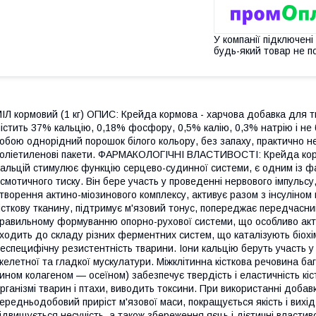
У компанії підключені
будь-який товар не п
ІЛ кормовий (1 кг) ОПИС: Крейда кормова - харчова добавка для
істить 37% кальцію, 0,18% фосфору, 0,5% калію, 0,3% натрію і не
обою однорідний порошок білого кольору, без запаху, практично не
оліетиленові пакети. ФАРМАКОЛОГІЧНІ ВЛАСТИВОСТІ: Крейда корм
альцій стимулює функцію серцево-судинної системи, є одним із фак
смотичного тиску. Він бере участь у проведенні нервового імпульсу, 
творення актино-міозинового комплексу, активує разом з інсуліном
істкову тканину, підтримує м'язовий тонус, попереджає передчасни
равильному формуванню опорно-рухової системи, що особливо акту
ходить до складу різних ферментних систем, що каталізують біохімічн
еспецифічну резистентність тварини. Іони кальцію беруть участь у 
келетної та гладкої мускулатури. Міжклітинна кісткова речовина баг
ином колагеном — осеїном) забезпечує твердість і еластичність кіс
рганізмі тварин і птахи, виводить токсини. При використанні доба
ередньодобовий приріст м'язової маси, покращується якість і вихід 
ідвищується несучість, а також збереження яєць і дієтичні властив