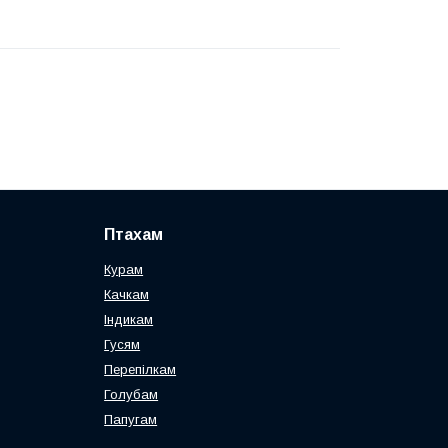
Птахам
Курам
Качкам
Індикам
Гусям
Перепілкам
Голубам
Папугам