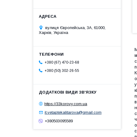
вулиця Європейська, 3А, 61000,
Харків, Україна
М
м
с
+380 (67) 470-23-68
п
+380 (50) 302-26-55
К
о
у
к
п
в
https://33korovy.com.ua
н
it.vetaptekalitarova@gmail.com
с
ч
+380503095589
о
с
п