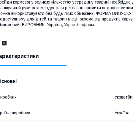
рейди кормової у великих кількостях усередину тварині необхідно д
аніпуляцій руки рекомендується ретельно промити водою із милом.
ожна використовувати без будь-яких обмежень. ФОРМА ВИПУСКУ
едоступному для дітей та тварин місці, окремо від продуктів харчу
бмежений. ВИРОБНИК: Україна, Укрветбіофарм.
арактеристики
Основні
иробник
Укрветб
раїна виробник
Україна