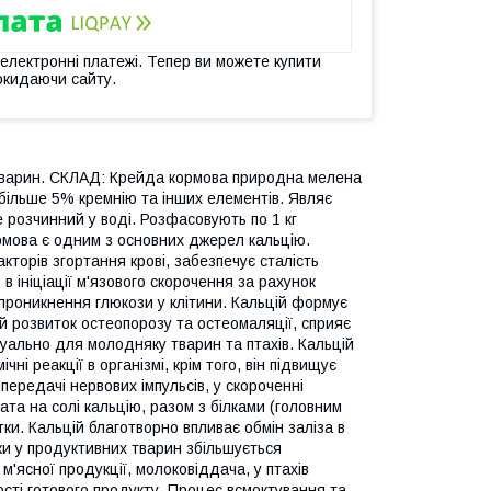
 електронні платежі. Тепер ви можете купити
окидаючи сайту.
 тварин. СКЛАД: Крейда кормова природна мелена
 більше 5% кремнію та інших елементів. Являє
 розчинний у воді. Розфасовують по 1 кг
ова є одним з основних джерел кальцію.
торів згортання крові, забезпечує сталість
в ініціації м'язового скорочення за рахунок
 проникнення глюкози у клітини. Кальцій формує
й розвиток остеопорозу та остеомаляції, сприяє
ально для молодняку тварин та птахів. Кальцій
і реакції в організмі, крім того, він підвищує
передачі нервових імпульсів, у скороченні
ата на солі кальцію, разом з білками (головним
тки. Кальцій благотворно впливає обмін заліза в
вки у продуктивних тварин збільшується
м'ясної продукції, молоковіддача, у птахів
ості готового продукту. Процес всмоктування та