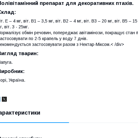
Полівітамінний препарат для декоративних птахів.
Склад:
іт. Е – 4 мг, віт. В1 – 3,5 мг, віт. В2 – 4 мг, віт. В3 – 20 мг, віт. В5 – 1
г, віт. З - 25мг.
ормалізує обмін речовин, попереджає авітамінози, покращує стан пе
астосовувати
по 2-5 крапель у воду 7 днів.
екомендується застосовувати разом з Нектар-Міксом.< /div>
Вигляд тварин:
апуга.
Виробник:
орі, Україна.
арактеристики