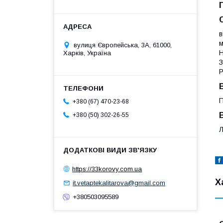
в
м
вулиця Європейська, 3А, 61000,
Н
Харків, Україна
З
Р
П
+380 (67) 470-23-68
+380 (50) 302-26-55
Л
https://33korovy.com.ua
Х
it.vetaptekalitarova@gmail.com
+380503095589