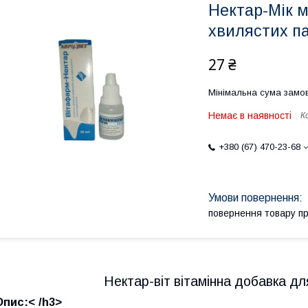
Нектар-Мік 
хвилястих па
27 ₴
Мінімальна сума замов
Немає в наявності
К
+380 (67) 470-23-68
повернення товару п
Нектар-віт вітамінна добавка для
Опис:< /h3>