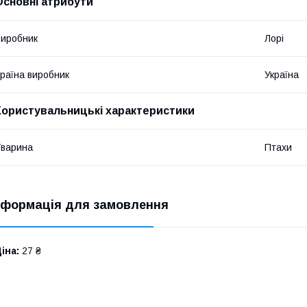
Основні атрибути
иробник
Лорі
раїна виробник
Україна
Користувальницькі характеристики
варина
Птахи
нформація для замовлення
іна:
27 ₴