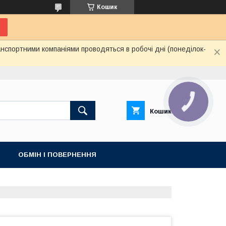
Кошик
нспортними компаніями проводяться в робочі дні (понеділок-
КНОПКА
ЗВ'ЯЗКУ
Кошик
ОБМІН І ПОВЕРНЕННЯ