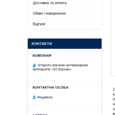
Доставка та оплата
Обмін і повернення
Відгуки
КОНТАКТИ
Інтернет-магазин ветеринарних
препаратів «33 Корови»
о
Людмила
п
н
с
к