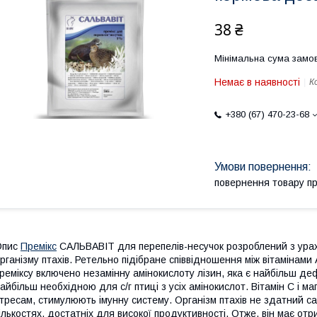
38 ₴
Мінімальна сума замов
Немає в наявності
К
+380 (67) 470-23-68
повернення товару п
Опис
Премікс
САЛЬВАВІТ для перепелів-несучок розроблений з урах
рганізму птахів. Ретельно підібране співвідношення між вітамінами 
реміксу включено незамінну амінокислоту лізин, яка є найбільш д
айбільш необхідною для с/г птиці з усіх амінокислот. Вітамін С і м
тресам, стимулюють імунну систему. Організм птахів не здатний са
ількостях, достатніх для високої продуктивності. Отже, він має отр