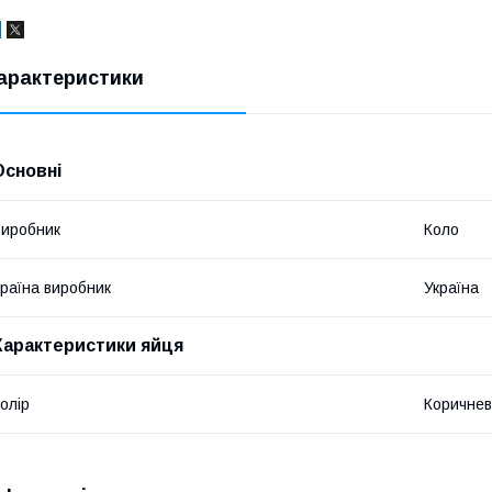
арактеристики
Основні
иробник
Коло
раїна виробник
Україна
Характеристики яйця
олір
Коричне