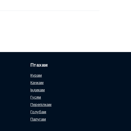
Птахам
Курам
Качкам
Індикам
Гусям
Перепілкам
Голубам
Папугам