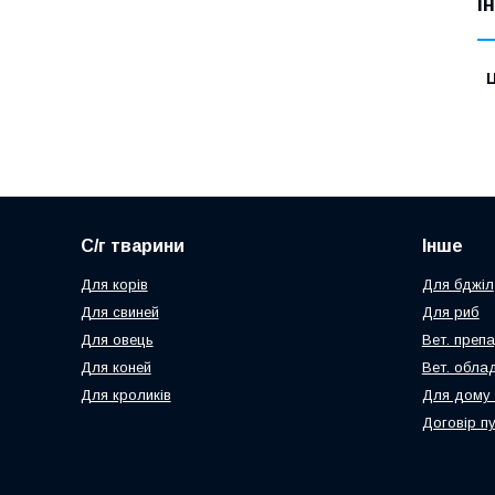
І
Ц
С/г тварини
Інше
Для корів
Для бджіл
Для свиней
Для риб
Для овець
Вет. преп
Для коней
Вет. обла
Для кроликів
Для дому 
Договір п