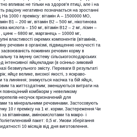
но впливає не тільки на здоров'я птиці, але і на
ість раціону негативно позначається на зростанні
На 1000 г преміксу: вітамін А – 1500000 МО,
амін В1 – 200 мг, вітамін В2 – 500 мг, нікотинова
ієва кислота – 150 мг, вітамін В12 – 2 мг, лізин –
г , цинк – 6800 мг, марганець – 10000 мг,
пні властивості окремих компонентів (вітамінів,
міну речовин в організмі, підвищенню несучості та
є засвоюваність поживних речовин корму в
нальну та імунну систему сільськогосподарських
од інтенсивної яйцекладки (в осінньо-зимовий
 разі безвигульного змісту. Переваги В результаті
ік; яйце велике, високої якості, з яскраво-
 та линяння; знижується насічка та бій яйця,
ровим та життєздатним; зменшуються витрати на
и повноцінний комбікорм у невеликому
перепелів-несучок призначений для
отами та мінеральними речовинами. Застосовують
ку 10 г преміксу на 1 кг. корми. Застереження Чи
за вітамінами, амінокислотами та макро- і
ліетиленовий пакет: 0,5 кг. Умови зберігання
ридатності 10 місяців від дня виготовлення.