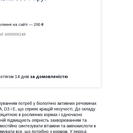
лення на сайті — 200 ₴
од:
0000006148
ротягом 14 днів
за домовленістю
уванням потреб у біологічно активних речовинах
А, D3 і Е, що сприяє кращій несучості. До складу
ефіцитною в рослинних кормах і одночасно
агній підвищують опірність захворюванням та
мостійно синтезувати вітаміни та амінокислоти в
имувати все, що потрібно з кормом. У період