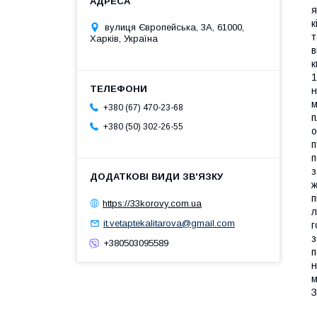
я
к
вулиця Європейська, 3А, 61000,
т
Харків, Україна
в
к
1
н
м
+380 (67) 470-23-68
п
+380 (50) 302-26-55
о
п
п
з
ж
п
https://33korovy.com.ua
л
it.vetaptekalitarova@gmail.com
г
з
+380503095589
п
н
м
З