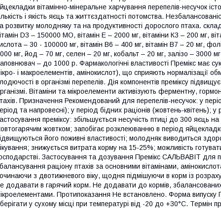
йцекладки вітамінно-мінеральне харчування перепелів-несучок істот
ількість і якість яєць та життєздатності потомства. Незбалансован
а розвитку молодняку та на продуктивності дорослого птаха. склад 
ітамін D3 – 150000 МО, вітамін Е – 2000 мг, вітаміни К3 – 200 мг, віт
ислота – 30 - 100000 мг, вітамін В6 – 400 мг, вітамін В7 – 20 мг, фол
000 мг, йод – 70 мг, селен – 20 мг, кобальт – 20 мг, залізо – 3000 м
аповнювач – до 1000 р. Фармакологічні властивості Премікс має суку
ікро- і макроелементів, амінокислот), що сприяють нормалізації об
лодючості в організмі перепелів. Дія компонентів преміксу підвищу
рганізмі. Вітаміни та мікроелементи активізують ферментну, гормо
тахів. Призначення Рекомендований для перепелів-несучок: у пері
еріод та напровесні); у період бідних раціонів (жовтень-квітень); у
астосування преміксу: збільшується несучість птиці до 300 яєць на р
овтогарячим жовтком; запобігає розклеюванню в період яйцекладки
ідвищуються його поживні властивості; молодняк виводиться здо
ікування; знижується витрата корму на 15-25%; можливість готуват
осподарстві. Застосування та дозування Премікс САЛЬВАВІТ для 
балансування раціону птахів за основними вітамінами, амінокисл
очинаючи з двотижневого віку, щодня підмішуючи в корм із розрахун
е додавати в гарячий корм. Не додавати до кормів, збалансованих 
ікроелементами. Протипоказання Не встановлено. Форма випуску По
берігати у сухому місці при температурі від -20 до +30°С. Термін п