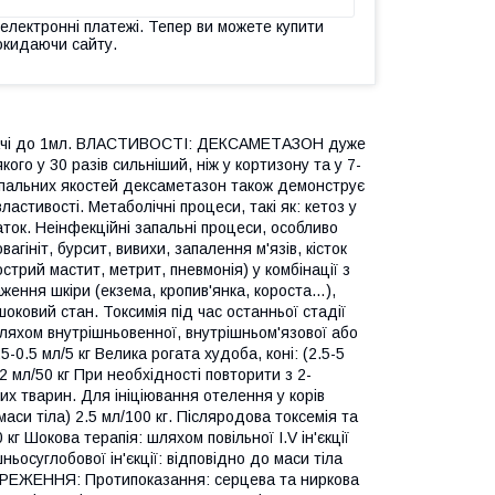
 електронні платежі. Тепер ви можете купити
окидаючи сайту.
вачі до 1мл. ВЛАСТИВОСТІ: ДЕКСАМЕТАЗОН дуже
го у 30 разів сильніший, ніж у кортизону та у 7-
запальних якостей дексаметазон також демонструє
астивості. Метаболічні процеси, такі як: кетоз у
аток. Неінфекційні запальні процеси, особливо
вагініт, бурсит, вивихи, запалення м'язів, кісток
трий мастит, метрит, пневмонія) у комбінації з
ження шкіри (екзема, кропив'янка, короста…),
шоковий стан. Токсимія під час останньої стадії
яхом внутрішньовенної, внутрішньом'язової або
.25-0.5 мл/5 кг Велика рогата худоба, коні: (2.5-5
1-2 мл/50 кг При необхідності повторити з 2-
их тварин. Для ініціювання отелення у корів
аси тіла) 2.5 мл/100 кг. Післяродова токсемія та
0 кг Шокова терапія: шляхом повільної I.V ін'єкції
ньосуглобової ін'єкції: відповідно до маси тіла
РЕЖЕННЯ: Протипоказання: серцева та ниркова