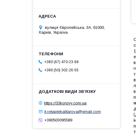
вулиця Європейська, 3А, 61000,
Харків, Україна
С
с
1
е
+380 (67) 470-23-68
в
г
+380 (50) 302-26-55
т
в
л
в
п
м
https://33korovy.com.ua
д
it.vetaptekalitarova@gmail.com
(
і
+380503095589
п
т