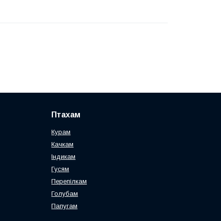
Птахам
Курам
Качкам
Індикам
Гусям
Перепілкам
Голубам
Папугам