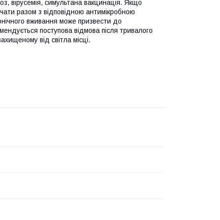
оз, вірусемія, симультана вакцинація. Якщо
ачати разом з відповідною антимікробною
хронічного вживання може призвести до
мендується поступова відмова після тривалого
ахищеному від світла місці.