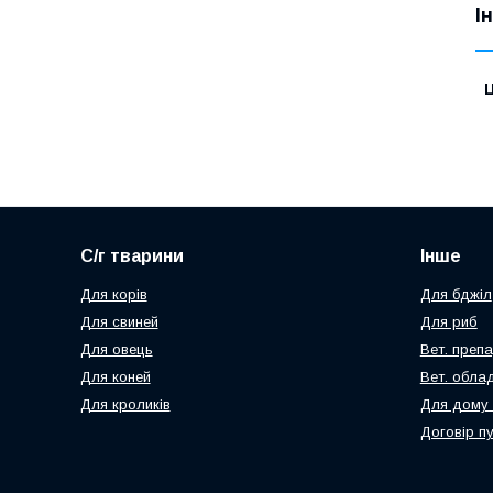
І
Ц
С/г тварини
Інше
Для корів
Для бджіл
Для свиней
Для риб
Для овець
Вет. преп
Для коней
Вет. обла
Для кроликів
Для дому 
Договір п