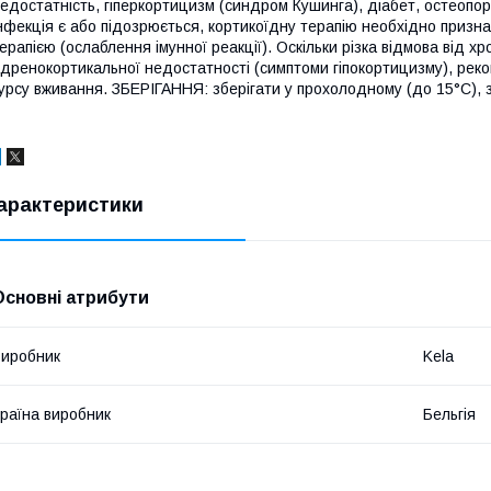
едостатність, гіперкортицизм (синдром Кушинга), діабет, остеопор
нфекція є або підозрюється, кортикоїдну терапію необхідно призн
ерапією (ослаблення імунної реакції). Оскільки різка відмова від 
дренокортикальної недостатності (симптоми гіпокортицизму), реко
урсу вживання. ЗБЕРІГАННЯ: зберігати у прохолодному (до 15°C), з
арактеристики
Основні атрибути
иробник
Kela
раїна виробник
Бельгія