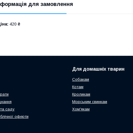
нформація для замовлення
іна:
420 ₴
Для домашніх тварин
Собакам
Котам
арати
Кроликам
днання
Морським свинкам
та саду
Хом'якам
ублічної оферти