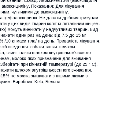
ролонгований. Склад: Амоксикел15% (амоксицилін
г амоксициліну. Показання: Для лікування
іями, чутливими до амоксициліну.
та цефалоспоринів. Не давати дрібним гризунам
ати у цих видів тварин коліт із летальним кінцем.
життю) можуть виникати у надчутливих тварин. Вид
значати один раз на день: від 7.5 до 15 мг
 /10 кг маси тіла/ на день. Тривалість лікування:
Спосіб введення: собаки, кішки: шляхом
а, свині: тільки шляхом внутрішньом'язового
ринам, молоко яких призначене для вживання
берігати при кімнатній температурі (до 25 ° С).
значати шляхом внутрішньовенного вживання.
ел15% не можна змішувати з іншими ліками в
хим. Виробник: Kela, Бельгія