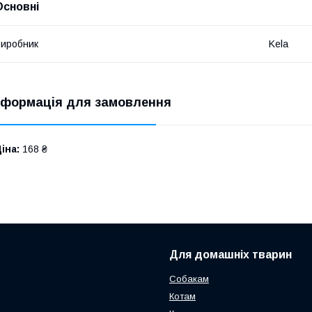
Основні
иробник
Kela
нформація для замовлення
іна:
168 ₴
Для домашніх тварин
Собакам
Котам