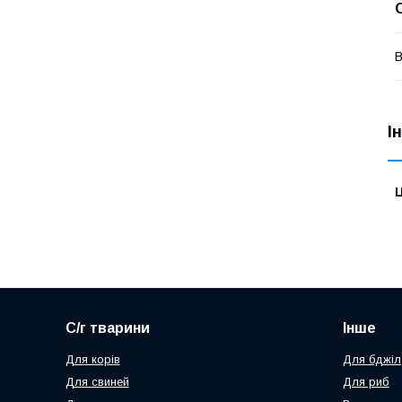
В
І
Ц
С/г тварини
Інше
Для корів
Для бджіл
Для свиней
Для риб