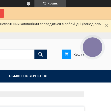
Кошик
нспортними компаніями проводяться в робочі дні (понеділок-
КНОПКА
ЗВ'ЯЗКУ
Кошик
ОБМІН І ПОВЕРНЕННЯ