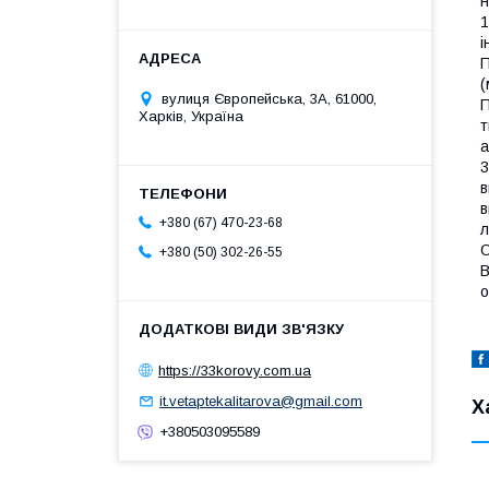
н
1
і
П
(
вулиця Європейська, 3А, 61000,
П
Харків, Україна
т
а
3
в
в
+380 (67) 470-23-68
л
О
+380 (50) 302-26-55
В
о
https://33korovy.com.ua
it.vetaptekalitarova@gmail.com
Х
+380503095589