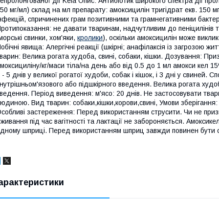
епролонгованої дії Kela Опис: Антибіотик широкого спектра дії п
50 мг/мл) склад на мл препарату: амоксицилін тригідрат екв. 150 м
нфекцій, спричинених грам позитивними та грамнегативними бактер
ротипоказання: не давати тваринам, надчутливим до пеніцилінів 
морські свинки, хом'яки,
кролики
), оскільки амоксицилін може виклик
обічні явища: Алергічні реакції (шкірні; анафілаксія із загрозою 
варин: Велика рогата худоба, свині, собаки, кішки. Дозування: При
моксициліну/кг/маси тіла/на день або від 0.5 до 1 мл амокси кел 15%
 - 5 днів у великої рогатої худоби, собак і кішок, і 3 дні у свиней. 
нутрішньом'язового або підшкірного введення. Велика рогата худоб
ведення. Період виведення: м'ясо: 20 днів. Не застосовувати тва
юдиною. Вид тварин: собаки,кішки,корови,свині, Умови зберігання: З
собливі застереження: Перед використанням струсити. Чи не при
живання під час вагітності та лактації не забороняється. Амоксик
дному шприці. Перед використанням шприц завжди повинен бути су
арактеристики