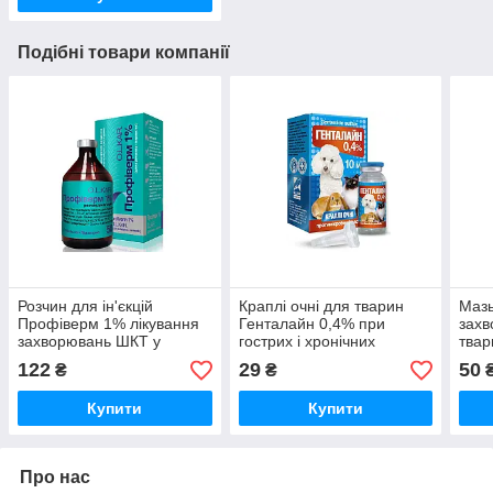
Подібні товари компанії
Розчин для ін'єкцій
Краплі очні для тварин
Мазь
Профіверм 1% лікування
Генталайн 0,4% при
захв
захворювань ШКТ у
гострих і хронічних
твар
тварин 50 мл O.L.KAR
захворюваннях очей 10
122
29
50
₴
₴
мл O.L.KAR
Купити
Купити
Про нас