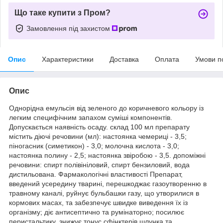
Що таке купити з Пром?
Замовлення під захистом
Опис
Характеристики
Доставка
Оплата
Умови п
Опис
Однорідна емульсія від зеленого до коричневого кольору із
легким специфічним запахом суміші компонентів.
Допускається наявність осаду. склад 100 мл препарату
містить діючі речовини (мл): настоянка чемериці - 3,5;
піногасник (симетикон) - 3,0; молочна кислота - 3,0;
настоянка полину - 2,5; настоянка звіробою - 3,5. допоміжні
речовини: спирт полівініловий, спирт бензиловий, вода
дистильована. Фармакологічні властивості Препарат,
введений усередину тварині, перешкоджає газоутворенню в
травному каналі, руйнує бульбашки газу, що утворилися в
кормових масах, та забезпечує швидке виведення їх із
організму; діє антисептично та румінаторно; посилює
перистальтику, знижує тонус сфінктерів шлунка та