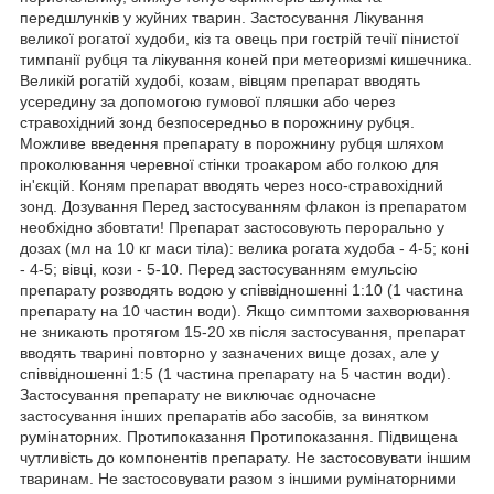
передшлунків у жуйних тварин. Застосування Лікування
великої рогатої худоби, кіз та овець при гострій течії пінистої
тимпанії рубця та лікування коней при метеоризмі кишечника.
Великій рогатій худобі, козам, вівцям препарат вводять
усередину за допомогою гумової пляшки або через
стравохідний зонд безпосередньо в порожнину рубця.
Можливе введення препарату в порожнину рубця шляхом
проколювання черевної стінки троакаром або голкою для
ін'єкцій. Коням препарат вводять через носо-стравохідний
зонд. Дозування Перед застосуванням флакон із препаратом
необхідно збовтати! Препарат застосовують перорально у
дозах (мл на 10 кг маси тіла): велика рогата худоба - 4-5; коні
- 4-5; вівці, кози - 5-10. Перед застосуванням емульсію
препарату розводять водою у співвідношенні 1:10 (1 частина
препарату на 10 частин води). Якщо симптоми захворювання
не зникають протягом 15-20 хв після застосування, препарат
вводять тварині повторно у зазначених вище дозах, але у
співвідношенні 1:5 (1 частина препарату на 5 частин води).
Застосування препарату не виключає одночасне
застосування інших препаратів або засобів, за винятком
румінаторних. Протипоказання Протипоказання. Підвищена
чутливість до компонентів препарату. Не застосовувати іншим
тваринам. Не застосовувати разом з іншими румінаторними