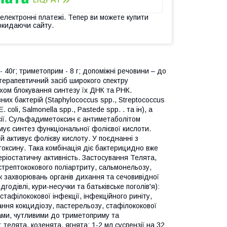
 електронні платежі. Тепер ви можете купити
окидаючи сайту.
 40г; триметоприм - 8 г; допоміжні речовини – до
отерапевтичний засіб широкого спектру
яхом блокування синтезу їх ДНК та РНК.
их бактерій (Staphylococcus spp., Streptococcus
 coli, Salmonella spp., Pastede spp. . та ін), а
тсії. Сульфадиметоксин є антиметаболітом
ьмує синтез функціональної фолієвої кислоти.
 активує фолієву кислоту. У поєднанні з
оксину. Така комбінація діє бактерицидно вже
еріостатичну активність. Застосування Телята,
ї, стрептококового поліартриту, сальмонельозу,
ож захворювань органів дихання та сечовивідної
одівлі, кури-несучки та батьківське поголів'я):
стафілококової інфекції, інфекційного риніту,
вання кокцидіозу, пастерельозу, стафілококової
мами, чутливими до триметоприму та
елята, козенята, ягнята: 1-2 мл суспензії на 32