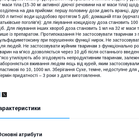
г маси тіла (15-30 мг активної діючої речовини на кг маси тіла) щ
озділена на два прийоми: першу половину дози дають вранці, другу
00 л питної води щодобово протягом 5 діб; домашній птах (курчата-
атьківське поголів'я): для лікування кокцидіозу доза становить 10
іб. Для лікування інших хвороб доза становить 1 мл на 32 кг маси 
ише із препаратом. Протипоказання Не застосовувати тваринам з
ульфадиметоксину при порушеннях функції нирок. Не застосовуват
ля людей. Не застосовувати жуйним тваринам з функціонально р
варин на м'ясо дозволяється через 10 діб після останнього введе
'ясо утилізують або згодовують непродуктивним тваринам, залежн
абороняється вживання людям яєць від курей, яким застосовували
ластикові по 10, 1000 мл. Зберігання Сухе, темне, недоступне для 
ермін придатності – 3 роки з дати виготовлення.
арактеристики
Основні атрибути