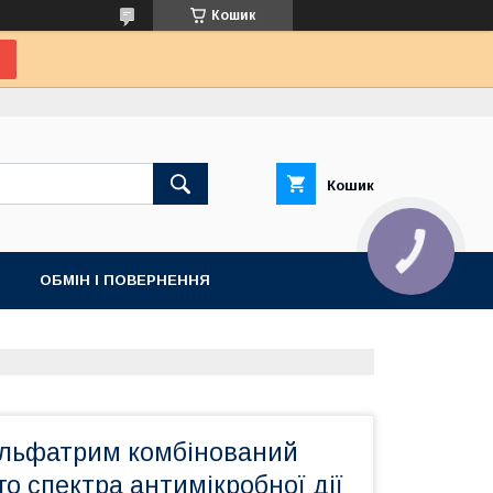
Кошик
Кошик
КНОПКА
ЗВ'ЯЗКУ
ОБМІН І ПОВЕРНЕННЯ
ульфатрим комбінований
го спектра антимікробної дії