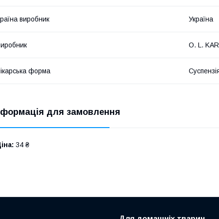
раїна виробник
Україна
иробник
O. L. KAR
ікарська форма
Суспензі
нформація для замовлення
іна:
34 ₴
Для домашніх тварин