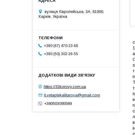
вулиця Європейська, 3А, 61000,
Харків, Україна
с
+380 (67) 470-23-68
1
а
+380 (50) 302-26-55
С
s
т
п
Т
https://33korovy.com.ua
т
п
it.vetaptekalitarova@gmail.com
к
+380503095589
п
с
л
в
і
с