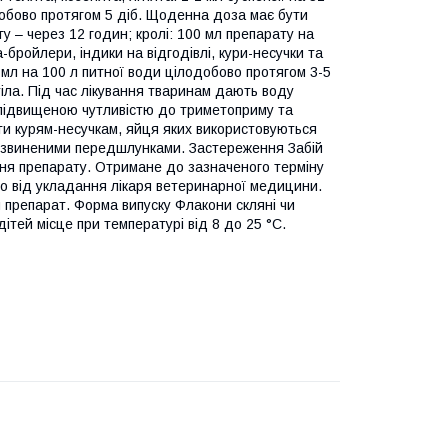
одобово протягом 5 діб. Щоденна доза має бути
 – через 12 годин; кролі: 100 мл препарату на
бройлери, індики на відгодівлі, кури-несучки та
0 мл на 100 л питної води цілодобово протягом 3-5
тіла. Під час лікування тваринам дають воду
 підвищеною чутливістю до триметоприму та
и курям-несучкам, яйця яких використовуються
озвиненими передшлунками. Застереження Забій
ння препарату. Отримане до зазначеного терміну
о від укладання лікаря ветеринарної медицини.
 препарат. Форма випуску Флакони скляні чи
дітей місце при температурі від 8 до 25 °С.