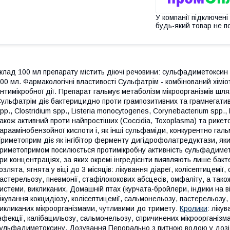
У компанії підключені
будь-який товар не п
клад 100 мл препарату містить діючі речовини: сульфадиметоксин -
00 мл. Фармакологічні властивості Сульфатрім - комбінований хімі
нтимікробної дії. Препарат гальмує метаболізм мікроорганізмів шл
ульфатрім діє бактерицидно проти грампозитивних та грамнегативн
pp., Clostridium spp., Listeria monocytogenes, Corynebacterium spp., E.
акож активний проти найпростіших (Coccidia, Toxoplasma) та рике
араамінобензойної кислоти і, як інші сульфаміди, конкурентно гал
риметоприм діє як інгібітор ферменту дигідрофолатредуктази, який
риметопримом посилюється протимікробну активність сульфадимет
ри концентраціях, за яких окремі інгредієнти виявляють лише бакт
озлята, ягнята у віці до 3 місяців: лікування діареї, колісептицемі
астерельозу, пневмонії, стафілококових абсцесів, омфаліту, а так
истеми, викликаних, Домашній птах (курчата-бройлери, індики на відг
ікування кокцидіозу, колісептицемії, сальмонельозу, пастерельозу, 
икликаних мікроорганізмами, чутливими до тримету.
Кролики
: ліку
нфекції, калібацильозу, сальмонельозу, спричинених мікроорганіз
ульфадиметоксину. Дозування Перорально з питною водою у дозі: т