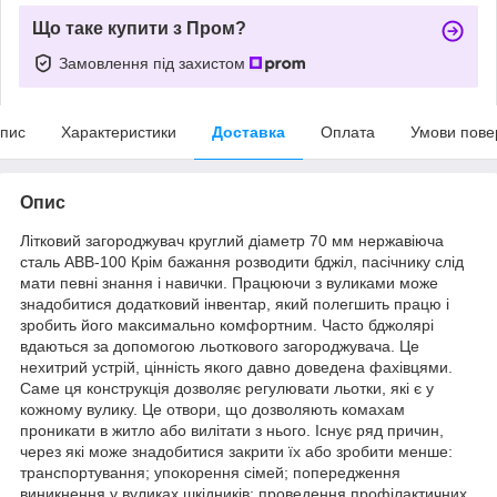
Що таке купити з Пром?
Замовлення під захистом
пис
Характеристики
Доставка
Оплата
Умови пове
Опис
Літковий загороджувач круглий діаметр 70 мм нержавіюча
сталь АВВ-100 Крім бажання розводити бджіл, пасічнику слід
мати певні знання і навички. Працюючи з вуликами може
знадобитися додатковий інвентар, який полегшить працю і
зробить його максимально комфортним. Часто бджолярі
вдаються за допомогою льоткового загороджувача. Це
нехитрий устрій, цінність якого давно доведена фахівцями.
Саме ця конструкція дозволяє регулювати льотки, які є у
кожному вулику. Це отвори, що дозволяють комахам
проникати в житло або вилітати з нього. Існує ряд причин,
через які може знадобитися закрити їх або зробити менше:
транспортування; упокорення сімей; попередження
виникнення у вуликах шкідників; проведення профілактичних