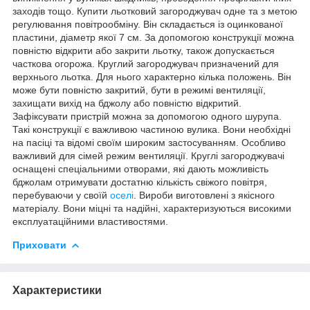
заходів тощо. Купити льотковий загороджувач одне та з метою
регулювання повітрообміну. Він складається із оцинкованої
пластини, діаметр якої 7 см. За допомогою конструкції можна
повністю відкрити або закрити льотку, також допускається
часткова огорожа. Круглий загороджувач призначений для
верхнього льотка. Для нього характерно кілька положень. Він
може бути повністю закритий, бути в режимі вентиляції,
захищати вихід на бджолу або повністю відкритий.
Зафіксувати пристрій можна за допомогою одного шурупа.
Такі конструкції є важливою частиною вулика. Вони необхідні
на пасіці та відомі своїм широким застосуванням. Особливо
важливий для сімей режим вентиляції. Круглі загороджувачі
оснащені спеціальними отворами, які дають можливість
бджолам отримувати достатню кількість свіжого повітря,
перебуваючи у своїй
оселі
. Вироби виготовлені з якісного
матеріалу. Вони міцні та надійні, характеризуються високими
експлуатаційними властивостями.
Приховати
Характеристики