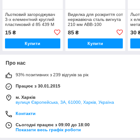
Льотковий загороджувач
Виделка для розкриття сот
Льот
3-х елементний круглий
нержавіюча сталь вигнута
х ел
пластиковий d 85 439 М
210 мм АВВ-100
мет
АВВ-100
15
85
30
₴
₴
Купити
Купити
Про нас
93% позитивних з 239 відгуків за рік
Працює з 30.01.2015
м. Харків
вулиця Європейська, 3А, 61000, Харків, Україна
Контакти
Сьогодні працює з 09:00 до 18:00
Показати весь графік роботи