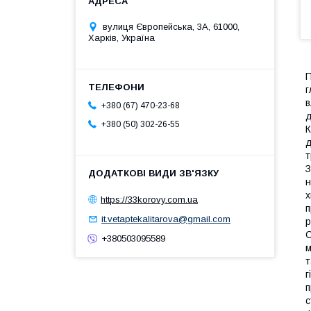
вулиця Європейська, 3А, 61000,
Харків, Україна
П
г
в
+380 (67) 470-23-68
д
+380 (50) 302-26-55
К
д
т
З
н
х
https://33korovy.com.ua
п
it.vetaptekalitarova@gmail.com
р
С
+380503095589
м
т
г
п
с