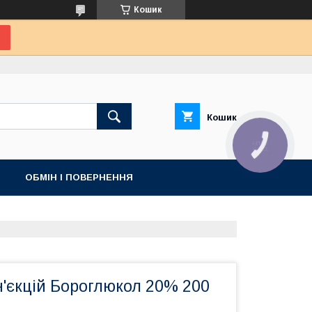
Кошик
Кошик
КНОПКА
ЗВ'ЯЗКУ
ОБМІН І ПОВЕРНЕННЯ
н'єкцій Бороглюкол 20% 200
н