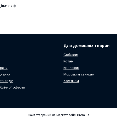
іна:
87 ₴
Для домашніх тварин
Собакам
Котам
арати
Кроликам
днання
Морським свинкам
та саду
Хом'якам
ублічної оферти
Сайт створений на маркетплейсі
Prom.ua