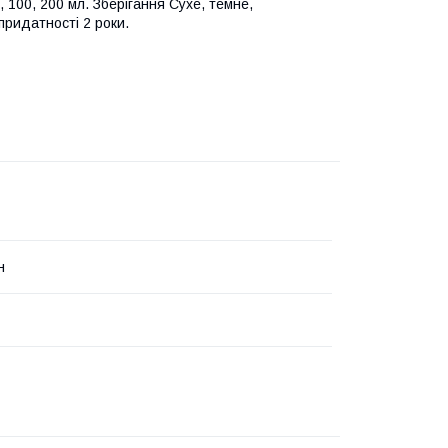
, 100, 200 мл. Зберiгання Сухе, темне,
придатності 2 роки.
н