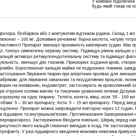
У компанії підключені
будь-який товар не п
розора, безбарвна або з жовтуватим відтінком рідина. Склад 1 мл 
люконат – 100 мг. Допоміжні речовини: борна кислота, натрію тетра
ластивості Препарат зменшує проникність капілярних судин. Має п
ії, тонізує симпатичну нервову систему. Підвищує рівень кальцію у 
альцій активізує ретикулоендотеліальну систему та підвищує фаг
іяльність, зменшує дію токсинів. Прискорює зсідання крові, ство
ромбін. Бороглюконат кальцію майже не подразнює тканини, швидк
астосування Лікування тварин при алергічних проявах для зменшен
абрякам; для лікування запальних та ексудативних процесів, екзе
ворих на пневмонію, ендометрит; застосовують як кровоспинний за
ри отруєнні солями магнію та токсичних ураженнях печінки Дозува
озрахунку на одну тварину: Телята, конята, вівці, кози: 50 - 100 м
обаки: 5 – 30 мл препарату; Коти: 5 – 15 мл препарату. Перед введ
едленно. Препарат можна запровадити повторно через 12 годин. 
а підшкірне та внутрішньом'язове. Протипоказання Захворювання нір
іперпаратиреоз. Застереження Вводити повільно. Шприц перед нап
рисутності якого кальцій глюконат випадає в осад. Не застосовув
трофанту. У разі підшкірного введення можлива невелика припухліс