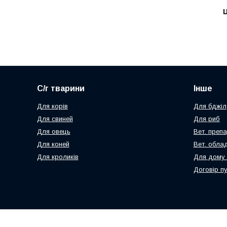
Ц
С/г тварини
Інше
Для корів
Для бджіл
Для свиней
Для риб
Для овець
Вет. преп
Для коней
Вет. обла
Для кроликів
Для дому 
Договір п