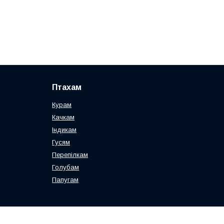
Птахам
Курам
Качкам
Індикам
Гусям
Перепілкам
Голубам
Папугам