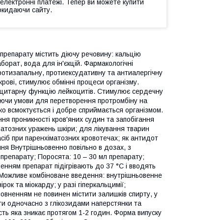
 електронні платежі. Тепер ви можете купити
окидаючи сайту.
препарату містить діючу речовину: кальцію
борат, вода для ін'єкцій. Фармакологічні
ротизапальну, протиексудативну та антиалергічну
крові, стимулює обмінні процеси організму.
оцитарну функцію лейкоцитів. Стимулює сердечну
рюючи умови для перетворення протромбіну на
о всмоктується і добре сприймається організмом.
ня проникності кров'яних судин та запобігання
матозних уражень шкіри; для лікування тварин
сіб при паренхіматозних кровотечах; як антидот
ння Внутрішньовенно повільно в дозах, з
л препарату; Поросята: 10 – 30 мл препарату;
енням препарат підігрівають до 37 °С і вводять
Можливе комбіноване введення: внутрішньовенне
ок та міокарду; у разі гіперкальцимії;
овненням не повинен містити залишків спирту, у
ати одночасно з глікозидами наперстянки та
ть яка зникає протягом 1-2 годин. Форма випуску