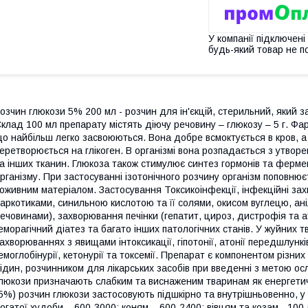
У компанії підключені
будь-який товар не п
озчин глюкози 5% 200 мл - розчин для ін'єкцій, стерильний, який 
клад 100 мл препарату містять діючу речовину – глюкозу – 5 г. Фар
о найбільш легко засвоюються. Вона добре всмоктується в кров, а 
еретворюється на глікоген. В організмі вона розпадається з утворен
а інших тканин. Глюкоза також стимулює синтез гормонів та фермент
рганізму. При застосуванні ізотонічного розчину організм поповню
оживним матеріалом. Застосування Токсикоінфекції, інфекційні захв
аркотиками, синильною кислотою та її солями, окисом вуглецю, ан
ечовинами), захворювання печінки (гепатит, цироз, дистрофія та а
еморагічний діатез та багато інших патологічних станів. У жуйних
ахворюваннях з явищами інтоксикації, гіпотонії, атонії передшлунків
емоглобінурії, кетонурії та токсемії. Препарат є компонентом різн
ідин, розчинником для лікарських засобів при введенні з метою ос
люкози призначають слабким та виснаженим тваринам як енергетич
5%) розчин глюкози застосовують підшкірно та внутрішньовенно, у 
огатої худоби – 600-3000; коням – 600-2400; вівцям та козам - 100