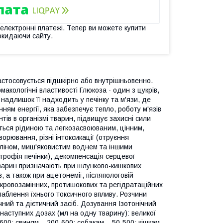
 електронні платежі. Тепер ви можете купити
окидаючи сайту.
застосовується підшкірно або внутрішньовенно.
макологічні властивості Глюкоза - один з цукрів,
надлишок її надходить у печінку та м'язи, де
ням енергії, яка забезпечує тепло, роботу м'язів
ів в організмі тварин, підвищує захисні сили
ється рідиною та легкозасвоюваним, цінним,
орювання, різні інтоксикації (отруєння
іліном, миш'яковистим воднем та іншими
трофія печінки), декомпенсація серцевої
 тварин призначають при шлунково-кишкових
, а також при ацетонемії, післяпологовій
их кровозамінних, протишокових та регідратаційних
лаблення їхнього токсичного впливу. Розчини
ний та дієтичний засіб. Дозування Ізотонічний
наступних дозах (мл на одну тварину): великої
-600; свиням – 200-600; собакам – 50-500; кішкам