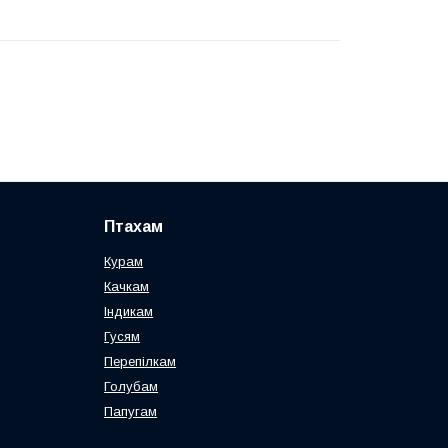
Птахам
Курам
Качкам
Індикам
Гусям
Перепілкам
Голубам
Папугам