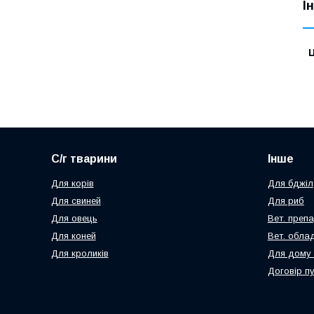
І
Ц
С/г тварини
Інше
Для корів
Для бджіл
Для свиней
Для риб
Для овець
Вет. преп
Для коней
Вет. обла
Для кроликів
Для дому 
Договір п