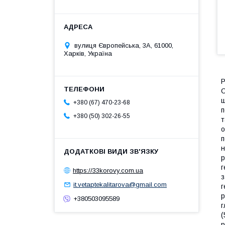
вулиця Європейська, 3А, 61000,
Харків, Україна
Р
С
щ
+380 (67) 470-23-68
п
+380 (50) 302-26-55
т
о
п
н
р
г
https://33korovy.com.ua
з
it.vetaptekalitarova@gmail.com
г
р
+380503095589
г
(
р