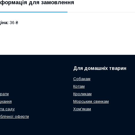
нформація для замовлення
іна:
36 ₴
Для домашніх тварин
Собакам
Котам
арати
Кроликам
днання
Морським свинкам
та саду
Хом'якам
ублічної оферти