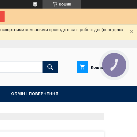
Кошик
нспортними компаніями проводяться в робочі дні (понеділок-
КНОПКА
Кошик
ЗВ'ЯЗКУ
ОБМІН І ПОВЕРНЕННЯ