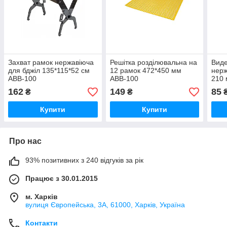
Захват рамок нержавіюча
Решітка розділювальна на
Виде
для бджіл 135*115*52 см
12 рамок 472*450 мм
нерж
АВВ-100
АВВ-100
210
162
149
85
₴
₴
Купити
Купити
Про нас
93% позитивних з 240 відгуків за рік
Працює з 30.01.2015
м. Харків
вулиця Європейська, 3А, 61000, Харків, Україна
Контакти