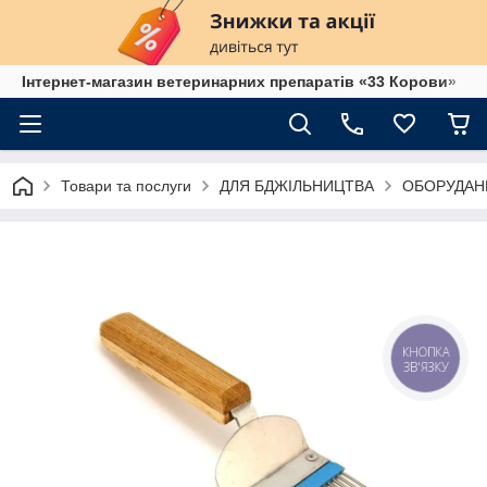
Інтернет-магазин ветеринарних препаратів «33 Корови»
Товари та послуги
ДЛЯ БДЖІЛЬНИЦТВА
ОБОРУДАН
КНОПКА
ЗВ'ЯЗКУ