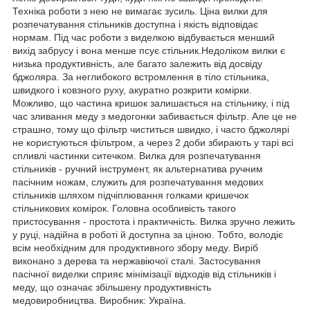
Техніка роботи з нею не вимагає зусиль. Ціна вилки для
розпечатування стільників доступна і якість відповідає
нормам. Під час роботи з виделкою відбувається менший
вихід забрусу і вона менше псує стільник.Недоліком вилки є
низька продуктивність, але багато залежить від досвіду
бджоляра. За неглибокого встромлення в тіло стільника,
швидкого і ковзного руху, акуратно розкрити комірки.
Можливо, що частина кришок залишається на стільнику, і під
час зливання меду з медогонки забивається фільтр. Але це не
страшно, тому що фільтр чиститься швидко, і часто бджолярі
не користуються фільтром, а через 2 доби збирають у тарі всі
спливлі частинки ситечком. Вилка для розпечатування
стільників - ручний інструмент, як альтернатива ручним
пасічним ножам, служить для розпечатування медових
стільників шляхом підчіплювання голками кришечок
стільникових комірок. Головна особливість такого
пристосування - простота і практичність. Вилка зручно лежить
у руці, надійна в роботі й доступна за ціною. Тобто, володіє
всім необхідним для продуктивного збору меду. Виріб
виконано з дерева та нержавіючої сталі. Застосування
пасічної виделки сприяє мінімізації відходів від стільників і
меду, що означає збільшену продуктивність
медовиробництва. Виробник: Україна.