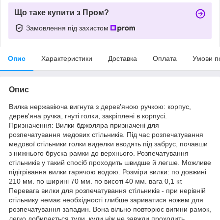
Що таке купити з Пром?
Замовлення під захистом
Опис
Характеристики
Доставка
Оплата
Умови п
Опис
Вилка нержавіюча вигнута з дерев'яною ручкою: корпус,
дерев'яна ручка, гнуті голки, закріплені в корпусі.
Призначення: Вилки бджоляра призначені для
розпечатування медових стільників. Під час розпечатування
медової стільники голки виделки вводять під забрус, почавши
з нижнього бруска рамки до верхнього. Розпечатування
стільників у такий спосіб проходить швидше й легше. Можливе
підігрівання вилки гарячою водою. Розміри вилки: по довжині
210 мм. по ширині 70 мм. по висоті 40 мм. вага 0,1 кг.
Перевага вилки для розпечатування стільників - при нерівній
стільнику немає необхідності глибше зариватися ножем для
розпечатування западин. Вона вільно повторює вигини рамок,
легко добирається туди, куди ніж не завжди проходить.