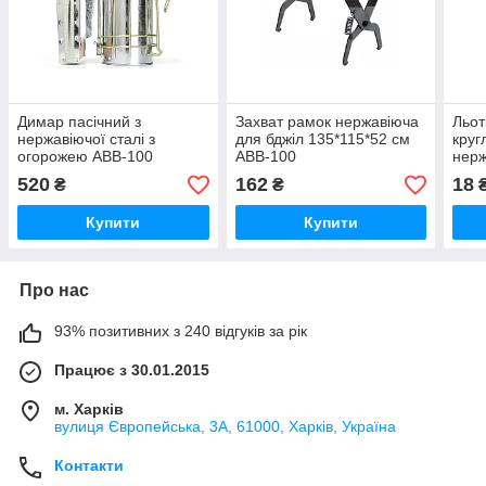
Димар пасічний з
Захват рамок нержавіюча
Льот
нержавіючої сталі з
для бджіл 135*115*52 см
круг
огорожею АВВ-100
АВВ-100
нерж
АВВ
520
162
18
₴
₴
Купити
Купити
Про нас
93% позитивних з 240 відгуків за рік
Працює з 30.01.2015
м. Харків
вулиця Європейська, 3А, 61000, Харків, Україна
Контакти