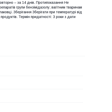
овторно – за 14 днів. Протипоказання Не
епаратів групи бензімідазолу; вагітним тваринам
паковці. Зберігання Зберігати при температурі від
продуктів. Термін придатності: 3 роки з дати