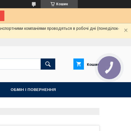
Кошик
нспортними компаніями проводяться в робочі дні (понеділок-
Кошик
КНОПКА
ЗВ'ЯЗКУ
ОБМІН І ПОВЕРНЕННЯ