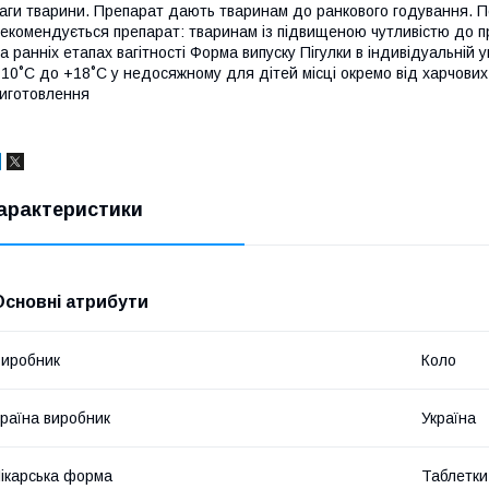
аги тварини. Препарат дають тваринам до ранкового годування. П
екомендується препарат: тваринам із підвищеною чутливістю до пр
а ранніх етапах вагітності Форма випуску Пігулки в індивідуальній у
10˚С до +18˚С у недосяжному для дітей місці окремо від харчових 
иготовлення
арактеристики
Основні атрибути
иробник
Коло
раїна виробник
Україна
ікарська форма
Таблетки