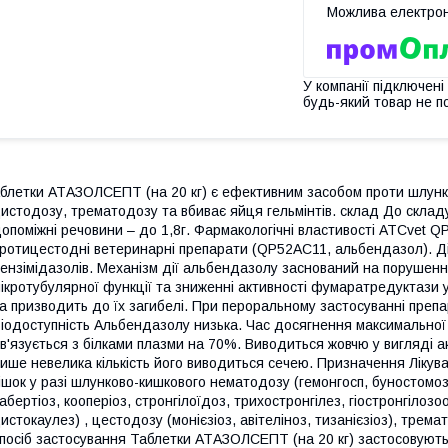
У компанії підключені
будь-який товар не п
блетки АТАЗОЛСЕПТ (на 20 кг) є ефективним засобом проти шлунк
истодозу, трематодозу та вбиває яйця гельмінтів. склад До склад
опоміжні речовини – до 1,8г. Фармакологічні властивості ATCvet 
ротицестодні ветеринарні препарати (QP52AС11, альбендазол). Д
ензімідазолів. Механізм дії альбендазолу заснований на порушенн
ікротубулярної функції та зниженні активності фумаратредуктази у 
а призводить до їх загибелі. При пероральному застосуванні преп
іодоступність Альбендазолу низька. Час досягнення максимальної
в'язується з білками плазми на 70%. Виводиться жовчю у вигляді 
ише невелика кількість його виводиться сечею. Призначення Лікув
ішок у разі шлунково-кишкового нематодозу (гемонгосп, буностомо
абертіоз, кооперіоз, стронгілоїдоз, трихостронгілез, гіостронгілозо
истокаулез) , цестодозу (монієзіоз, авітеліноз, тизанієзіоз), тре
посіб застосування Таблетки АТАЗОЛСЕПТ (на 20 кг) застосовують 