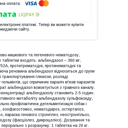
 електронні платежі. Тепер ви можете купити
окидаючи сайту.
ово-кишкового та легеневого нематодозу,
у таблетки входять: альбендазол – 360 мг;
QP52А, протитрематодні, протинематодні та
іюча речовина альбендазол відноситься до групи
і транспортування глюкози, розладі
гельмінтів, що спричиняє параліч м'язів паразитів
арат альбендазол всмоктується з травного каналу.
 концентрації альбендазолу становить 2-5 годин.
активного метаболіту альбендазолу сульфоксиду,
ально-профілактична дегельмінтизація собак і
з, езофагостомоз, нематодироз, остертагіоз,
оз, параска генового стронгілез, неостронгільоз,
матодозу (фасціолез, дикроцеліоз). Дозування та
перорально з розрахунку: 1 таблетка на 20 кг.