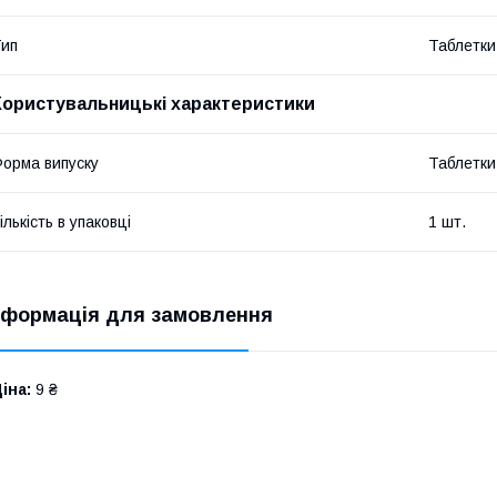
ип
Таблетки
Користувальницькі характеристики
орма випуску
Таблетки
ількість в упаковці
1 шт.
нформація для замовлення
іна:
9 ₴