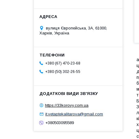
вулиця Європейська, 3А, 61000,
Харків, Україна
а
+380 (67) 470-23-68
ц
д
+380 (50) 302-26-55
п
б
м
т
Б
https://33korovy.com.ua
З
л
it.vetaptekalitarova@gmail.com
к
+380503095589
х
ц
с