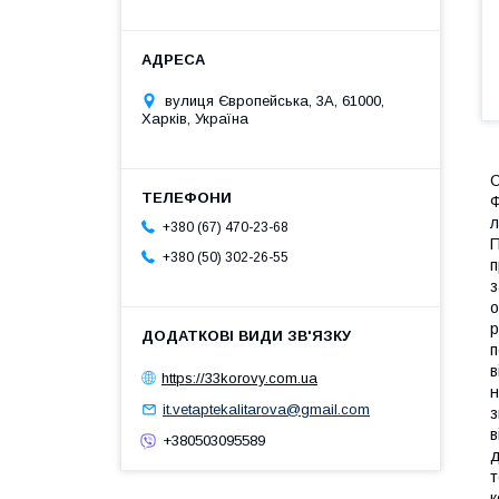
вулиця Європейська, 3А, 61000,
Харків, Україна
С
Ф
л
+380 (67) 470-23-68
П
+380 (50) 302-26-55
п
з
о
р
п
в
https://33korovy.com.ua
н
it.vetaptekalitarova@gmail.com
з
в
+380503095589
д
т
к