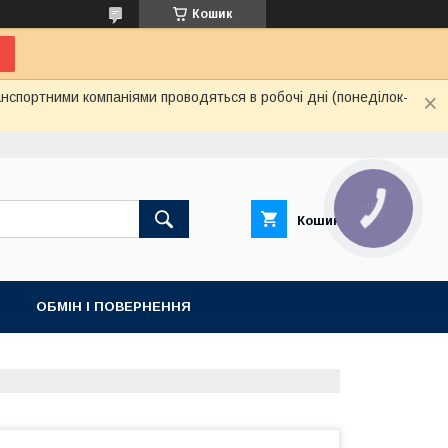
Кошик
нспортними компаніями проводяться в робочі дні (понеділок-
КНОПКА
ЗВ'ЯЗКУ
Кошик
ОБМІН І ПОВЕРНЕННЯ