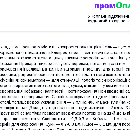
У компанії підключені
будь-який товар не п
клад 1 мл препарату містить: клопростенолу натрієва сіль — 0,25 
армакологічні властивості Клопростенол — синтетичний аналог пр
ютеальної фази статевого циклу викликає регресію жовтого тіла у с
оказання Препарат використовують: коровам, нетелям, телицям —
рискорення інволюції матки, при затриманні посліду, для терапії е
асобами, регресії персистентного жовтого тіла та кісти жовтого тіла
сіменіння; свиноматкам — для стимуляції пологів та синхронізації 
егресії персистентного жовтого тіла; сукам, кішкам — у комплексній
ереривання небажаної вагітності. Протипоказання При введенні сам
ірогідність її переривання. Спосіб застосування та дози Препарат
етелі, телиці: родові ускладнення — 2 мл на 400 кг маси тіла (на к
меншують на 0,3 мл); функціональні розлади яєчників — 2 мл за 3-
ідсутності ознак тічки препарат вводиться повторно на 11-й день пі
воразове осіменіння. Свиноматки — 0,5-0,7 мл. Кобили — 1 мл, на 4
ермін для спарювання. Суки — 0,2-0,3 мл. Кішки — 0,1 мл, для пере
ожні 12 годин. Застереження При передозуванні може виникнути діа