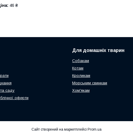
іна:
46 ₴
Для домашніх тварин
Собакам
Котам
арати
Кроликам
днання
Морським свинкам
та саду
Хом'якам
ублічної оферти
Сайт створений на маркетплейсі
Prom.ua