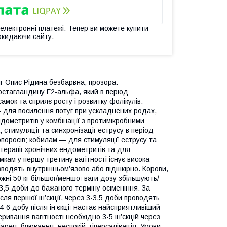
 електронні платежі. Тепер ви можете купити
окидаючи сайту.
мг Опис Рідина безбарвна, прозора.
остагландину F2-альфа, який в період
амок та сприяє росту і розвитку фолікулів.
 для посилення потуг при ускладнених родах,
ндометритів у комбінації з протимікробними
, стимуляції та синхронізації еструсу в період
опоросів; кобилам — для стимуляції еструсу та
 терапії хронічних ендометритів та для
кам у першу третину вагітності існує висока
 вводять внутрішньом’язово або підшкірно. Корови,
ожні 50 кг більшої/меншої ваги дозу збільшують/
3,5 доби до бажаного терміну осіменіння. За
сля першої ін’єкції, через 3-3,5 доби проводять
-6 добу після ін’єкції настає найсприятливіший
ривання вагітності необхідно 3-5 ін’єкцій через
рея, блювання, неспокій, гіперсалівація. Умови