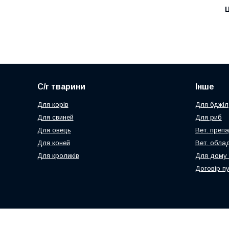
Ц
С/г тварини
Інше
Для корів
Для бджіл
Для свиней
Для риб
Для овець
Вет. преп
Для коней
Вет. обла
Для кроликів
Для дому 
Договір п