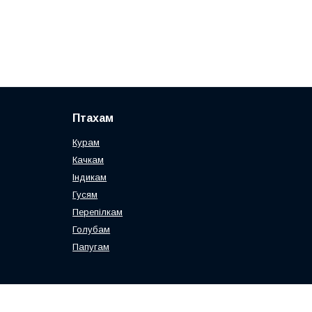
Птахам
Курам
Качкам
Індикам
Гусям
Перепілкам
Голубам
Папугам