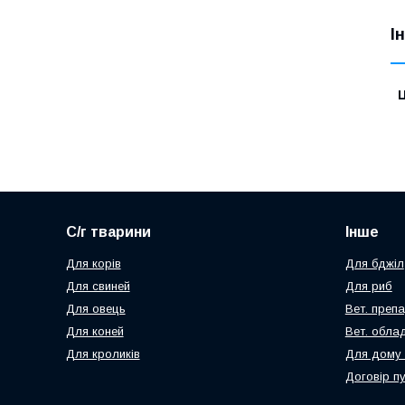
І
Ц
С/г тварини
Інше
Для корів
Для бджіл
Для свиней
Для риб
Для овець
Вет. преп
Для коней
Вет. обла
Для кроликів
Для дому 
Договір п