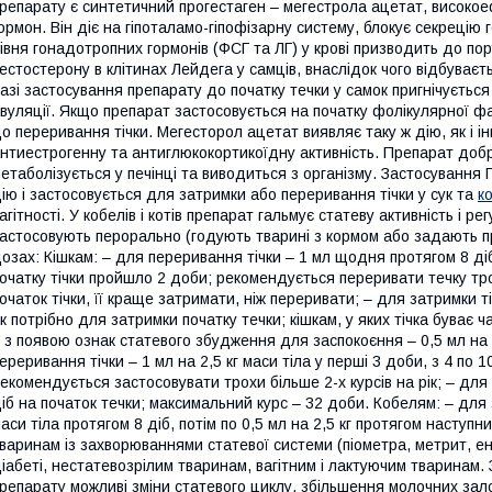
репарату є синтетичний прогестаген – мегестрола ацетат, високо
ормон. Він діє на гіпоталамо-гіпофізарну систему, блокує секреці
івня гонадотропних гормонів (ФСГ та ЛГ) у крові призводить до по
естостерону в клітинах Лейдега у самців, внаслідок чого відбуваєт
азі застосування препарату до початку течки у самок пригнічується
вуляції. Якщо препарат застосовується на початку фолікулярної фа
о переривання тічки. Мегесторол ацетат виявляє таку ж дію, як і і
нтиестрогенну та антиглюкокортикоїдну активність. Препарат добр
етаболізується у печінці та виводиться з організму. Застосування
ію і застосовується для затримки або переривання тічки у сук та
ко
агітності. У кобелів і котів препарат гальмує статеву активність і 
астосовують перорально (годують тварині з кормом або задають п
озах: Кішкам: – для переривання тічки – 1 мл щодня протягом 8 діб
очатку тічки пройшло 2 доби; рекомендується переривати течку тро
очаток тічки, її краще затримати, ніж переривати; – для затримки ті
к потрібно для затримки початку течки; кішкам, у яких тічка буває 
 з появою ознак статевого збудження для заспокоєння – 0,5 мл на 
ереривання тічки – 1 мл на 2,5 кг маси тіла у перші 3 доби, з 4 по
екомендується застосовувати трохи більше 2-х курсів на рік; – для 
іб на початок течки; максимальний курс – 32 доби. Кобелям: – для 
аси тіла протягом 8 діб, потім по 0,5 мл на 2,5 кг протягом наступ
варинам із захворюваннями статевої системи (піометра, метрит, е
іабеті, нестатевозрілим тваринам, вагітним і лактуючим тваринам
репарату можливі зміни статевого циклу, збільшення молочних зало