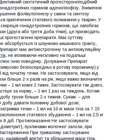
ефективний синтетичний прогестероноподібний
ю гонадотропних гормонів аденогіпофізу. Зниження
рушення фолікулогенезу у самок та синтезу
ься пригнічення статевого полювання у тварин. У
 секреція гонадотропних гормонів, що запобігає
зи (друга або третя доба тічки), це призводить
нші прогестагенні препарати. Має суттєву
е абсорбується із шлунково-кишкового тракту,
 Препарат має антиестрогенну та антиовуляційну
тів
, не впливаючи негативно на подальші
регулює їхню поведінку. Дозування Препарат
римусово безпосередньо в ротову порожнину) у
 від початку течки. Не застосовувати, якщо від
хи більше 2-х разів на рік; якщо важко визначити
чки – 1 мл кожні 2 тижні. Застосовувати так довго,
частіше за норму, – 1 мл 1 раз на тиждень. Котам:
добу трохи більше 2-х тижнів. Сукам: – для
 10 добу давати половину добової дози;
затримки течки – 1 мл на 10 кг маси тіла за 7-15
заспокоєння статевого збудження – 1 мл на 2,5 кг
них 8 діб. Протипоказання Не застосовувати
ндометрит), пухлинами молочної залози, при
. Застереження При тривалому застосуванні
з, надмірний апетит та збільшення маси тіла.