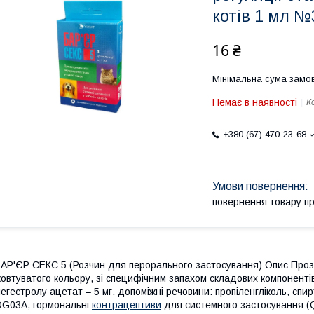
котів 1 мл №
16 ₴
Мінімальна сума замов
Немає в наявності
К
+380 (67) 470-23-68
повернення товару п
АР'ЄР СЕКС 5 (Розчин для перорального застосування) Опис Проз
овтуватого кольору, зі специфічним запахом складових компонентів
егестролу ацетат – 5 мг. допоміжні речовини: пропіленгліколь, спи
G03A, гормональні
контрацептиви
для системного застосування 