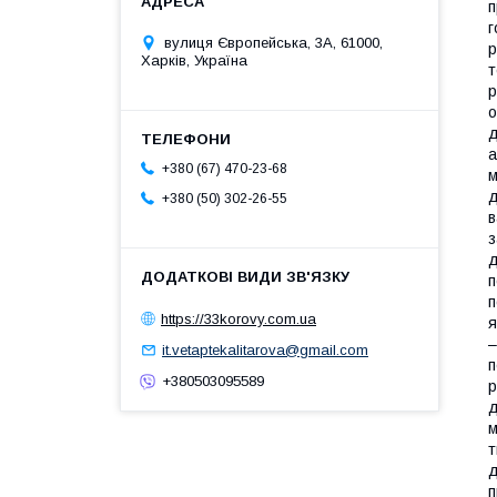
п
г
вулиця Європейська, 3А, 61000,
р
Харків, Україна
т
р
о
д
а
+380 (67) 470-23-68
м
д
+380 (50) 302-26-55
в
з
д
п
п
https://33korovy.com.ua
я
–
it.vetaptekalitarova@gmail.com
п
+380503095589
р
д
м
т
д
п