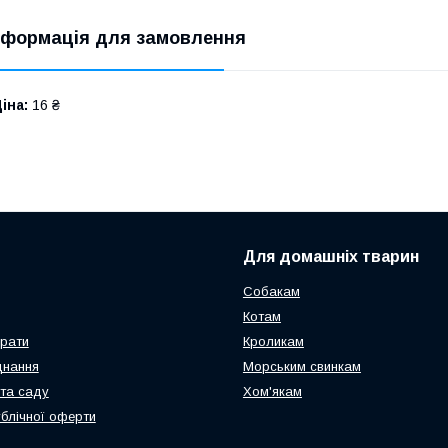
нформація для замовлення
іна:
16 ₴
Для домашніх тварин
Собакам
Котам
арати
Кроликам
днання
Морським свинкам
та саду
Хом'якам
ублічної оферти