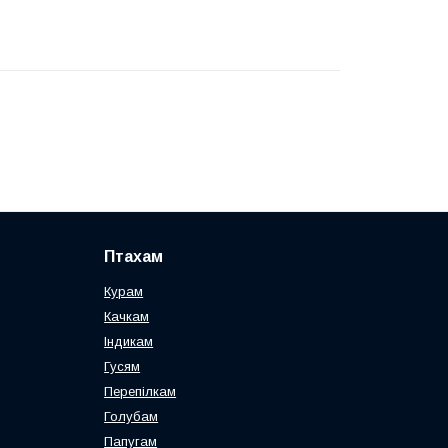
Птахам
Курам
Качкам
Індикам
Гусям
Перепілкам
Голубам
Папугам