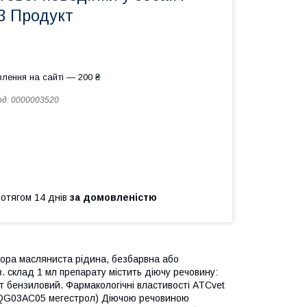
3 Продукт
лення на сайті — 200 ₴
од:
0000003520
ротягом 14 днів
за домовленістю
ора масляниста рідина, безбарвна або
. склад 1 мл препарату містить діючу речовину:
рт бензиловий. Фармакологічні властивості АТСvet
(QG03AC05 мегестрол) Діючою речовиною