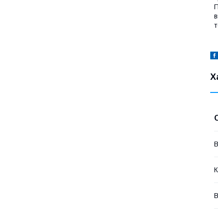
П
в
т
Х
В
К
В