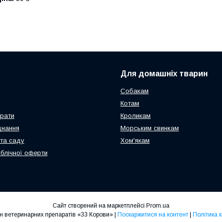
Для домашніх тварин
Собакам
Котам
арати
Кроликам
днання
Морським свинкам
та саду
Хом'якам
ублічної оферти
Сайт створений на маркетплейсі
Prom.ua
Інтернет-магазин ветеринарних препаратів «33 Корови» |
Поскаржитися на контент
|
Політика 