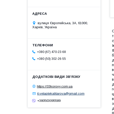
вулиця Європейська, 3А, 61000,
Харків, Україна
О
т
с
І
І
+380 (67) 470-23-68
б
+380 (50) 302-26-55
д
п
в
ч
в
д
https://33korovy.com.ua
г
it.vetaptekalitarova@gmail.com
ц
в
+380503095589
з
д
В