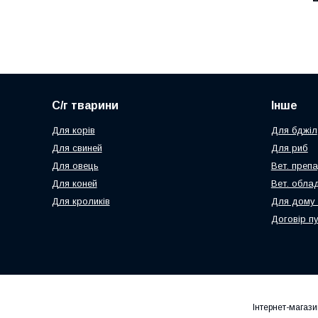
С/г тварини
Інше
Для корів
Для бджіл
Для свиней
Для риб
Для овець
Вет. преп
Для коней
Вет. обла
Для кроликів
Для дому 
Договір п