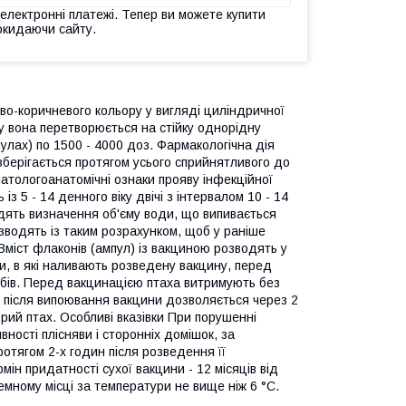
 електронні платежі. Тепер ви можете купити
окидаючи сайту.
во-коричневого кольору у вигляді циліндричної
му вона перетворюється на стійку однорідну
улах) по 1500 - 4000 доз. Фармакологічна дія
і зберігається протягом усього сприйнятливого до
патологоанатомічні ознаки прояву інфекційної
з 5 - 14 денного віку двічі з інтервалом 10 - 14
ять визначення об'єму води, що випивається
озводять із таким розрахунком, щоб у раніше
Вміст флаконів (ампул) із вакциною розводять у
ки, в які наливають розведену вакцину, перед
бів. Перед вакцинацією птаха витримують без
ці після випоювання вакцини дозволяється через 2
орий птах. Особливі вказівки При порушенні
явності плісняви і сторонніх домішок, за
ротягом 2-х годин після розведення її
ін придатності сухої вакцини - 12 місяців від
емному місці за температури не вище ніж 6 °С.