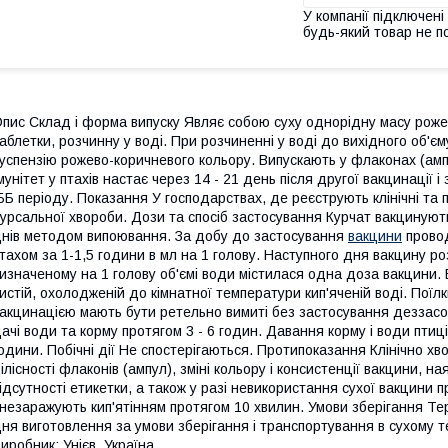
У компанії підключені
будь-який товар не п
пис Склад і форма випуску Являє собою суху однорідну масу роже
аблетки, розчинну у воді. При розчиненні у воді до вихідного об'є
успензію рожево-коричневого кольору. Випускають у флаконах (амп
мунітет у птахів настає через 14 - 21 день після другої вакцинації 
ББ періоду. Показання У господарствах, де реєструють клінічні та 
урсальної хвороби. Дози та спосіб застосування Курчат вакцинують і
нів методом випоювання. За добу до застосування
вакцини
провод
тахом за 1-1,5 години в мл на 1 голову. Наступного дня вакцину р
изначеному на 1 голову об'ємі води містилася одна доза вакцини. 
истій, охолодженій до кімнатної температури кип'яченій воді. Поїл
акцинацією мають бути ретельно вимиті без застосування деззасо
ачі води та корму протягом 3 - 6 годин. Давання корму і води пти
одини. Побічні дії Не спостерігаються. Протипоказання Клінічно хв
ілісності флаконів (ампул), зміні кольору і консистенції вакцини, на
ідсутності етикетки, а також у разі невикористання сухої вакцини п
незаражують кип'ятінням протягом 10 хвилин. Умови зберігання Терм
ня виготовлення за умови зберігання і транспортування в сухому т
иробник: Унієв, Україна