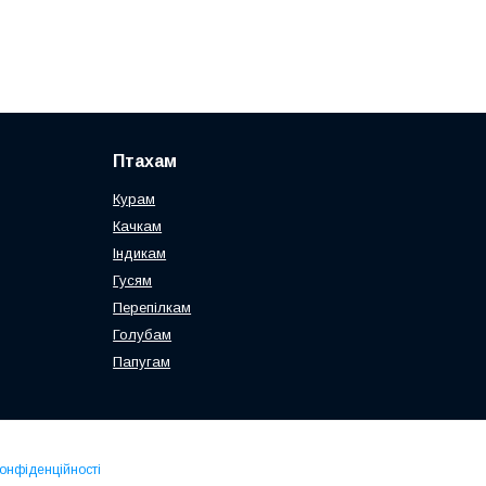
Птахам
Курам
Качкам
Індикам
Гусям
Перепілкам
Голубам
Папугам
конфіденційності