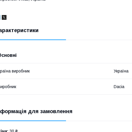
арактеристики
Основні
раїна виробник
Україна
иробник
Dacia
нформація для замовлення
іна:
30 ₴