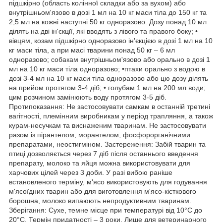
підшкірно (область колінної складки або за вухом) або
внутрішньом'язово в дозі 1 мл на 10 кг маси тіла до 150 кг та
2,5 мл на кожні наступні 50 кг одноразово. Дозу понад 10 мл
ділять на дві ін'єкції, які вводять з лівого та правого боку; •
вівцям, козам підшкірно одноразово ін'єкцією в дозі 1 мл на 10
кг маси тіла, а при масі тварини понад 50 кг – 6 мл
одноразово; собакам внутрішньом'язово або орально в дозі 1
мл на 10 кг маси тіла одноразово; •птахи орально з водою в
дозі 3-4 мл на 10 кг маси тіла одноразово або цю дозу ділять
на прийом протягом 3-4 діб; • голубам 1 мл на 200 мл води;
цим розчином замінюють воду протягом 3-5 діб.
Протипоказання: Не застосовувати самкам в останній третині
вагітності, племінним виробникам у період трапляння, а також
курам-несучкам та виснаженим тваринам. Не застосовувати
разом із пірантелом, морантелом, фосфорорганічними
препаратами, неостигміном. Застереження: Забій тварин та
птиці дозволяється через 7 діб після останнього введення
препарату, молоко та яйця можна використовувати для
харчових цілей через 3 доби. У разі вибою раніше
встановленого терміну, м'ясо використовують для годування
м'ясоїдних тварин або для виготовлення м'ясо-кісткового
борошна, молоко випаюють непродуктивним тваринам.
Зберігання: Сухе, темне місце при температурі від 10°С до
20°С. Термін придатності – 3 роки. Лише для ветеринарного