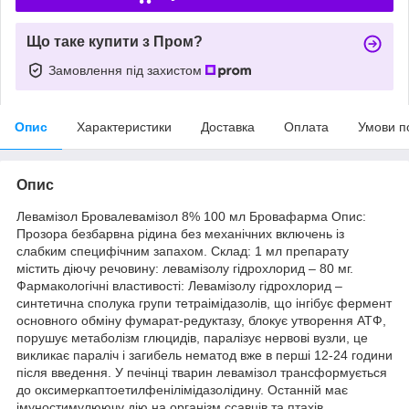
Що таке купити з Пром?
Замовлення під захистом
Опис
Характеристики
Доставка
Оплата
Умови п
Опис
Левамізол Бровалевамізол 8% 100 мл Бровафарма Опис:
Прозора безбарвна рідина без механічних включень із
слабким специфічним запахом. Склад: 1 мл препарату
містить діючу речовину: левамізолу гідрохлорид – 80 мг.
Фармакологічні властивості: Левамізолу гідрохлорид –
синтетична сполука групи тетраімідазолів, що інгібує фермент
основного обміну фумарат-редуктазу, блокує утворення АТФ,
порушує метаболізм глюцидів, паралізує нервові вузли, це
викликає параліч і загибель нематод вже в перші 12-24 години
після введення. У печінці тварин левамізол трансформується
до оксимеркаптоетилфенілімідазолідину. Останній має
імуностимулюючу дію на організм ссавців та птахів.