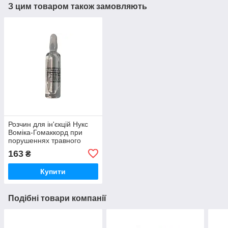
З цим товаром також замовляють
Розчин для ін'єкцій Нукс
Воміка-Гомаккорд при
порушеннях травного
тракту та печінки 1 ампула
163
₴
5 мл Heel Vet
Купити
Подібні товари компанії