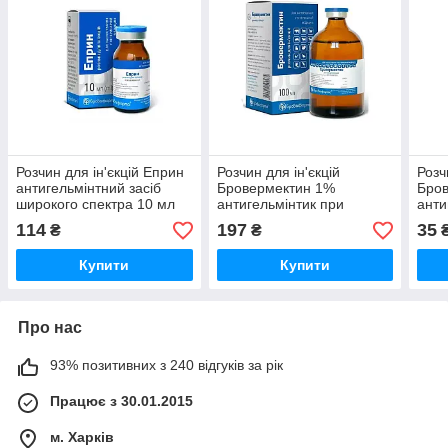
Розчин для ін'єкцій Еприн
Розчин для ін'єкцій
Розч
антигельмінтний засіб
Бровермектин 1%
Бров
широкого спектра 10 мл
антигельмінтик при
анти
Бровафарм
ураженні ендо- та
1 фл
114
197
35
₴
₴
ектопаразитами тварин і
Бро
птахів 100 мл
Купити
Купити
Бровафарма
Про нас
93% позитивних з 240 відгуків за рік
Працює з 30.01.2015
м. Харків