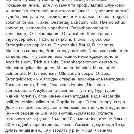
Показання: Ін'єкції для лікування та профілактики шлунково-
кишкової та легеневої нематодозної інвазії: – у великої рогатої
худоби, овець та кіз, викликаних нематодами: Trichostrongylus
columbriformis, T. ахеї, Oestertagia сіrcumcincta, Haemonchus
contortus, Nematodirus spathiger, Oesophagostomum
venulosum, .O. columbiatum, О. rabiatum, Bunostomum
trigonocephalus, Trichuris skrjabini, T. ovis, T. globulosa,
Strongyloides papillosus, Dictyocaulus filarial, D. viviratus,
Muellerius сарілаris, Protostrongylus kochi, Neoascaris vitulorum
та деякі інші; – у свиней, викликаних нематодами пологів
Ascaris suum, Trichuris suis, Oesophagostomum dentatum,
Metastrongylus elongates, M. pudendotectus, M. salmi, M.
pulmonalis, M. tschiauricus, Ollulanus tricuspis, О. suis,
Strongyloides; - у м'ясоїдних тварин, викликаних нематодами:
Toxocara canis, T. сati, Toxascaris leonina, Uncinaria
stenocephala, Ancylostoma caninum; – у птиці (кур, гусей,
індиків, голубів), спричинених нематодами видів: Ascaridia
galli, Heterakis gallinarum, Саріllaria spp., Trichostrongylus spp.
Дози та спосіб застосування: •великій рогатій худобі підшкірно
(нижня середина шиї) або внутрішньом'язово (область
ліктьового м'яза) у дозі 1 мл на 10 кг маси тіла, але не більше
30 мл одній тварині одноразовою ін'єкцією. Дозу понад 15 мл
ділять на дві ін'єкції, які вводять у різні місця; • свиням